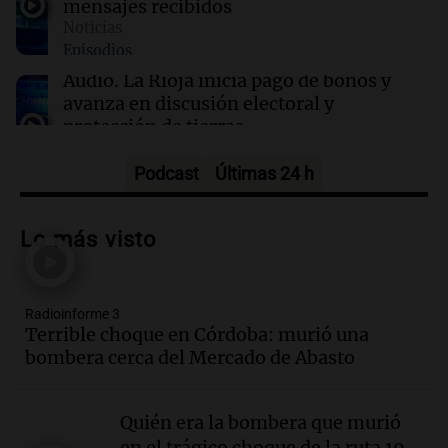
mensajes recibidos
12:11
Clima
Noticias
Clima en Rosario: cómo seguirá el tiempo este
Episodios
viernes 7 de agosto
Audio.
La Rioja inicia pago de bonos y
avanza en discusión electoral y
protección de tierras
Panorama Federal
Episodios
Podcast
Últimas 24 h
Audio.
Los Tekis presentaron
"Cordillera y Mar" y llenaron de
Lo más visto
carnaval el estudio de Cadena 3
Juntos
Episodios
Radioinforme 3
Audio.
La Expo La Bulaye 2026
Terrible choque en Córdoba: murió una
comienza con sorpresas y grandes
bombera cerca del Mercado de Abasto
premios para los visitantes
Noticias
Episodios
Quién era la bombera que murió
Audio.
Córdoba: destituyeron a la
en el trágico choque de la ruta 19