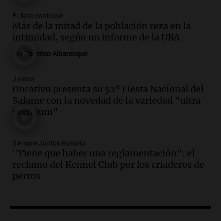
Noticias
Episodios
El dato confiable
Más de la mitad de la población reza en la
Audio.
Donald Trump acusa a México de
intimidad, según un informe de la UBA
perjudicar a Estados Unidos en medio de
tensiones y críticas
Por
Federico Albarenque
Panorama Federal
Episodios
Juntos
Audio.
Oncativo presenta su 52ª Fiesta
Oncativo presenta su 52ª Fiesta Nacional del
Nacional del Salame con la novedad de la
Salame con la novedad de la variedad "ultra
variedad “ultra premium”
premium"
Juntos
Episodios
Siempre Juntos Rosario
Audio.
El reclamo del sector industrial
"Tiene que haber una reglamentación": el
tras las críticas de Caputo: "Somos seres
reclamo del Kennel Club por los criaderos de
humanos que trabajamos"
perros
Noticias Rosario
Episodios
Audio.
Suspenden clases en Bariloche y
alrededores por nevadas y malas