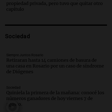
propiedad privada, pero tuvo que quitar otro
Audio.
"Tiene que haber una
capítulo
reglamentación": el reclamo del Kennel
Club por los criaderos de perros
Noticias Rosario
Episodios
Audio.
Trump acusa a México de
Sociedad
perjudicar la economía estadounidense
y defiende sus aranceles
Panorama Federal
Siempre Juntos Rosario
Episodios
Retiraran hasta 14 camiones de basura de
una casa en Rosario por un caso de síndrome
Audio.
México y Perú reanudan
de Diógenes
relaciones diplomáticas tras nueve
meses de ruptura por asilo político
Panorama Federal
Sociedad
Episodios
Quiniela la primera de la mañana: conocé los
Audio.
Kicillof critica represión en
números ganadores de hoy viernes 7 de
marcha y otras noticias nacionales de
agosto.
este miércoles