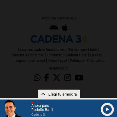
Descargá nuestra App
|
|
Nuestros padres fundadores
Por siempre Mario
|
|
|
|
Cadena 3 Comercial
Contacto
Cadena Heat
La Popu
|
|
Integrar nuestra red
Aviso Legal
Política de Privacidad
Seguinos en
Elegí tu emisora
Ahora país
Rodolfo Barili
Cadena 3