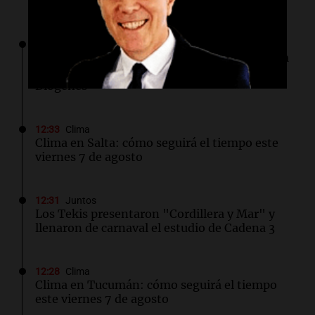
12:34
Siempre Juntos Rosario
Retiraran hasta 14 camiones de basura de una
casa en Rosario por un caso de síndrome de
Diógenes
12:33
Clima
Clima en Salta: cómo seguirá el tiempo este
viernes 7 de agosto
12:31
Juntos
Los Tekis presentaron "Cordillera y Mar" y
llenaron de carnaval el estudio de Cadena 3
12:28
Clima
Clima en Tucumán: cómo seguirá el tiempo
este viernes 7 de agosto