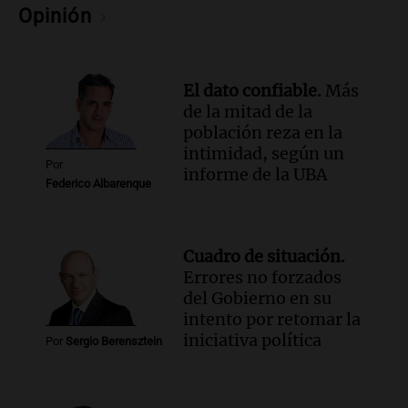
condiciones de circulación
Opinión
Panorama Federal
Episodios
Audio.
Uspallata enfrenta un temporal
El dato confiable.
Más
de nieve que deja varados a 1500
de la mitad de la
camiones por más de 24 días
población reza en la
Noticias
intimidad, según un
Episodios
Por
informe de la UBA
Federico Albarenque
Audio.
Exigen justicia por Débora:
"Lamentablemente nadie va a
devolvérnosla"
Siempre Juntos Rosario
Cuadro de situación.
Episodios
Errores no forzados
del Gobierno en su
Audio.
Se divorciaron y la Justicia
intento por retomar la
ordenó que ella le pague una renta por
iniciativa política
vivir en la casa familiar
Por
Sergio Berensztein
Desayuno de Juntos
Episodios