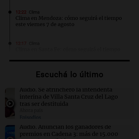
12:22
Clima
Clima en Mendoza: cómo seguirá el tiempo
este viernes 7 de agosto
12:17
Clima
Clima en Santa Fe: cómo seguirá el tiempo
este viernes 7 de agosto
Escuchá lo último
12:13
Juntos
Destituyeron a la intendenta interina de Villa
Santa Cruz del Lago y se atrincheró
Audio.
Se atrincheró la intendenta
interina de Villa Santa Cruz del Lago
tras ser destituida
12:13
Sociedad
Ahora país
Quiniela la primera de la mañana: conocé los
Episodios
números ganadores de hoy viernes 7 de
agosto.
Audio.
Anuncian los ganadores de
premios en Cadena 3: más de 15.000