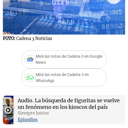
Notas
s
Notas
F
La Sole en
FOTO:
Cadena 3 Noticias
ial
Mundial 2026
Cadena 3
Mirá las notas de Cadena 3 en Google
News
Mirá las notas de Cadena 3 en
WhatsApp
Audio.
La búsqueda de figuritas se vuelve
un fenómeno en los kioscos del país
Siempre Juntos
Episodios