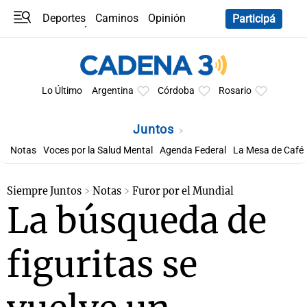
Deportes
Caminos
Opinión
Participá
Programas
Últimas coberturas
Últimas 24 h
En YouTube
Clima
Horóscopo
Lo Último
Argentina
Córdoba
Rosario
Juntos
Notas
Voces por la Salud Mental
Agenda Federal
La Mesa de Café
Siempre Juntos
Notas
Furor por el Mundial
La búsqueda de
figuritas se