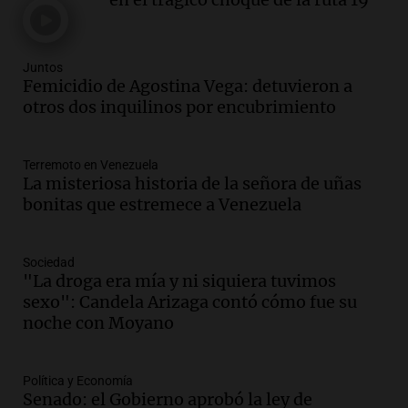
intendenta interina de Villa Santa Cruz
del Lago y se atrincheró
Juntos
Juntos
Episodios
Femicidio de Agostina Vega: detuvieron a
Audio.
Clases de tango y milonga en la
otros dos inquilinos por encubrimiento
Confitería El Oriental: una propuesta
cultural imperdible
Noticias
Terremoto en Venezuela
La misteriosa historia de la señora de uñas
Episodios
bonitas que estremece a Venezuela
Audio.
Más de la mitad de la población
reza en la intimidad, según un informe
de la UBA
Sociedad
El dato confiable
"La droga era mía y ni siquiera tuvimos
Episodios
sexo": Candela Arizaga contó cómo fue su
Audio.
Cientos de fieles celebran a San
noche con Moyano
Cayetano pidiendo trabajo y salud en
Córdoba
Política y Economía
Panorama Federal
Senado: el Gobierno aprobó la ley de
Episodios