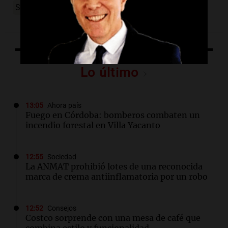
Schoenstatt
cordoba
Lo último
13:05
Ahora país
Fuego en Córdoba: bomberos combaten un
incendio forestal en Villa Yacanto
12:55
Sociedad
La ANMAT prohibió lotes de una reconocida
marca de crema antiinflamatoria por un robo
12:52
Consejos
Costco sorprende con una mesa de café que