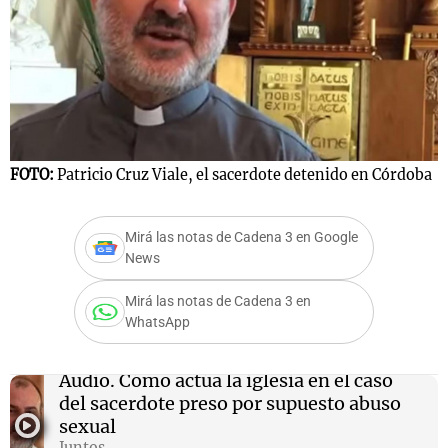
Notas
s
Notas
La Sole en
ial
Mundial 2026
Cadena 3
FOTO:
Patricio Cruz Viale, el sacerdote detenido en Córdoba
Mirá las notas de Cadena 3 en Google
News
Mirá las notas de Cadena 3 en
WhatsApp
Audio.
Cómo actúa la iglesia en el caso
del sacerdote preso por supuesto abuso
sexual
Juntos