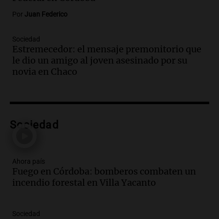
Episodios
Por
Juan Federico
Audio.
Ley para regular refugios y
criaderos: "La superpoblación de perros
Sociedad
y gatos es gravísima"
Estremecedor: el mensaje premonitorio que
Noticias Rosario
le dio un amigo al joven asesinado por su
Episodios
novia en Chaco
Audio.
Miedo al despido: el 46% de los
empleados sufrió consecuencias
negativas por sus redes sociales
El dato confiable
Sociedad
Episodios
Audio.
Del semáforo a la universidad: la
conmovedora historia de "El Duende" y
Ahora país
su hija violinista
Fuego en Córdoba: bomberos combaten un
La Mesa de Café
incendio forestal en Villa Yacanto
Episodios
Audio.
La pizzería más antigua de
Córdoba homenajeó a León XIV con una
Sociedad