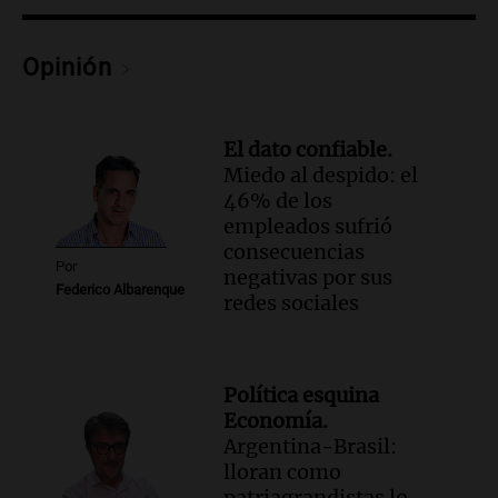
cárcel federal de máxima seguridad:
"Buscamos evitar que dirija delitos"
Opinión
Noticias Rosario
Episodios
Audio.
Senado debatirá proyecto de
El dato confiable.
propiedad privada sin controvertido
Miedo al despido: el
capítulo de tierras hoy a las 14 horas
46% de los
Noticias
empleados sufrió
Episodios
consecuencias
Audio.
Asesinan a influencer mexicano
Por
negativas por sus
César Gastelum durante transmisión en
Federico Albarenque
redes sociales
vivo en Culiacán, Sinaloa
Panorama Federal
Episodios
Audio.
Detienen al esposo de mujer que
Política esquina
falleció tras supuesta explosión de
Economía.
celular en Córdoba
Argentina-Brasil:
Noticias
lloran como
Episodios
patriagrandistas lo