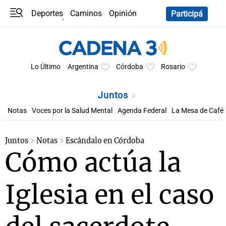
Deportes
Caminos
Opinión
Participá
Programas
Últimas coberturas
Últimas 24 h
En YouTube
Clima
Horóscopo
Lo Último
Argentina
Córdoba
Rosario
Juntos
Notas
Voces por la Salud Mental
Agenda Federal
La Mesa de Café
Juntos
Notas
Escándalo en Córdoba
Cómo actúa la
Iglesia en el caso