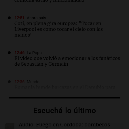
combina estilo y funcionalidad
12:51
Ahora país
Coti, en plena gira europea: "Tocar en
Liverpool es como tocar el cielo con las
manos"
12:46
La Popu
El video que volvió a emocionar a los fanáticos
de Sebastián y Germain
12:36
Mundo
Rumania hunde barcazas en el Danubio para
asegurar el funcionamiento de su reactor
nuclear
Escuchá lo último
12:33
Clima
Clima en Salta: cómo seguirá el tiempo este
Audio.
Fuego en Córdoba: bomberos
jueves 6 de agosto