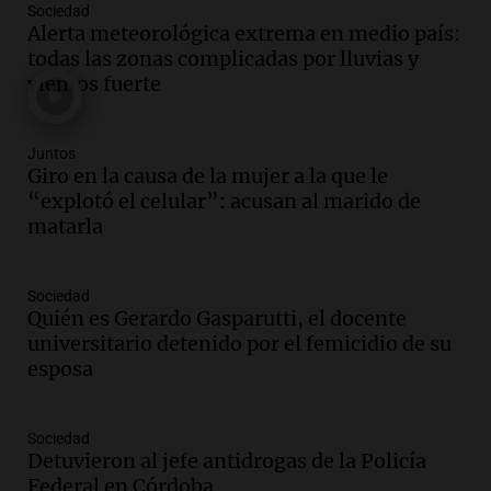
Sociedad
Audio.
Alertas meteorológicas en
Alerta meteorológica extrema en medio país:
Argentina: lluvias, tormentas y ráfagas
todas las zonas complicadas por lluvias y
de viento fuertes en varias provincias
vientos fuerte
Noticias
Episodios
Audio.
Coti, en plena gira europea:
Juntos
"Tocar en Liverpool es como tocar el
Giro en la causa de la mujer a la que le
cielo con las manos"
“explotó el celular”: acusan al marido de
Ahora país
matarla
Episodios
Audio.
Una historia de superación y
Sociedad
música: Paloma y su violín en Cadena 3
Quién es Gerardo Gasparutti, el docente
emocionan a todos
universitario detenido por el femicidio de su
Noticias
esposa
Episodios
Audio.
“Hicieron feliz a una palomita”:
la emotiva entrega del violín a la hija del
Sociedad
Detuvieron al jefe antidrogas de la Policía
histórico limpiavidrios
Federal en Córdoba
Juntos