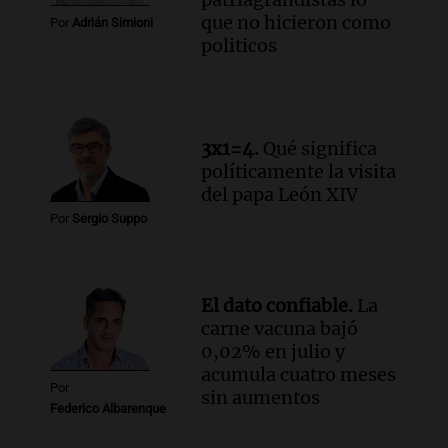
que no hicieron como
Audio.
El Vaticano expresa su apoyo a
Por
Adrián Simioni
politicos
madres buscadoras en México en medio
de crisis de desapariciones
Panorama Federal
Episodios
3x1=4.
Qué significa
políticamente la visita
del papa León XIV
Por
Sergio Suppo
El dato confiable.
La
carne vacuna bajó
0,02% en julio y
acumula cuatro meses
Por
sin aumentos
Federico Albarenque