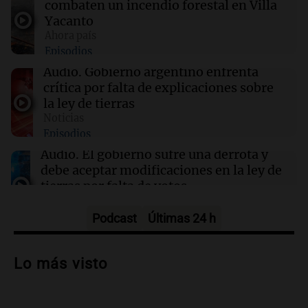
combaten un incendio forestal en Villa
Yacanto
Ahora país
12:33
Sociedad
Episodios
El Coro Nacional de Niños se presentó en vivo
con Nelson Castro tras su disolución por
Audio.
Gobierno argentino enfrenta
decreto
crítica por falta de explicaciones sobre
la ley de tierras
Noticias
12:28
Clima
Episodios
Clima en Tucumán: cómo seguirá el tiempo
este jueves 6 de agosto
Audio.
El gobierno sufre una derrota y
debe aceptar modificaciones en la ley de
tierras por falta de votos
Noticias
Episodios
Podcast
Últimas 24 h
Audio.
Santa Cruz restituye salarios
descontados a docentes por paro en dos
Lo más visto
fechas clave de 2023
Panorama Federal
Episodios