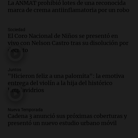
pizza esculpida con su rostro
La ANMAT prohibió lotes de una reconocida
Radioinforme 3
marca de crema antiinflamatoria por un robo
Episodios
Audio.
Cadena 3 presentó su nuevo
Sociedad
Estudio Urbano: recorrerá los barrios de
El Coro Nacional de Niños se presentó en
Córdoba
vivo con Nelson Castro tras su disolución por
Juntos
decreto
Episodios
Audio.
Cadena 3 anunció sus próximas
coberturas y presentó un nuevo estudio
Juntos
urbano móvil
"Hicieron feliz a una palomita": la emotiva
entrega del violín a la hija del histórico
Juntos
limpiavidrios
Episodios
Audio.
A 13 años de Salta 2141,
familiares mantienen vivo el reclamo de
Nueva Temporada
memoria y justicia
Cadena 3 anunció sus próximas coberturas y
Noticias Rosario
presentó un nuevo estudio urbano móvil
Episodios
Audio.
Trasladaron a Cantero a una