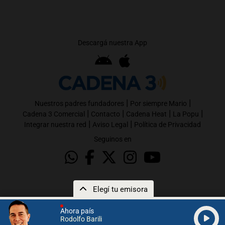
Descargá nuestra App
|
|
Nuestros padres fundadores
Por siempre Mario
|
|
|
|
Cadena 3 Comercial
Contacto
Cadena Heat
La Popu
|
|
Integrar nuestra red
Aviso Legal
Política de Privacidad
Seguinos en
Elegí tu emisora
Ahora país
Rodolfo Barili