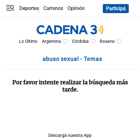
Deportes
Caminos
Opinión
Participá
Programas
Últimas coberturas
Últimas 24 h
En YouTube
Clima
Horóscopo
Lo Último
Argentina
Córdoba
Rosario
abuso sexual - Temas
Por favor intente realizar la búsqueda más
tarde.
Descargá nuestra App