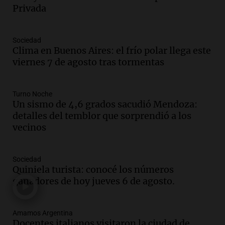
Privada
Audio.
Débora Blanca, psicóloga experta
en ludopatía: “Tener el casino en la
mano es muy peligroso”
Sociedad
La Argentina, hoy
Clima en Buenos Aires: el frío polar llega este
Episodios
viernes 7 de agosto tras tormentas
Audio.
Docentes italianos visitaron la
ciudad de Córdoba para interiorizarse
Turno Noche
sobre los parques educativos
Un sismo de 4,6 grados sacudió Mendoza:
Amamos Argentina
detalles del temblor que sorprendió a los
Episodios
vecinos
Audio.
Meteorólogo alertó que El Niño
traerá más lluvias y eventos extremos
durante la primavera
Sociedad
Informados al regreso
Quiniela turista: conocé los números
Episodios
ganadores de hoy jueves 6 de agosto.
Audio.
Córdoba sigue trabajando para
restablecer el servicio de electricidad
Amamos Argentina
tras fuertes vientos
Docentes italianos visitaron la ciudad de