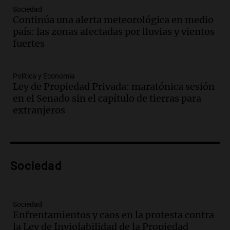
ayuda por problemas de fertilidad y la
Sociedad
Continúa una alerta meteorológica en medio
ostentación de millonarios
país: las zonas afectadas por lluvias y vientos
Amamos Argentina
fuertes
Episodios
Audio.
El juicio contra Oscar González
avanza con testimonios clave sobre el
Política y Economía
accidente en Villa Dolores
Ley de Propiedad Privada: maratónica sesión
Panorama Federal
en el Senado sin el capítulo de tierras para
Episodios
extranjeros
Audio.
El teatro Real da la bienvenida a
la temporada Rock Real con bandas
tributo todos los jueves
Panorama Federal
Sociedad
Episodios
Audio.
Nicolás Marotta, el cordobés de
Recoleta: “Enfrentar a Boca, sea donde
sea, va a ser lindo”
Sociedad
Enfrentamientos y caos en la protesta contra
La Cadena del Gol
la Ley de Inviolabilidad de la Propiedad
Episodios