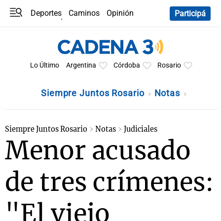
Deportes
Caminos
Opinión
Participá
Programas
Últimas coberturas
Últimas 24 h
En YouTube
Clima
Horóscopo
Lo Último
Argentina
Córdoba
Rosario
Siempre Juntos Rosario
Notas
Siempre Juntos Rosario
Notas
Judiciales
Menor acusado
de tres crímenes:
"El viejo