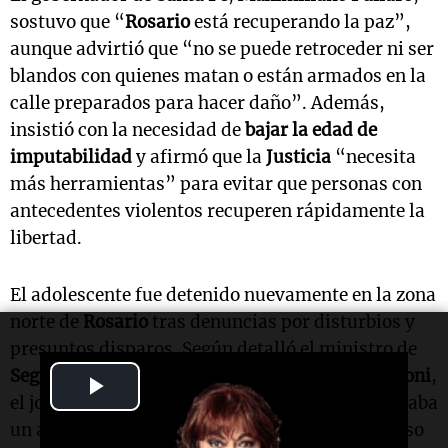
sostuvo que “
Rosario
está recuperando la paz”,
aunque advirtió que “no se puede retroceder ni ser
blandos con quienes matan o están armados en la
calle preparados para hacer daño”. Además,
insistió con la necesidad de
bajar la edad de
imputabilidad
y afirmó que la
Justicia
“necesita
más herramientas” para evitar que personas con
antecedentes violentos recuperen rápidamente la
libertad.
El adolescente fue detenido nuevamente en la zona
norte de
Rosario
tras denuncias por disturbios y
presuntos disparos. Según detalló el ministro de
Seguridad y Justicia
de
Santa Fe
,
Pablo Cococcioni
,
Play
el joven estaba junto a otros dos menores y portaba
Video
un arma cargada. La
Justicia de Menores
dispuso