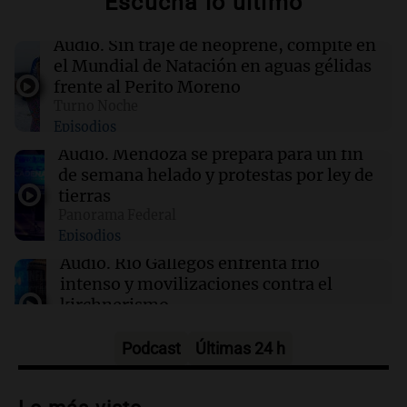
Escuchá lo último
La fertilización podría depender del trabajo en
equipo de los espermatozoides, según un
estudio
Audio.
Sin traje de neoprene, compite en
el Mundial de Natación en aguas gélidas
frente al Perito Moreno
01:24
Mundo
Turno Noche
Tiroteo en escuela secundaria de Tailandia:
Episodios
varios heridos tras el ataque
Audio.
Mendoza se prepara para un fin
de semana helado y protestas por ley de
01:09
Mundo
tierras
La transformación de Hanói: modernización
Panorama Federal
radical y sus efectos en los habitantes
Episodios
Audio.
Río Gallegos enfrenta frío
intenso y movilizaciones contra el
kirchnerismo
Panorama Federal
Episodios
Podcast
Últimas 24 h
Audio.
Debate en el Senado sobre
propiedad privada y cuestionamientos a