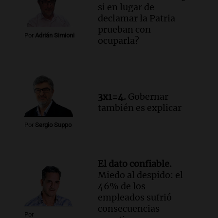
si en lugar de
el Senado.
declamar la Patria
Viva la Radio Rosario
prueban con
Episodios
Por
Adrián Simioni
ocuparla?
Audio.
Luis Juez cuestionó la polémica
por la Ley de Tierras: "Construyeron un
relato mentiroso"
Informados al regreso
Episodios
3x1=4.
Gobernar
también es explicar
Por
Sergio Suppo
El dato confiable.
Miedo al despido: el
46% de los
empleados sufrió
consecuencias
Por