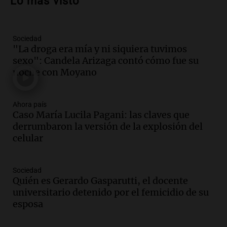
Lo más visto
la soberanía digital en Argentina
Panorama Federal
Episodios
Sociedad
Audio.
Mendoza se prepara para un fin
"La droga era mía y ni siquiera tuvimos
de semana helado y ciudadanos
sexo": Candela Arizaga contó cómo fue su
marchan contra reforma de tierras
noche con Moyano
Panorama Federal
Episodios
Ahora país
Audio.
El "Mono" de Kapanga
Caso María Lucila Pagani: las claves que
adelantó su show en Rosario.
derrumbaron la versión de la explosión del
Viva la Radio Rosario
celular
Episodios
Audio.
Condenan a tres años de prisión
Sociedad
en suspenso a hombre por simular robo
Quién es Gerardo Gasparutti, el docente
de recaudación en San Luis
universitario detenido por el femicidio de su
Panorama Federal
esposa
Episodios
Audio.
Medicina reproductiva, entre la