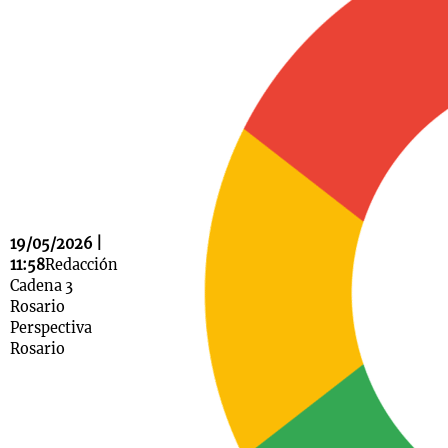
Notas
s
Notas
La Sole en
ial
Mundial 2026
Cadena 3
19/05/2026 |
11:58
Redacción
Cadena 3
Rosario
Perspectiva
Rosario