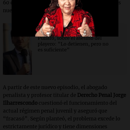
60 días de prisión preventiva en el
exIrar
por los
nuevos hechos investigados.
Sociedad
Pullaro, sobre el asesino del
playero: "Lo detienen, pero no
es suficiente"
A partir de este nuevo episodio, el abogado
penalista y profesor titular de
Derecho Penal
Jorge
Ilharrescondo
cuestionó el funcionamiento del
actual régimen penal juvenil y aseguró que
“fracasó”. Según planteó, el problema excede lo
estrictamente jurídico y tiene dimensiones