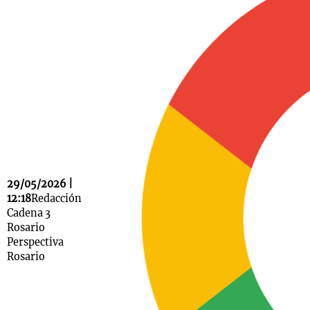
Notas
s
Notas
La Sole en
ial
Mundial 2026
Cadena 3
29/05/2026 |
12:18
Redacción
Cadena 3
Rosario
Perspectiva
Rosario