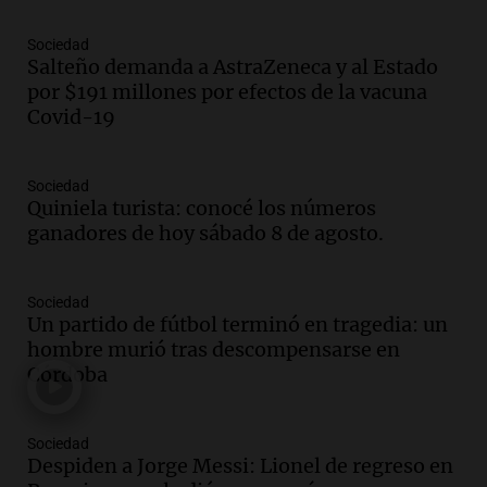
Una mañana para todos
Episodios
Sociedad
Salteño demanda a AstraZeneca y al Estado
Audio.
La historia de la servilleta que
por $191 millones por efectos de la vacuna
firmó Jorge Messi para el primer
Covid-19
contrato de Leo con Barcelona
Una mañana para todos
Episodios
Sociedad
Quiniela turista: conocé los números
Audio.
Joan Gaspart: "Sin Jorge, no sé si
ganadores de hoy sábado 8 de agosto.
Messi hubiera llegado adonde llegó"
Una mañana para todos
Episodios
Sociedad
Un partido de fútbol terminó en tragedia: un
Audio.
El orgullo y el sueño argentino de
hombre murió tras descompensarse en
Jorge Messi en una entrevista con Rony
Córdoba
Vargas en 2007
Una mañana para todos
Episodios
Sociedad
Audio.
El abuelo de Agostina Vega, tras
Despiden a Jorge Messi: Lionel de regreso en