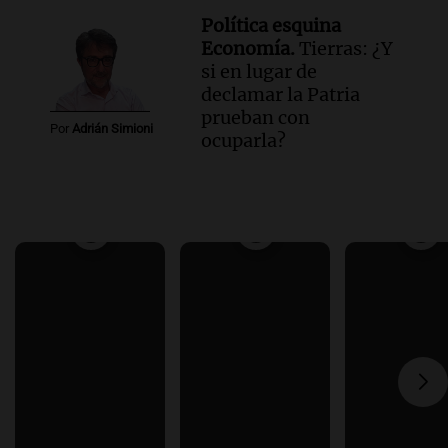
Política esquina
Economía.
Tierras: ¿Y
si en lugar de
declamar la Patria
prueban con
Por
Adrián Simioni
ocuparla?