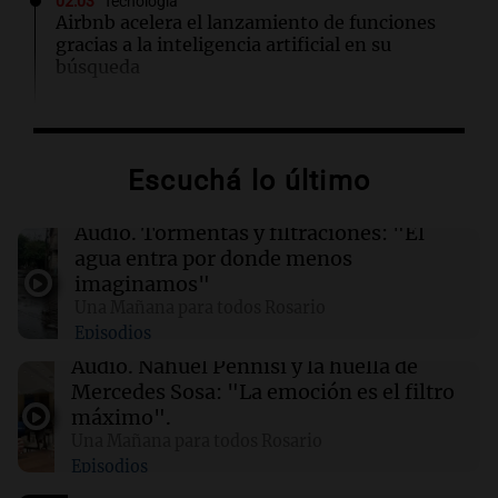
02:03
Tecnología
Airbnb acelera el lanzamiento de funciones
gracias a la inteligencia artificial en su
búsqueda
01:49
Mundo
El Pentágono solicita a la industria de defensa
Escuchá lo último
un aumento en la producción de armas
Audio.
Tormentas y filtraciones: "El
01:31
Ciencia
agua entra por donde menos
Reducir alimentos dulces no disminuye
imaginamos"
antojos ni mejora la salud, según estudio
Una Mañana para todos Rosario
Episodios
01:29
Mundo
Audio.
Nahuel Pennisi y la huella de
El lago Mead alcanza su nivel más bajo en 90
Mercedes Sosa: "La emoción es el filtro
años, evidenciando la crisis hídrica en EE.UU.
máximo".
Una Mañana para todos Rosario
Episodios
00:32
Clima
Clima en Salta: cómo estará el tiempo este