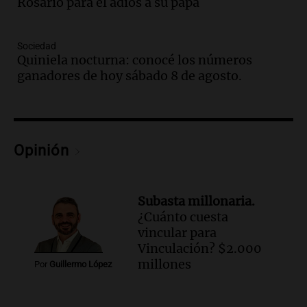
las nuevas detenciones: "En esa casa
Rosario para el adiós a su papá
todos tenían algo que ver"
Una mañana para todos
Sociedad
Episodios
Quiniela nocturna: conocé los números
Audio.
Una nutricionista derribó el mito
ganadores de hoy sábado 8 de agosto.
del desayuno ideal: qué alimentos
conviene priorizar
Una mañana para todos
Episodios
Opinión
Audio.
Murió Jorge Messi
Una mañana para todos
Episodios
Subasta millonaria.
¿Cuánto cuesta
Audio.
Mateo, a los 25 años, lucha
vincular para
contra el tiempo: necesita un trasplante
Vinculación? $2.000
para poder seguir viviend
millones
Por
Guillermo López
Una mañana para todos
Episodios