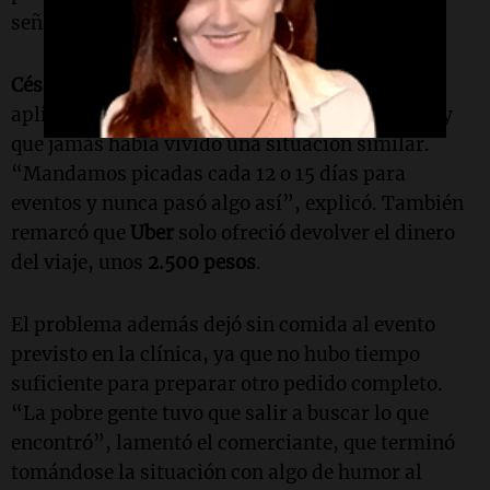
señaló.
César
aclaró que trabaja habitualmente con
aplicaciones de traslado para mandar pedidos y
que jamás había vivido una situación similar.
“Mandamos picadas cada 12 o 15 días para
eventos y nunca pasó algo así”, explicó. También
remarcó que
Uber
solo ofreció devolver el dinero
del viaje, unos
2.500 pesos
.
El problema además dejó sin comida al evento
previsto en la clínica, ya que no hubo tiempo
suficiente para preparar otro pedido completo.
“La pobre gente tuvo que salir a buscar lo que
encontró”, lamentó el comerciante, que terminó
tomándose la situación con algo de humor al