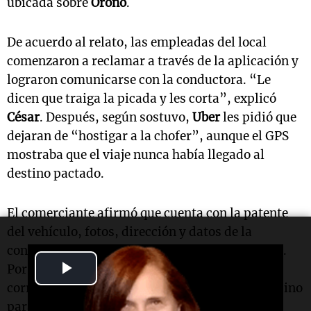
ubicada sobre
Oroño
.
De acuerdo al relato, las empleadas del local
comenzaron a reclamar a través de la aplicación y
lograron comunicarse con la conductora. “Le
dicen que traiga la picada y les corta”, explicó
César
. Después, según sostuvo,
Uber
les pidió que
dejaran de “hostigar a la chofer”, aunque el GPS
mostraba que el viaje nunca había llegado al
destino pactado.
El comerciante afirmó que cuenta con la patente
del vehículo, fotos, dirección y datos de la
conductora obtenidos a través de la plataforma.
Play
Por ese motivo, adelantó que hará la denuncia
correspondiente. “No es para recuperar nada, sino
Video
para que esta mujer no pueda hacer más esto”,