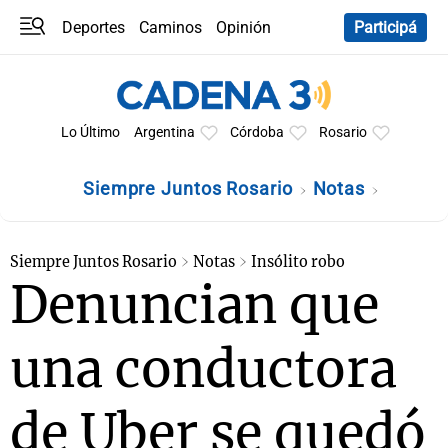
Deportes
Caminos
Opinión
Participá
Programas
Últimas coberturas
Últimas 24 h
En YouTube
Clima
Horóscopo
Lo Último
Argentina
Córdoba
Rosario
Siempre Juntos Rosario
Notas
Siempre Juntos Rosario
Notas
Insólito robo
Denuncian que
una conductora
de Uber se quedó