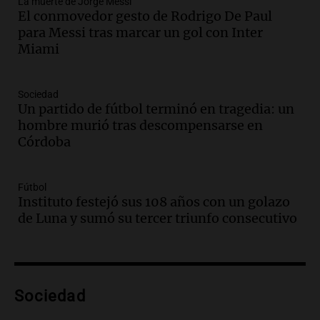
La muerte de Jorge Messi
Episodios
El conmovedor gesto de Rodrigo De Paul
Audio.
Ley de Propiedad Privada: el revés
para Messi tras marcar un gol con Inter
en el Congreso expuso una debilidad
Miami
comunicacional del Gobierno
Una mañana para todos
Episodios
Sociedad
Un partido de fútbol terminó en tragedia: un
Audio.
Casabindo se prepara para una
hombre murió tras descompensarse en
celebración única: 30.000 turistas y el
Córdoba
tradicional Toreo de la Vincha
Una mañana para todos
Episodios
Fútbol
Audio.
Borges, abogada de Pourrain:
Instituto festejó sus 108 años con un golazo
"Tres hombres se lo llevaron para
de Luna y sumó su tercer triunfo consecutivo
hacerle preguntas y nunca regresó"
Una mañana para todos
Episodios
Audio.
Voluntarios limpiaron 9.000
Sociedad
metros del río Suquía y retiraron hasta
800 kilos de basura por jornada