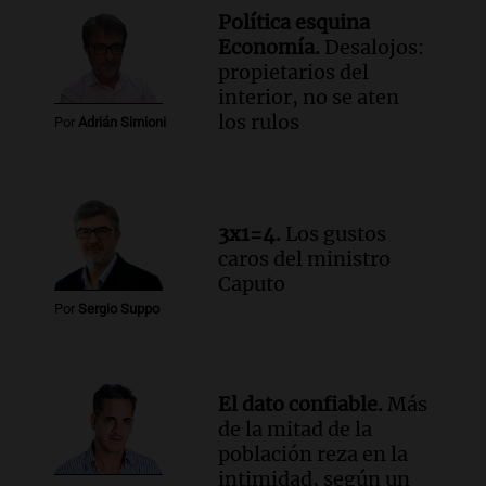
Audio.
Estiman que la inflación nacional
Política esquina
de julio será menor al 2,9% registrado
Economía.
Desalojos:
en CABA
propietarios del
Una mañana para todos
interior, no se aten
Episodios
los rulos
Por
Adrián Simioni
Audio.
Altas Cumbres: rescataron a una
cabra que llevaba ocho días atrapada en
un precipicio
Una mañana para todos
3x1=4.
Los gustos
Episodios
caros del ministro
Audio.
Chile planteó mejorar la
Caputo
conectividad fronteriza, aérea y digital
Por
Sergio Suppo
con Jujuy
Panorama Federal
Episodios
El dato confiable.
Más
de la mitad de la
población reza en la
intimidad, según un