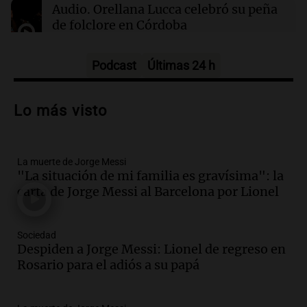
Audio.
Orellana Lucca celebró su peña
domingo 9 de agosto
de folclore en Córdoba
Tarde y Media
Episodios
Podcast
Últimas 24 h
Audio.
Trágico accidente en Mendoza:
un muerto y varios heridos tras caída de
Lo más visto
vehículos desde un puente
Panorama Federal
Episodios
La muerte de Jorge Messi
Audio.
Tragedia en Mendoza: un muerto
"La situación de mi familia es gravísima": la
y cinco heridos tras caer dos autos desde
carta de Jorge Messi al Barcelona por Lionel
un puente
Una mañana para todos
Episodios
Sociedad
Audio.
Messi llegará esta noche a
Despiden a Jorge Messi: Lionel de regreso en
Rosario para acompañar a su familia
Rosario para el adiós a su papá
tras la muerte de su papá
Una mañana para todos