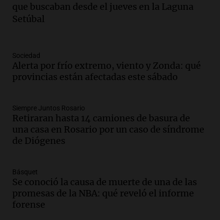
que buscaban desde el jueves en la Laguna
intensas y su legado en la revolución
Setúbal
argentina
Panorama Federal
Episodios
Audio.
El Ensamble Municipal de Música
Sociedad
Alerta por frío extremo, viento y Zonda: qué
Ciudadana de Córdoba deleitó a los
provincias están afectadas este sábado
oyentes de la radio a puro tango
Amamos Argentina
Episodios
Siempre Juntos Rosario
Audio.
Boletín de Calificaciones de
Retiraran hasta 14 camiones de basura de
Marcelo Lamberti (Rosario Central 2 - 1
una casa en Rosario por un caso de síndrome
Aldosivi)
de Diógenes
Deportes Rosario
Episodios
Básquet
Audio.
2° gol de Rosario Central a
Se conoció la causa de muerte de una de las
Aldosivi (Campaz) - relato Gato Greco
promesas de la NBA: qué reveló el informe
Deportes Rosario
forense
Episodios