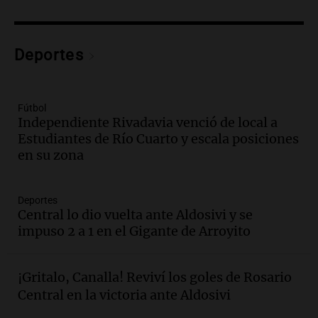
Audio.
Nuevo desarrollo urbano y casa
del estudiante impulsan el crecimiento
en Villa María
Deportes
Panorama Federal
Episodios
Audio.
La gran exposición de la rural de
Fútbol
la Bulaya abrirá sus puertas mañana con
Independiente Rivadavia venció de local a
diversas actividades y sorpresas
Estudiantes de Río Cuarto y escala posiciones
Panorama Federal
en su zona
Episodios
Audio.
Villa María presenta nuevos
edificios y proyecta una casa del
Deportes
Central lo dio vuelta ante Aldosivi y se
estudiante con 48 municipios
impuso 2 a 1 en el Gigante de Arroyito
involucrados
Panorama Federal
Episodios
Audio.
1° gol de Rosario Central a
¡Gritalo, Canalla! Reviví los goles de Rosario
Aldosivi (Zalazar en contra) - relato
Central en la victoria ante Aldosivi
Gato Greco