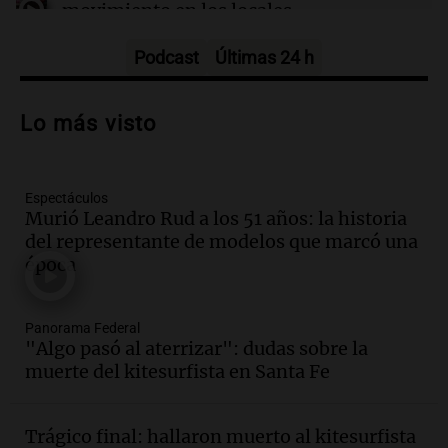
movimiento en los locales
Buen día, Argentina
Episodios
Podcast
Últimas 24 h
Audio.
Por qué nos cuesta decir que no y
qué consecuencias tiene ceder siempre
Lo más visto
Buen día, Argentina
Episodios
Espectáculos
Audio.
El alfajor argentino busca a sus
Murió Leandro Rud a los 51 años: la historia
nuevos campeones en una competencia
del representante de modelos que marcó una
nacional
época
Buen día, Argentina
Episodios
Audio.
El alfajor argentino busca a sus
Panorama Federal
nuevos campeones en una competencia
"Algo pasó al aterrizar": dudas sobre la
nacional
muerte del kitesurfista en Santa Fe
Buen día, Argentina
Episodios
Trágico final: hallaron muerto al kitesurfista
Audio.
Mariano Moreno: pasiones