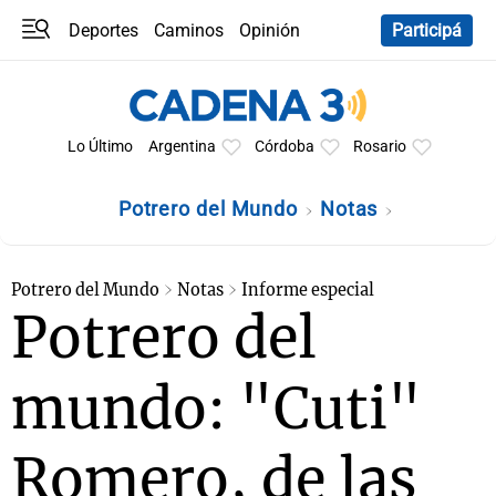
Deportes
Caminos
Opinión
Participá
Programas
Últimas coberturas
Últimas 24 h
En YouTube
Clima
Horóscopo
Lo Último
Argentina
Córdoba
Rosario
Potrero del Mundo
Notas
Potrero del Mundo
Notas
Informe especial
Potrero del
mundo: "Cuti"
Romero, de las