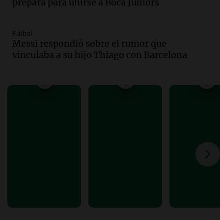
prepara para unirse a Boca Juniors
Bulaya este sábado
Panorama Federal
Episodios
Fútbol
Messi respondió sobre el rumor que
Audio.
Denuncias por represión en el
vinculaba a su hijo Thiago con Barcelona
Congreso y evacuación por derrame de
oxígeno en Montecastro
Panorama Federal
Episodios
Audio.
Río Gallegos reporta frío extremo
y llega avión para escuelas de la décima
brigada aérea
Panorama Federal
Episodios