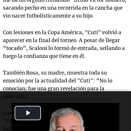
me da un orgullo tremendo” firmó Víctor Romero,
sacando pecho en una recorrida en la cancha que
vio nacer futbolísticamente a su hijo.
Con lesiones en la Copa América, "Cuti" volvió a
aparecer en la final del torneo. A pesar de llegar
“tocado”, Scaloni lo formó de entrada, sellando a
fuego la confianza que tiene en él.
También Rosa, su madre, muestra toda su
emoción por la actualidad del "Cuti": “No lo
conocían; fue una gran revelación para la
Selección”.
Play
Luego de militar en Genoa y Atalanta de Italia,
"Cuti" sigue a paso firme por un crecimiento
Video
futbolístico que parece tener el techo aún muy