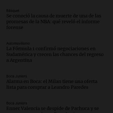
Deportes Rosario
Episodios
Básquet
Audio.
Recomendaciones de vino
Se conoció la causa de muerte de una de las
bonarda para disfrutar el fin de semana
promesas de la NBA: qué reveló el informe
en Mendoza
forense
Panorama Federal
Episodios
Automovilismo
Audio.
Mañana inicia la gran exposición
La Fórmula 1 confirmó negociaciones en
en la Sociedad Rural de Bulaya con
Sudamérica y crecen las chances del regreso
actividades para toda la familia
a Argentina
Panorama Federal
Episodios
Audio.
Villa María presenta nuevos
Boca Juniors
Alarma en Boca: el Milan tiene una oferta
edificios y una casa del estudiante para
lista para comprar a Leandro Paredes
jóvenes de la región
Panorama Federal
Episodios
Boca Juniors
Audio.
Preparativos finales para la gran
Enner Valencia se despide de Pachuca y se
exposición en la sociedad rural de