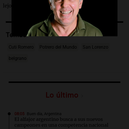
lejos.
Temas
Cuti Romero
Potrero del Mundo
San Lorenzo
belgrano
Lo último
08:05
Buen día, Argentina
El alfajor argentino busca a sus nuevos
campeones en una competencia nacional