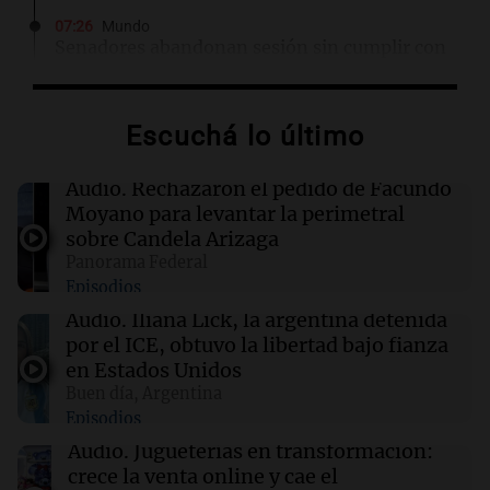
07:26
Mundo
Senadores abandonan sesión sin cumplir con
las exigencias de Trump sobre la ley electoral
Escuchá lo último
07:18
Buen día, Argentina
La argentina detenida por el ICE obtuvo la
libertad bajo fianza en Estados Unidos
Audio.
Rechazaron el pedido de Facundo
Moyano para levantar la perimetral
sobre Candela Arizaga
06:40
Mundo
Panorama Federal
Cuatro muertos en Kiev por ataques rusos en
Episodios
medio de crisis de defensas antiaéreas
Audio.
Iliana Lick, la argentina detenida
por el ICE, obtuvo la libertad bajo fianza
06:25
Sociedad
en Estados Unidos
Alerta por frío extremo, viento y Zonda: qué
Buen día, Argentina
provincias están afectadas este sábado
Episodios
Audio.
Jugueterías en transformación:
crece la venta online y cae el