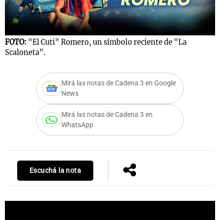
Notas
FOTO:
"El Cuti" Romero, un símbolo reciente de "La
Scaloneta".
s
Notas
La Sole en
ial
Mundial 2026
Cadena 3
Mirá las notas de Cadena 3 en Google
News
Mirá las notas de Cadena 3 en
WhatsApp
Escuchá la nota