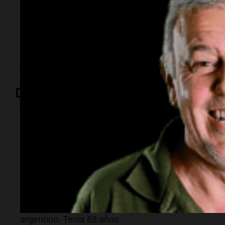
El empresario y conductor falleció tras una larga
lucha contra un cáncer de parótida. Fundó una de las
agencias de modelos más reconocidas y luego volcó
su historia a la televisión.
Deportes
Deportes
Deportes
Murió Jorge Messi
Conmo
mundia
Jorge M
Estaba internado en Rosario y su
padre d
cuadro se había agravado durante
los últimos dos días. Newell’s
despidió al empresario, una figura
decisiva en la carrera del capitán
argentino. Tenía 68 años.