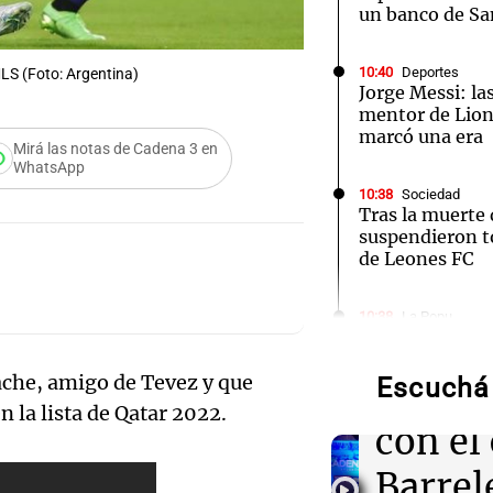
un banco de Sa
10:40
Deportes
MLS (Foto: Argentina)
Jorge Messi: las
mentor de Lione
marcó una era
Mirá las notas de Cadena 3 en
WhatsApp
10:38
Sociedad
Tras la muerte 
suspendieron t
de Leones FC
Audio.
10:38
La Popu
¡Momento soña
Deten
de Desakta2 ca
ache, amigo de Tevez y que
en el Movistar
Escuchá 
relaci
n la lista de Qatar 2022.
Audio.
con el
10:25
Panorama Fed
Vandalismo en 
de la 
Barrel
Tucumán: dest