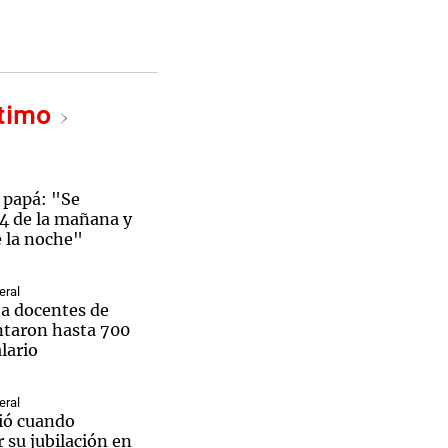
ltimo
Notas
tas
Notas
Venezuela de
 Groenlandia
Comprometidos
Madur
 papá: "Se
 4 de la mañana y
e la noche"
eral
a docentes de
ntaron hasta 700
lario
eral
ió cuando
 su jubilación en