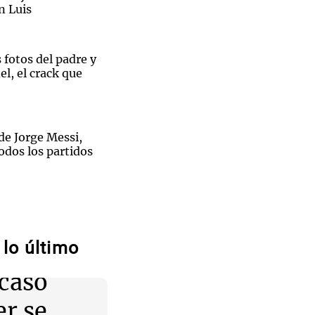
n Luis
 fotos del padre y
l, el crack que
de Jorge Messi,
odos los partidos
do! Joaco Martín
idos
ntó con Carín León
 Arena
lo último
onados
Análisis
 caso
eral
San Miguel de
derrota
er se
ruyeron 433