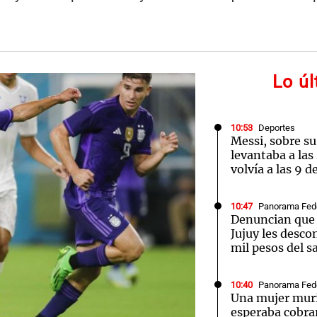
Lo ú
Notas
Notas
No
e en Cadena 3
El huracán de Arequito
Cadena 3 en
10:53
Deportes
Messi, sobre su
levantaba a las
volvía a las 9 d
10:47
Panorama Fed
Denuncian que 
Jujuy les desco
mil pesos del sa
10:40
Panorama Fed
Una mujer mur
esperaba cobrar