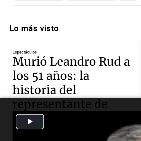
Lo más visto
Espectáculos
Murió Leandro Rud a
los 51 años: la
historia del
representante de
modelos que marcó
Play
una época
Video