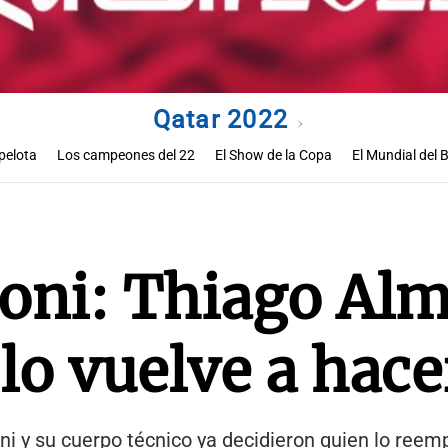
Qatar 2022
pelota
Los campeones del 22
El Show de la Copa
El Mundial del 
Perlitas de los Mundiales
aloni: Thiago Al
lo vuelve a hace
oni y su cuerpo técnico ya decidieron quien lo reem