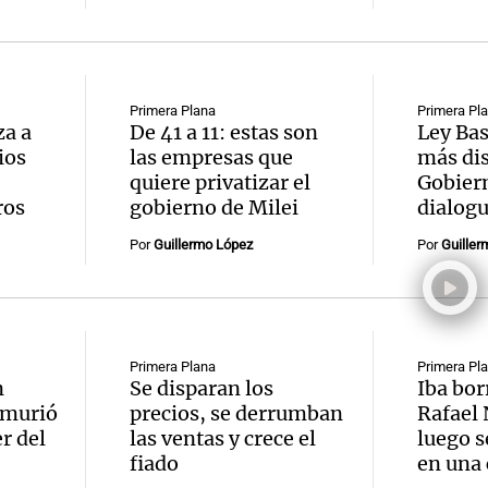
Primera Plana
Primera Pl
za a
De 41 a 11: estas son
Ley Bas
ios
las empresas que
más dis
quiere privatizar el
Gobiern
ros
gobierno de Milei
dialogu
Por
Guillermo López
Por
Guiller
Primera Plana
Primera Pl
n
Se disparan los
Iba bor
 murió
precios, se derrumban
Rafael 
r del
las ventas y crece el
luego s
fiado
en una 