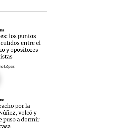
ana
es: los puntos
cutidos entre el
o y opositores
istas
mo López
ana
racho por la
Núñez, volcó y
e puso a dormir
casa