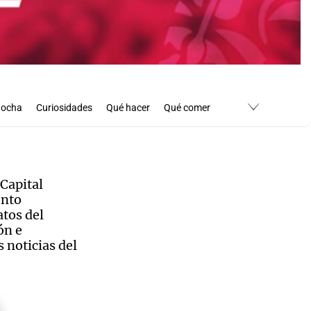
Bocha
Curiosidades
Qué hacer
Qué comer
 Capital
ento
atos del
ón e
 noticias del