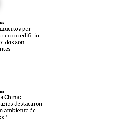
ana
 muertos por
Notas
o en un edificio
tas
Notas
o: dos son
Venezuela de
ntes
 Groenlandia
Comprometidos
Madur
ana
a China:
arios destacaron
en ambiente de
os"