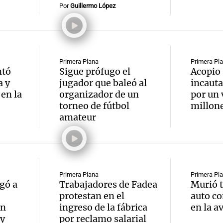
Por
Guillermo López
Primera Plana
Primera Pl
ntó
Sigue prófugo el
Acopio 
a y
jugador que baleó al
incauta
 en la
organizador de un
por un 
torneo de fútbol
millon
amateur
Primera Plana
Primera Pl
gó a
Trabajadores de Fadea
Murió t
protestan en el
auto c
en
ingreso de la fábrica
en la a
 y
por reclamo salarial