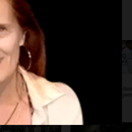
edad
Deportes
d
Deportes Rosario
minación psiquiátrica
Newell's visita este do
caso de Victoria Cantero
a Defensa y Justicia par
l crimen de su novio en
volver al triunfo
o