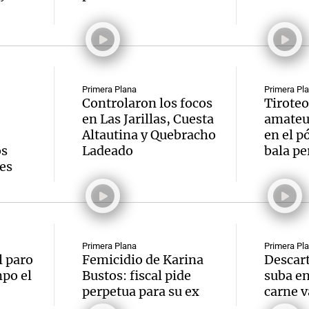
Primera Plana
Primera Pl
Controlaron los focos
Tiroteo
en Las Jarillas, Cuesta
amateur
Altautina y Quebracho
en el p
os
Ladeado
bala pe
es
Primera Plana
Primera Pl
l paro
Femicidio de Karina
Descart
mpo el
Bustos: fiscal pide
suba en
perpetua para su ex
carne 