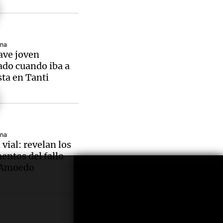
ana
ave joven
do cuando iba a
sta en Tanti
ana
vial: revelan los
ntos del fallo
 Amoedo