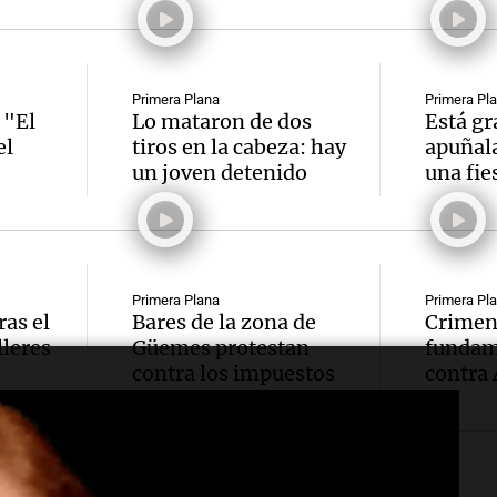
Primera Plana
Primera Pl
 "El
Lo mataron de dos
Está gr
el
tiros en la cabeza: hay
apuñala
un joven detenido
una fie
Primera Plana
Primera Pl
ras el
Bares de la zona de
Crimen 
lleres
Güemes protestan
fundame
contra los impuestos
contra