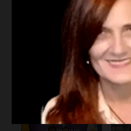
Política y Economía
Soci
Viva la Radio Rosario
Socieda
Promocionan cortes de cerdo
Deter
a precio especial: "Hoy el
en el 
tema económico cala"
tras e
Chac