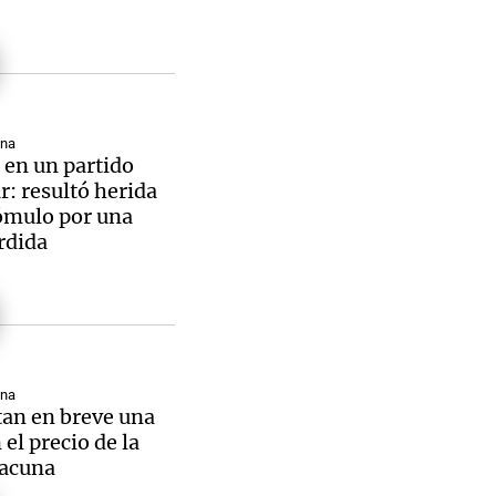
ana
 en un partido
: resultó herida
ómulo por una
rdida
ana
an en breve una
 el precio de la
vacuna