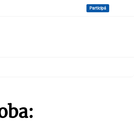
Participá
oba: