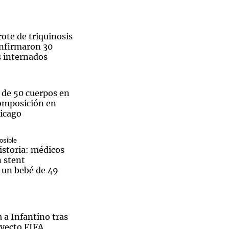
rote de triquinosis
nfirmaron 30
s internados
de 50 cuerpos en
omposición en
hicago
osible
istoria: médicos
 stent
a un bebé de 49
o en la marcha Ni Una Menos en Córdoba. Foto: Daniel Cáceres.
 a Infantino tras
royecto FIFA