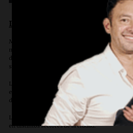
La lluvia no frenó la convocatoria
Mientras una intensa llovizna caía sobre la ciu
marcharon por avenida Colón rumbo al centro. F
docentes, organizaciones sociales, agrupacione
sumaron a la movilización portando paraguas, pi
La columna principal avanzó este miércoles por
en dirección al Patio Olmos, donde se concretó el
documento consensuado por las organizaciones
La masiva concurrencia obligó a implementar im
en distintos sectores de la ciudad.