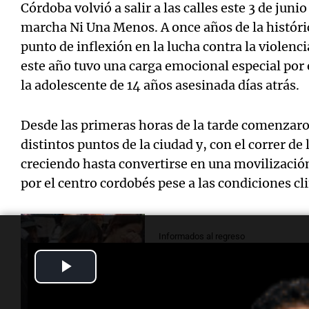
Córdoba volvió a salir a las calles este 3 de juni
marcha Ni Una Menos. A once años de la histór
punto de inflexión en la lucha contra la violenc
este año tuvo una carga emocional especial por 
la adolescente de 14 años asesinada días atrás.
Desde las primeras horas de la tarde comenzaro
distintos puntos de la ciudad y, con el correr de
creciendo hasta convertirse en una movilizació
por el centro cordobés pese a las condiciones cl
Informados al regreso
La abuela de Agostin
Play
encontró una carta 
voluntad"
Video