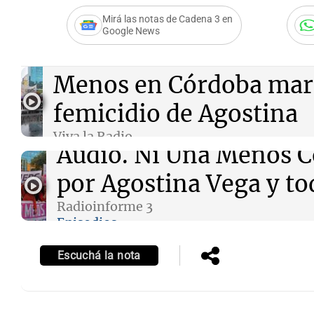
Mirá las notas de Cadena 3 en
Google News
Audio.
Arrancó la marc
Menos en Córdoba marc
femicidio de Agostina
Viva la Radio
Audio.
Ni Una Menos C
Episodios
por Agostina Vega y to
Radioinforme 3
Episodios
Escuchá la nota