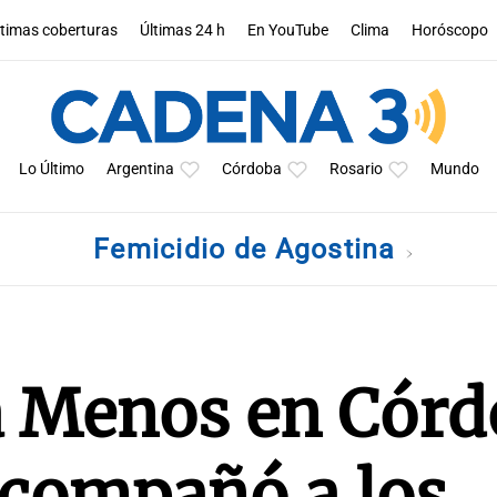
ltimas coberturas
Últimas 24 h
En YouTube
Clima
Horóscopo
Lo Último
Argentina
Córdoba
Rosario
Mundo
Femicidio de Agostina
 Menos en Córd
acompañó a los