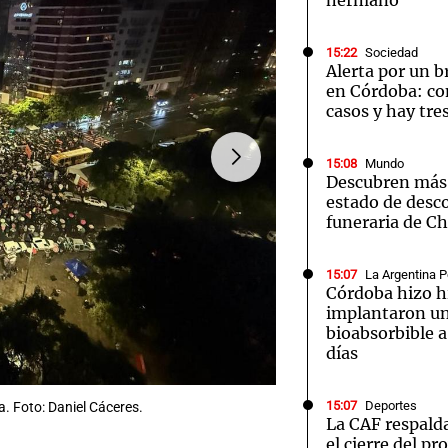
hermano
15:22
Sociedad
Alerta por un b
en Córdoba: co
casos y hay tre
15:08
Mundo
Descubren más 
estado de desc
funeraria de C
15:07
La Argentina P
Córdoba hizo h
implantaron un
bioabsorbible 
días
15:07
Deportes
. Foto: Daniel Cáceres.
FOTO:
Una multitud estuv
La CAF respalda
el cierre del p