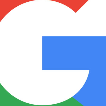
Notas
Notas
No
e en Cadena 3
El huracán de Arequito
Cadena 3 en