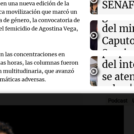
Audio.
SENAF
Radioinfor
o en una nueva edición de la
adulterado en 
Episodios
ica movilización que marcó un
gustos
que se
ia de género, la convocatoria de
Audio.
del mi
por lo
el femicidio de Agostina Vega,
Desalo
Caputo
Radioinfor
Episodios
propie
Sergio
n las concentraciones en
Audio.
del int
 las horas, las columnas fueron
3x1:4
atrinc
Episodios
n multitudinaria, que avanzó
se aten
la int
imáticas adversas.
Audio.
rulos |
interi
justici
Adrián
Podcast
Villa 
a reveló que
invest
Política es
Cruz d
con su "última
Episodios
Audio.
estafa
aceptó