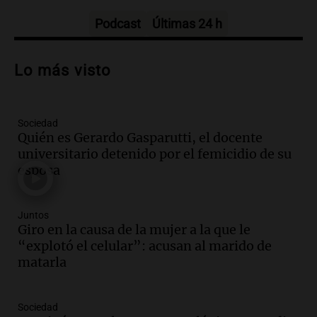
Amamos Argentina
Episodios
Podcast
Últimas 24 h
Audio.
Carolina Losada: "Faltó que el
oficialismo la explique mejor" sobre la
Lo más visto
ley de propiedad privada
Informados al regreso
Episodios
Sociedad
Audio.
Debate en el Senado y protesta
Quién es Gerardo Gasparutti, el docente
en Rosario contra la ley de Propiedad
universitario detenido por el femicidio de su
Privada.
esposa
Viva la Radio Rosario
Episodios
Audio.
Manifestación en Rosario contra
Juntos
la ley de Propiedad Privada debatida en
Giro en la causa de la mujer a la que le
el Senado.
“explotó el celular”: acusan al marido de
Viva la Radio Rosario
matarla
Episodios
Audio.
Luis Juez cuestionó la polémica
Sociedad
por la Ley de Tierras: "Construyeron un