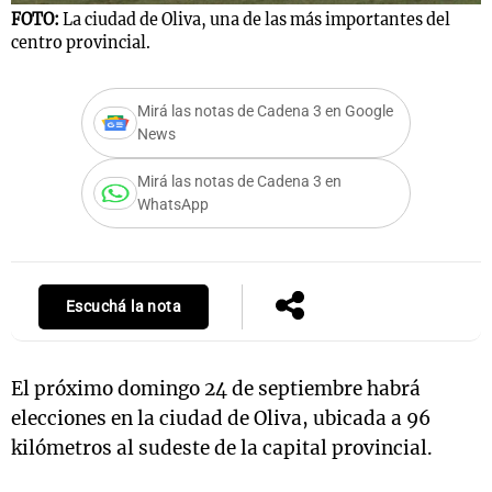
FOTO:
La ciudad de Oliva, una de las más importantes del
centro provincial.
Notas
Mirá las notas de Cadena 3 en Google
s
Notas
News
La Sole en
ial
Mundial 2026
Cadena 3
Mirá las notas de Cadena 3 en
WhatsApp
Escuchá la nota
El próximo domingo 24 de septiembre habrá
elecciones en la ciudad de Oliva, ubicada a 96
kilómetros al sudeste de la capital provincial.