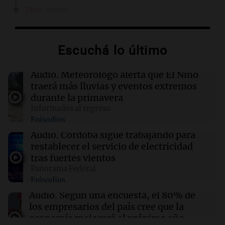
19:32
Mundo
Javier Milei y Daniel Noboa firman acuerdos
en histórica visita a Ecuador
Escuchá lo último
19:29
Mundo
Trump firma órdenes para limitar el 'turismo
Audio.
Meteorólogo alerta que El Niño
de nacimiento' y la ciudadanía automática
traerá más lluvias y eventos extremos
durante la primavera
Informados al regreso
19:11
Sociedad
Episodios
La joven Candela Arizaga testifica sobre su
relación con Facundo Moyano en medio de
Audio.
Córdoba sigue trabajando para
acusaciones
restablecer el servicio de electricidad
tras fuertes vientos
Panorama Federal
19:09
Sociedad
Episodios
Finalizan las lluvias en el AMBA: frío extremo
y mínimas de hasta 1 grado se esperan
Audio.
Según una encuesta, el 80% de
los empresarios del país cree que la
economía mejorará el próximo año