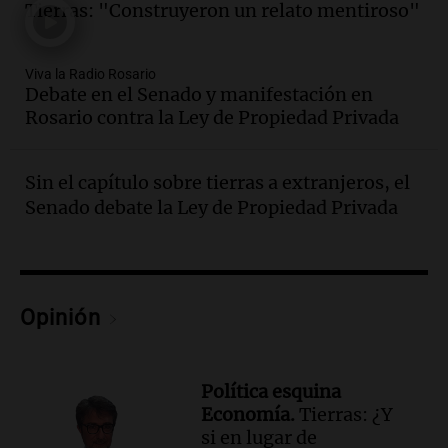
Episodios
Tierras: "Construyeron un relato mentiroso"
Audio.
El kirchnerismo no logra apoyo
para modificar proyecto de propiedad
Viva la Radio Rosario
privada en el Senado Nacional
Debate en el Senado y manifestación en
Panorama Federal
Rosario contra la Ley de Propiedad Privada
Episodios
Audio.
Estados Unidos advierte sobre
contrato entre cooperativa argentina y
Sin el capítulo sobre tierras a extranjeros, el
Huawei en Neuquén
Senado debate la Ley de Propiedad Privada
Panorama Federal
Episodios
Audio.
El vicegobernador de Salta resalta
la presencia de 70.000 bolivianos en la
Opinión
provincia y su integración
Panorama Federal
Episodios
Política esquina
Audio.
La amiga del Papa León XIV
Economía.
Tierras: ¿Y
recordó su paso por Perú: "Nos decía
si en lugar de
siempre: ''Difundan el milagro''"