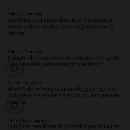
Audio.
Expertos advierten sobre posible
nevada en Mendoza este fin de semana
tras condiciones invernales
Política y Economía
Fito Páez y Lali marcharon en Bariloche y
Panorama Federal
Buenos Aires contra la extranjerización de
Episodios
tierras
Audio.
Padres presentes, pero
distraídos: ¿Qué pasa con un niño
cuando el padre mira mucho el teléfono?
Política y Economía
Educar entre todos
Industriales santafesinos cruzaron a Caputo:
Episodios
"No resuelve problemas productivos"
Audio.
Presentan el innovador Parque
Tecnológico en Villa María con dos
Amamos Argentina
edificios icónicos
El 80% de los empresarios del país esperan
Panorama Federal
una mejora económica en 2027, aunque con
Episodios
cautela
Audio.
Polémica en el fútbol argentino:
árbitros bajo la lupa tras fallos
controvertidos
Informados al regreso
Panorama Federal
Luis Juez cuestionó la polémica por la Ley de