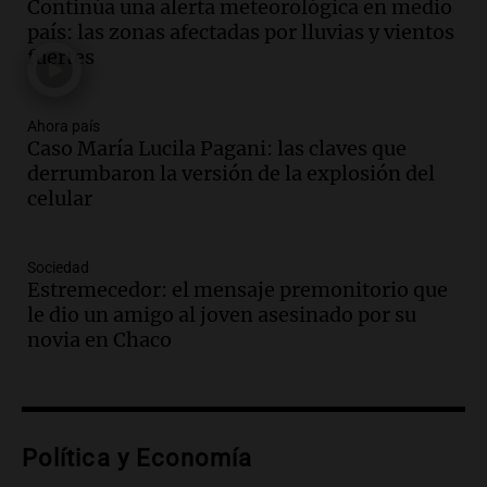
Continúa una alerta meteorológica en medio
relato mentiroso"
país: las zonas afectadas por lluvias y vientos
Informados al regreso
fuertes
Episodios
Audio.
La Boulaille se prepara para su
gran expo, con concurso de panificados
Ahora país
Caso María Lucila Pagani: las claves que
y actividades destacadas
derrumbaron la versión de la explosión del
Panorama Federal
celular
Episodios
Audio.
Detienen en Salta a abogado que
violó libertad condicional al ir al
Sociedad
Mundial de Atlanta
Estremecedor: el mensaje premonitorio que
Panorama Federal
le dio un amigo al joven asesinado por su
Episodios
novia en Chaco
Audio.
La UNC entregó más bicicletas a
estudiantes y proyecta duplicar el
programa de movilidad sustentable
Viva la Radio
Política y Economía
Episodios