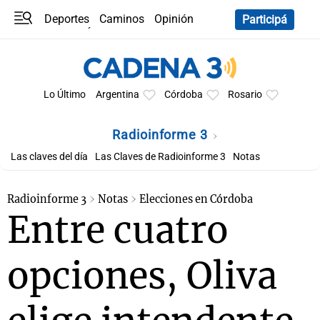
Deportes
Caminos
Opinión
Participá
Programas
Últimas coberturas
Últimas 24 h
En YouTube
Clima
Horóscopo
Lo Último
Argentina
Córdoba
Rosario
Radioinforme 3
Las claves del día
Las Claves de Radioinforme 3
Notas
Radioinforme 3
Notas
Elecciones en Córdoba
Entre cuatro
opciones, Oliva