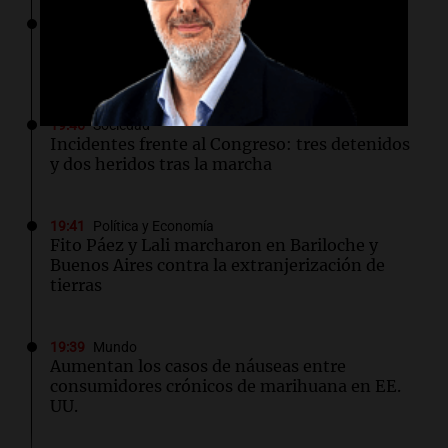
19:51
Sociedad
El Niño: el Senado santafesino aprobó por
unanimidad la emergencia hídrica
19:46
Sociedad
Incidentes frente al Congreso: tres detenidos
y dos heridos tras la marcha
19:41
Política y Economía
Fito Páez y Lali marcharon en Bariloche y
Buenos Aires contra la extranjerización de
tierras
19:39
Mundo
Aumentan los casos de náuseas entre
consumidores crónicos de marihuana en EE.
UU.