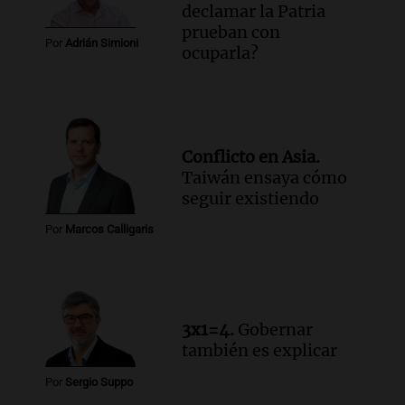
declamar la Patria
Viva la Radio
prueban con
Episodios
Por
Adrián Simioni
ocuparla?
Audio.
Santa Fe, segunda provincia con
más femicidios del país, según informe
de Casa del Encuentro
Panorama Federal
Episodios
Conflicto en Asia.
Audio.
Santa Fe reactivará 1.500
Taiwán ensaya cómo
viviendas paralizadas tras el cierre de
seguir existiendo
Procrear en la provincia
Por
Marcos Calligaris
Panorama Federal
Episodios
3x1=4.
Gobernar
también es explicar
Por
Sergio Suppo