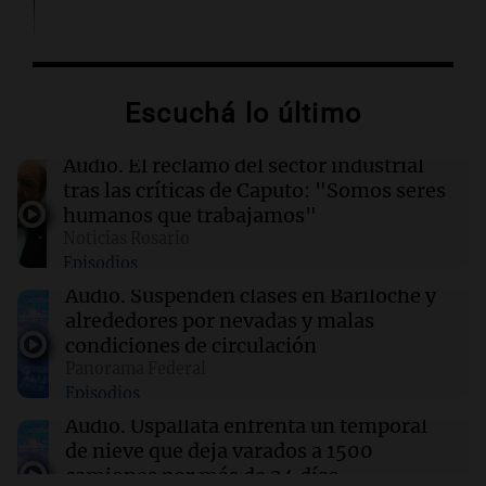
11:01
Terremoto en Venezuela
La misteriosa historia de la señora de uñas
bonitas que estremece a Venezuela
Escuchá lo último
10:53
Plataformas
Audio.
El reclamo del sector industrial
Moria Casán llega a Netflix con una serie que
tras las críticas de Caputo: "Somos seres
recorre cinco décadas
humanos que trabajamos"
Por
Susana Manzelli
Noticias Rosario
Episodios
10:51
Desayuno de Juntos
Audio.
Suspenden clases en Bariloche y
Se divorciaron y la Justicia ordenó que ella le
alrededores por nevadas y malas
pague una renta por vivir en la casa familiar
condiciones de circulación
Por
Agustina Vivanco
Panorama Federal
Episodios
Audio.
Uspallata enfrenta un temporal
10:50
Sociedad
Quién era la bombera que murió en el trágico
de nieve que deja varados a 1500
choque de la ruta 19
camiones por más de 24 días