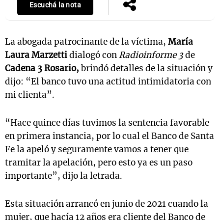
Escuchá la nota
La abogada patrocinante de la víctima,
María
Notas
s
Notas
Laura Marzetti
dialogó con
Radioinforme 3
de
La Sole en
Cadena 3 Rosario,
brindó detalles de la situación y
ial
Mundial 2026
Cadena 3
dijo: “El banco tuvo una actitud intimidatoria con
mi clienta”.
“Hace quince días tuvimos la sentencia favorable
en primera instancia, por lo cual el Banco de Santa
Fe la apeló y seguramente vamos a tener que
tramitar la apelación, pero esto ya es un paso
importante”, dijo la letrada.
Esta situación arrancó en junio de 2021 cuando la
mujer, que hacía 12 años era cliente del Banco de