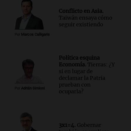
Noticias
Conflicto en Asia.
Episodios
Taiwán ensaya cómo
Audio.
La peregrinación de San
seguir existiendo
Cayetano en Argentina: fe, trabajo y
agradecimiento
Por
Marcos Calligaris
La Mesa de Café
Episodios
Audio.
Detuvieron al hijo de Fran
Política esquina
Riquelme tras un operativo con 10
Economía.
Tierras: ¿Y
allanamientos en Rosario
si en lugar de
Noticias Rosario
declamar la Patria
Episodios
prueban con
Por
Adrián Simioni
ocuparla?
3x1=4.
Gobernar