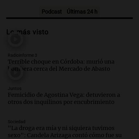
Noticias
Episodios
Podcast
Últimas 24 h
Audio.
Exigen justicia por Débora:
"Lamentablemente nadie va a
Lo más visto
devolvérnosla"
Siempre Juntos Rosario
Episodios
Radioinforme 3
Audio.
Se divorciaron y la Justicia
Terrible choque en Córdoba: murió una
ordenó que ella le pague una renta por
bombera cerca del Mercado de Abasto
vivir en la casa familiar
Desayuno de Juntos
Episodios
Juntos
Audio.
Una mujer fallece tras vuelco de
Femicidio de Agostina Vega: detuvieron a
vehículo en la Circunvalación Este-
otros dos inquilinos por encubrimiento
Oeste en Salta
Panorama Federal
Sociedad
Episodios
"La droga era mía y ni siquiera tuvimos
Audio.
Una mujer muere tras un vuelco
sexo": Candela Arizaga contó cómo fue su
en la Circunvalación Este-Oeste de