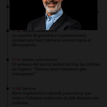
11:17
Boca Juniors
Alarma en Boca: el Milan tiene una oferta lista
para comprar a Leandro Paredes
11:15
Siempre Juntos Rosario
La marcha de gremios y organizaciones
sociales por San Cayetano avanza hacia el
Monumento
11:14
Siempre Juntos Rosario
El reclamo del sector industrial tras las críticas
de Caputo: "Somos seres humanos que
trabajamos"
11:04
Deportes
River implementa cláusula para evitar que
Salas y Subiabre enfrenten al club durante sus
cesiones