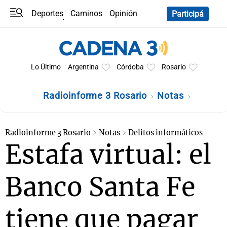
Deportes
Caminos
Opinión
Participá
Programas
Últimas coberturas
Últimas 24 h
En YouTube
Clima
Horóscopo
Lo Último
Argentina
Córdoba
Rosario
Radioinforme 3 Rosario
Notas
Radioinforme 3 Rosario
Notas
Delitos informáticos
Estafa virtual: el
Banco Santa Fe
tiene que pagar