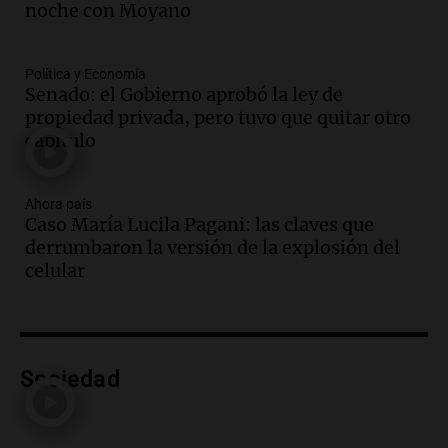
noche con Moyano
Salta
Panorama Federal
Episodios
Política y Economía
Senado: el Gobierno aprobó la ley de
Audio.
El Polo Obrero marcha en
propiedad privada, pero tuvo que quitar otro
Córdoba pidiendo trabajo genuino y
capítulo
mejoras en programas sociales
Panorama Federal
Episodios
Ahora país
Audio.
La marcha de gremios y
Caso María Lucila Pagani: las claves que
organizaciones sociales por San
derrumbaron la versión de la explosión del
Cayetano avanza hacia el Monumento
celular
Noticias Rosario
Episodios
Audio.
San Cayetano y Aumento de
Peajes: Noticias Destacadas de
Sociedad
Argentina en un Resumen Actual
Noticias
Episodios