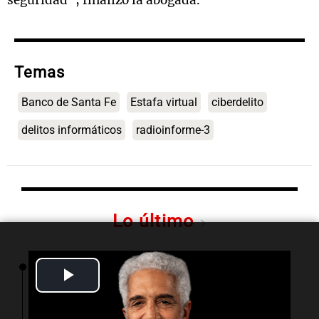
seguridad”, finalizó la abogada.
Temas
Banco de Santa Fe
Estafa virtual
ciberdelito
delitos informáticos
radioinforme-3
Lo último
11:17
Política y Economía
Play
La inflación en CABA se aceleró al 2,9% en
julio y acumula 19,4% en lo que va del año
Video