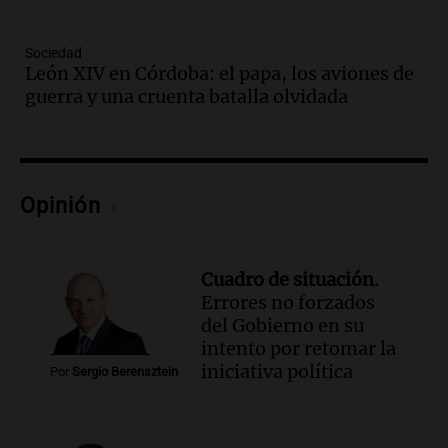
Episodios
Audio.
Aumento de precios en papa y
Sociedad
cebolla: hasta 300% en algunos casos,
León XIV en Córdoba: el papa, los aviones de
advierte Cofrutos
guerra y una cruenta batalla olvidada
Panorama Federal
Episodios
Audio.
Aumento de precios en papa y
cebolla alcanza hasta el 300% en el
Opinión
mercado de Cofrutos
Panorama Federal
Episodios
Cuadro de situación.
Audio.
Corte de luz en Córdoba: servicio
Errores no forzados
casi restablecido tras los fuertes vientos
del Gobierno en su
de 100 km/h
intento por retomar la
Noticias
iniciativa política
Episodios
Por
Sergio Berensztein
Audio.
Córdoba enfrenta los estragos del
fuerte viento: árboles y paredes caídas
en varios puntos