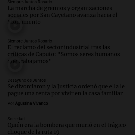
Audio.
Lewandowski contra el Gobierno:
Siempre Juntos Rosario
La marcha de gremios y organizaciones
"Es un proyecto de país que apunta a una
sociales por San Cayetano avanza hacia el
Argentina extractivista"
Monumento
Siempre Juntos Rosario
Episodios
Audio.
Kicillof critica la represión
Siempre Juntos Rosario
policial en el Congreso por la ley de
El reclamo del sector industrial tras las
propiedad privada
críticas de Caputo: "Somos seres humanos
Panorama Federal
que trabajamos"
Episodios
Audio.
Comienza Expo La Bulaye 2026:
Desayuno de Juntos
Un atractivo para la ruralidad y el
Se divorciaron y la Justicia ordenó que ella le
público en general
pague una renta por vivir en la casa familiar
Noticias
Episodios
Por
Agustina Vivanco
Audio.
Femicidio de Agostina Vega en
Córdoba: detuvieron a otros dos
Sociedad
inquilinos por encubrimiento
Quién era la bombera que murió en el trágico
choque de la ruta 19
Juntos