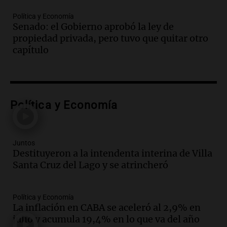
Córdoba
Política y Economía
Panorama Federal
Senado: el Gobierno aprobó la ley de
Episodios
propiedad privada, pero tuvo que quitar otro
Audio.
"Tiene que haber una
capítulo
reglamentación": el reclamo del Kennel
Club por los criaderos de perros
Noticias Rosario
Episodios
Audio.
Trump acusa a México de
Política y Economía
perjudicar la economía estadounidense
y defiende sus aranceles
Panorama Federal
Juntos
Episodios
Destituyeron a la intendenta interina de Villa
Santa Cruz del Lago y se atrincheró
Audio.
México y Perú reanudan
relaciones diplomáticas tras nueve
meses de ruptura por asilo político
Política y Economía
Panorama Federal
La inflación en CABA se aceleró al 2,9% en
Episodios
julio y acumula 19,4% en lo que va del año
Audio.
Kicillof critica represión en