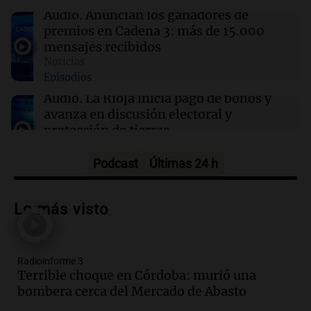
agosto.
Audio.
Anuncian los ganadores de
premios en Cadena 3: más de 15.000
mensajes recibidos
12:11
Clima
Noticias
Clima en Rosario: cómo seguirá el tiempo este
Episodios
viernes 7 de agosto
Audio.
La Rioja inicia pago de bonos y
avanza en discusión electoral y
protección de tierras
Panorama Federal
Episodios
Podcast
Últimas 24 h
Audio.
Los Tekis presentaron
"Cordillera y Mar" y llenaron de
Lo más visto
carnaval el estudio de Cadena 3
Juntos
Episodios
Radioinforme 3
Audio.
La Expo La Bulaye 2026
Terrible choque en Córdoba: murió una
comienza con sorpresas y grandes
bombera cerca del Mercado de Abasto
premios para los visitantes