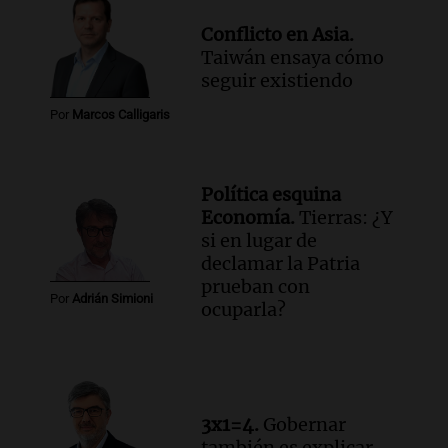
Desayuno de Juntos
Conflicto en Asia.
Episodios
Taiwán ensaya cómo
seguir existiendo
Por
Marcos Calligaris
Política esquina
Economía.
Tierras: ¿Y
si en lugar de
declamar la Patria
prueban con
Por
Adrián Simioni
ocuparla?
3x1=4.
Gobernar
también es explicar