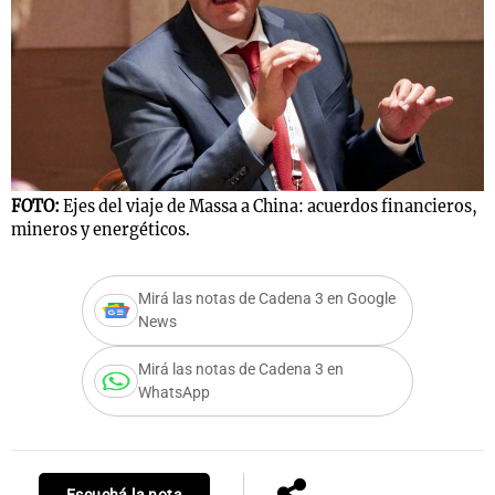
Notas
s
Notas
La Sole en
ial
Mundial 2026
Cadena 3
FOTO:
Ejes del viaje de Massa a China: acuerdos financieros,
mineros y energéticos.
Mirá las notas de Cadena 3 en Google
News
Mirá las notas de Cadena 3 en
WhatsApp