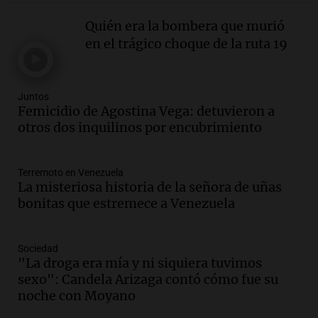
Noticias
Episodios
Quién era la bombera que murió
Audio.
Córdoba: destituyeron a la
en el trágico choque de la ruta 19
intendenta interina de Villa Santa Cruz
del Lago y se atrincheró
Juntos
Juntos
Episodios
Femicidio de Agostina Vega: detuvieron a
Audio.
Clases de tango y milonga en la
otros dos inquilinos por encubrimiento
Confitería El Oriental: una propuesta
cultural imperdible
Noticias
Terremoto en Venezuela
La misteriosa historia de la señora de uñas
Episodios
bonitas que estremece a Venezuela
Audio.
Más de la mitad de la población
reza en la intimidad, según un informe
de la UBA
Sociedad
El dato confiable
"La droga era mía y ni siquiera tuvimos
Episodios
sexo": Candela Arizaga contó cómo fue su
Audio.
Cientos de fieles celebran a San
noche con Moyano
Cayetano pidiendo trabajo y salud en