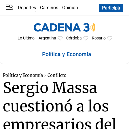
Deportes
Caminos
Opinión
Participá
Programas
Últimas coberturas
Últimas 24 h
En YouTube
Clima
Horóscopo
Lo Último
Argentina
Córdoba
Rosario
Política y Economía
Política y Economía
Conflicto
Sergio Massa
cuestionó a los
empresarios del