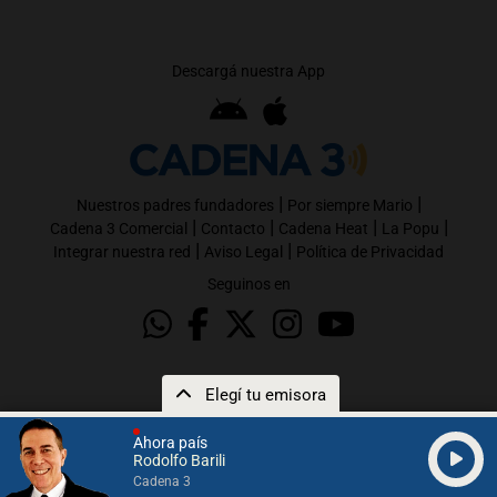
Descargá nuestra App
|
|
Nuestros padres fundadores
Por siempre Mario
|
|
|
|
Cadena 3 Comercial
Contacto
Cadena Heat
La Popu
|
|
Integrar nuestra red
Aviso Legal
Política de Privacidad
Seguinos en
Elegí tu emisora
Ahora país
Rodolfo Barili
Cadena 3