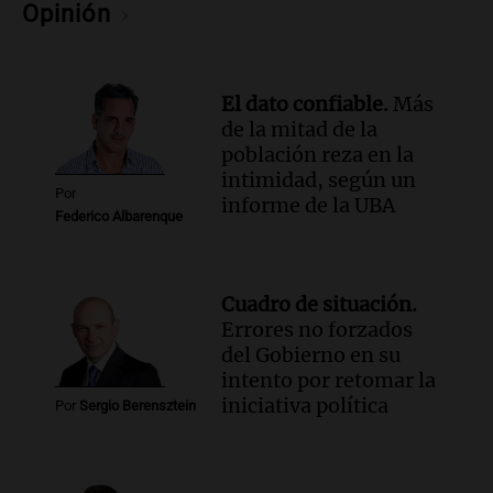
Episodios
Opinión
Audio.
Suspenden clases en Bariloche y
alrededores por nevadas y malas
condiciones de circulación
El dato confiable.
Más
Panorama Federal
de la mitad de la
Episodios
población reza en la
Audio.
Uspallata enfrenta un temporal
intimidad, según un
de nieve que deja varados a 1500
Por
informe de la UBA
camiones por más de 24 días
Federico Albarenque
Noticias
Episodios
Audio.
Exigen justicia por Débora:
Cuadro de situación.
"Lamentablemente nadie va a
Errores no forzados
devolvérnosla"
del Gobierno en su
Siempre Juntos Rosario
intento por retomar la
Episodios
iniciativa política
Por
Sergio Berensztein
Audio.
Se divorciaron y la Justicia
ordenó que ella le pague una renta por
vivir en la casa familiar