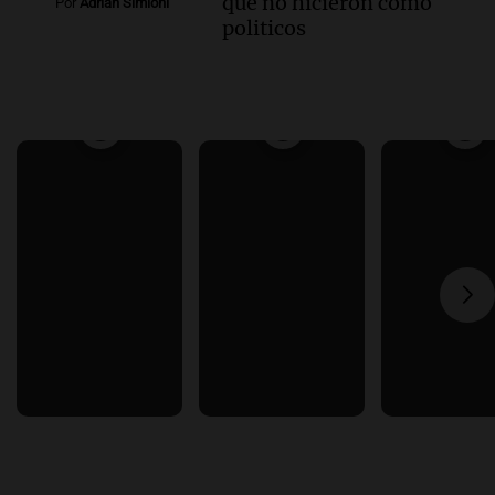
que no hicieron como
Por
Adrián Simioni
politicos