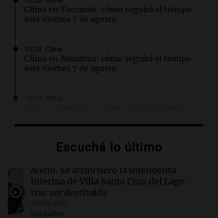
12:28
Clima
Clima en Tucumán: cómo seguirá el tiempo
este viernes 7 de agosto
12:22
Clima
Clima en Mendoza: cómo seguirá el tiempo
este viernes 7 de agosto
12:17
Clima
Clima en Santa Fe: cómo seguirá el tiempo
este viernes 7 de agosto
Escuchá lo último
12:13
Juntos
Destituyeron a la intendenta interina de Villa
Santa Cruz del Lago y se atrincheró
Audio.
Se atrincheró la intendenta
interina de Villa Santa Cruz del Lago
tras ser destituida
12:13
Sociedad
Ahora país
Quiniela la primera de la mañana: conocé los
Episodios
números ganadores de hoy viernes 7 de