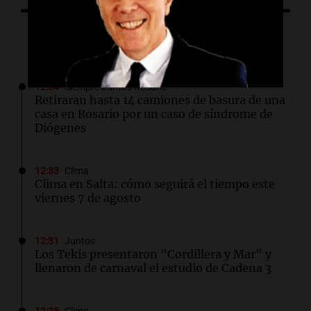
Lo último
12:34
Siempre Juntos Rosario
Retiraran hasta 14 camiones de basura de una
casa en Rosario por un caso de síndrome de
Diógenes
12:33
Clima
Clima en Salta: cómo seguirá el tiempo este
viernes 7 de agosto
12:31
Juntos
Los Tekis presentaron "Cordillera y Mar" y
llenaron de carnaval el estudio de Cadena 3