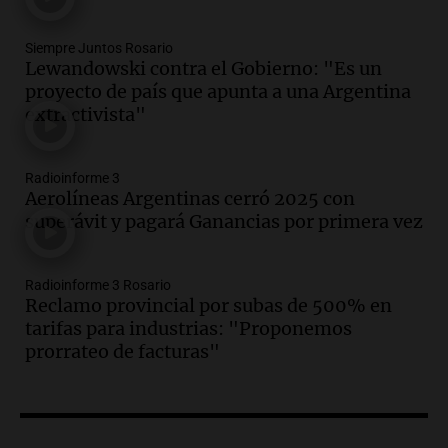
marcha y otras noticias nacionales de
este miércoles
Siempre Juntos Rosario
Noticias
Lewandowski contra el Gobierno: "Es un
Episodios
proyecto de país que apunta a una Argentina
extractivista"
Audio.
Donald Trump acusa a México de
perjudicar a Estados Unidos en medio de
tensiones y críticas
Radioinforme 3
Panorama Federal
Aerolíneas Argentinas cerró 2025 con
Episodios
superávit y pagará Ganancias por primera vez
Audio.
Oncativo presenta su 52ª Fiesta
Nacional del Salame con la novedad de la
variedad “ultra premium”
Radioinforme 3 Rosario
Reclamo provincial por subas de 500% en
Juntos
tarifas para industrias: "Proponemos
Episodios
prorrateo de facturas"
Audio.
El reclamo del sector industrial
tras las críticas de Caputo: "Somos seres
humanos que trabajamos"
Noticias Rosario