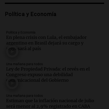
Episodios
Audio.
Voluntarios limpiaron 9.000
Política y Economía
metros del río Suquía y retiraron hasta
800 kilos de basura por jornada
Una mañana para todos
Episodios
Política y Economía
En plena crisis con Lula, el embajador
Audio.
La historia de la servilleta que
argentino en Brasil dejará su cargo y
firmó Jorge Messi para el primer
regresará al país
contrato de Leo con Barcelona
Una mañana para todos
Episodios
Una mañana para todos
Ley de Propiedad Privada: el revés en el
Audio.
Joan Gaspart: "Sin Jorge, no sé si
Congreso expuso una debilidad
Messi hubiera llegado adonde llegó"
comunicacional del Gobierno
Una mañana para todos
Episodios
Una mañana para todos
Audio.
El orgullo y el sueño argentino de
Estiman que la inflación nacional de julio
Jorge Messi en una entrevista con Rony
será menor al 2,9% registrado en CABA
Vargas en 2007