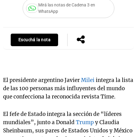
Mirá las notas de Cadena 3 en
WhatsApp
Notas
s
Notas
La Sole en
Escuchá la nota
ial
Mundial 2026
Cadena 3
El presidente argentino Javier
Milei
integra la lista
de las 100 personas más influyentes del mundo
que confecciona la reconocida revista Time.
El fefe de Estado integra la sección de “líderes
mundiales”, junto a Donald
Trump
y Claudia
Sheinbaum, sus pares de Estados Unidos y México