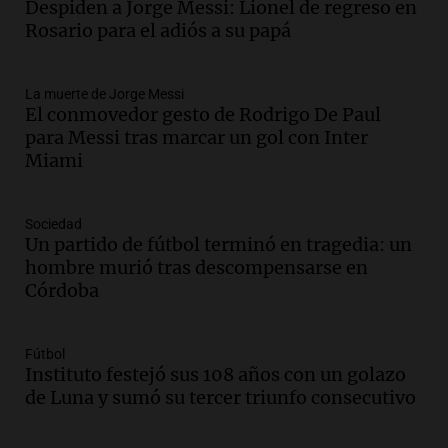
Audio.
Messi llegará esta noche a
Despiden a Jorge Messi: Lionel de regreso en
Rosario para acompañar a su familia
Rosario para el adiós a su papá
tras la muerte de su papá
Una mañana para todos
La muerte de Jorge Messi
Episodios
El conmovedor gesto de Rodrigo De Paul
Audio.
Ley de Propiedad Privada: el revés
para Messi tras marcar un gol con Inter
en el Congreso expuso una debilidad
Miami
comunicacional del Gobierno
Una mañana para todos
Episodios
Sociedad
Un partido de fútbol terminó en tragedia: un
Audio.
Casabindo se prepara para una
hombre murió tras descompensarse en
celebración única: 30.000 turistas y el
Córdoba
tradicional Toreo de la Vincha
Una mañana para todos
Episodios
Fútbol
Audio.
Borges, abogada de Pourrain:
Instituto festejó sus 108 años con un golazo
"Tres hombres se lo llevaron para
de Luna y sumó su tercer triunfo consecutivo
hacerle preguntas y nunca regresó"
Una mañana para todos