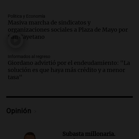
Una mañana para todos
Episodios
Política y Economía
Audio.
El abuelo de Agostina Vega, tras
Masiva marcha de sindicatos y
las nuevas detenciones: "En esa casa
organizaciones sociales a Plaza de Mayo por
todos tenían algo que ver"
San Cayetano
Una mañana para todos
Episodios
Informados al regreso
Audio.
Una nutricionista derribó el mito
Giordano advirtió por el endeudamiento: "La
del desayuno ideal: qué alimentos
solución es que haya más crédito y a menor
conviene priorizar
tasa"
Una mañana para todos
Episodios
Audio.
Murió Jorge Messi
Opinión
Una mañana para todos
Episodios
Audio.
Mateo, a los 25 años, lucha
Subasta millonaria.