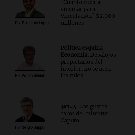
contra el tiempo: necesita un trasplante
¿Cuánto cuesta
para poder seguir viviend
vincular para
Una mañana para todos
Vinculación? $2.000
Episodios
millones
Por
Guillermo López
Audio.
Estiman que la inflación nacional
de julio será menor al 2,9% registrado
en CABA
Política esquina
Una mañana para todos
Economía.
Desalojos:
Episodios
propietarios del
Audio.
Altas Cumbres: rescataron a una
interior, no se aten
cabra que llevaba ocho días atrapada en
los rulos
Por
Adrián Simioni
un precipicio
Una mañana para todos
Episodios
Audio.
Chile planteó mejorar la
3x1=4.
Los gustos
conectividad fronteriza, aérea y digital
caros del ministro
con Jujuy
Caputo
Panorama Federal
Por
Sergio Suppo
Episodios