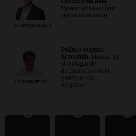
Conflicto en Asia.
Taiwán ensaya cómo
seguir existiendo
Por
Marcos Calligaris
Política esquina
Economía.
Tierras: ¿Y
si en lugar de
declamar la Patria
prueban con
Por
Adrián Simioni
ocuparla?