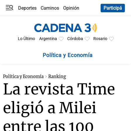
Deportes
Caminos
Opinión
Participá
Programas
Últimas coberturas
Últimas 24 h
En YouTube
Clima
Horóscopo
Lo Último
Argentina
Córdoba
Rosario
Política y Economía
Política y Economía
Ranking
La revista Time
eligió a Milei
entre las 100