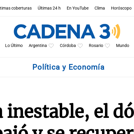
ltimas coberturas
Últimas 24 h
En YouTube
Clima
Horóscopo
Lo Último
Argentina
Córdoba
Rosario
Mundo
Política y Economía
inestable, el dó
bajó y se recupe