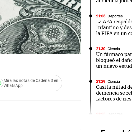
audiencia judici
21:35
Deportes
La AFA respald
Infantino y des
la FIFA en un c
Notas
Notas
No
21:30
Ciencia
e en Cadena 3
El huracán de Arequito
Cadena 3 en
Un fármaco par
bloqueó el dañ
un nuevo estud
Mirá las notas de Cadena 3 en
21:29
Ciencia
WhatsApp
Casi la mitad d
demencia se re
factores de rie
Audio.
21:25
Deportes
Estudiantes de 
Medic
inhibición y bu
Joaquín Correa