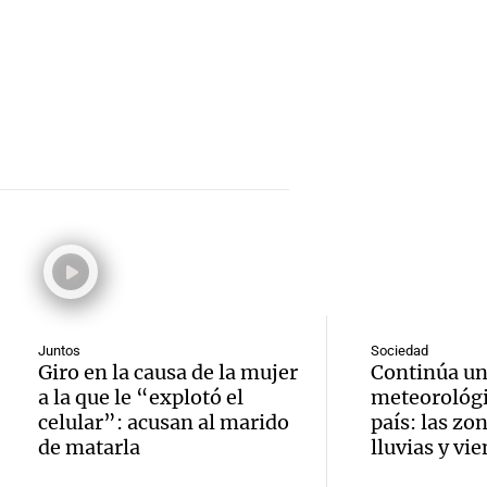
del paí
tras fu
Losada
que la
viento
que el
econo
Panorama F
oficia
Episodios
Audio.
mejora
expliq
en el 
próxi
mejor"
protes
Amamos Arg
Audio.
la ley 
Episodios
Rosari
Manife
propi
la ley 
en Ros
privad
Juntos
Sociedad
Propi
Giro en la causa de la mujer
Continúa un
Audio.
contra 
Informados 
a la que le “explotó el
meteorológi
Privad
Episodios
Juez c
celular”: acusan al marido
país: las zo
Propi
de matarla
lluvias y vi
Viva la Radi
la pol
Privad
Episodios