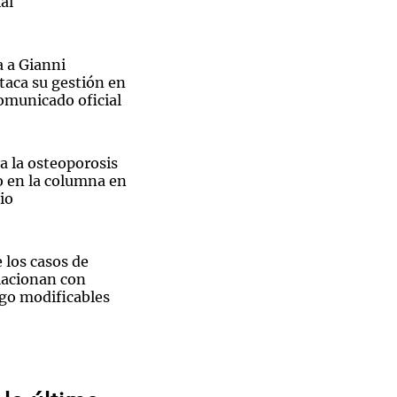
al
a a Gianni
taca su gestión en
omunicado oficial
Notas
tas
Notas
Venezuela de
 Groenlandia
Comprometidos
Madur
a la osteoporosis
o en la columna en
io
e los casos de
lacionan con
sgo modificables
La Plata levanta
ina
sca el regreso de