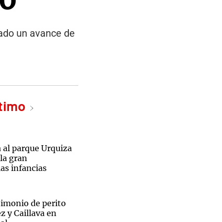
lado un avance de
ltimo
 al parque Urquiza
la gran
las infancias
timonio de perito
z y Caillava en