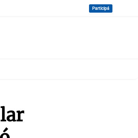
Participá
lar
ró