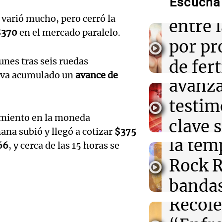
Escuchá 
reprod
varió mucho, pero cerró la
Audio.
entre 
21:22
Mundo
$370
en el mercado paralelo.
Noventa mil p
contra
por p
deslumbran en 
durante el Duc
Gonzá
unes tras seis ruedas
de fert
lleva acumulado un
avance de
Audio.
avanz
21:17
Mundo
la ost
China y Estado
conflicto en Ar
teatro
testim
de mil
de Milei entre 
imiento en la moneda
la bie
clave 
Amamos Arg
na subió y llegó a cotizar
$375
Episodios
21:14
Panorama Fed
Audio.
la tem
accide
Violencia de gé
66
, y cerca de las 15 horas se
segunda provin
Marott
Rock R
Villa 
femicidios
cordob
bandas
Panorama F
Audio.
Episodios
Recole
todos 
Blanca