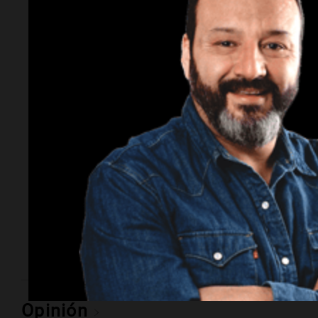
Política y Economía
Incidentes frente al
Congreso: 10
detenidos y dos
heridos tras la
marcha
La tensión escaló durante la protesta contra la Ley de
Inviolabilidad de la Propiedad Privada. Hubo
enfrentamientos con las fuerzas de seguridad, uso de
gases y camiones hidrantes.
Opinión