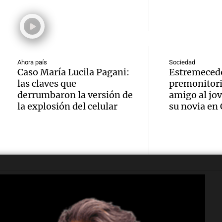
Audio.
por la
debati
Boulail
Tierra
Senad
prepar
"Cons
Viva la Radi
Episodios
Ahora país
Sociedad
Audio.
su gra
un rel
Caso María Lucila Pagani:
Estremecedo
las claves que
premonitori
Detien
con co
menti
derrumbaron la versión de
amigo al jo
la explosión del celular
su novia en
Salta a
de pan
Informados 
Audio.
Episodios
aboga
y acti
entre
violó l
destac
bicicle
Audio.
condic
Panorama F
estudi
Episodios
Expert
ir al 
proyec
advier
de Atl