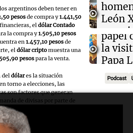
para 1
homen
Episodios
 los argentinos deben tener en
Audio.
perso
León X
2,50 pesos
de compra y
1.441,50
jugará
Noticias
financieras, el
dólar Contado
una pi
Episodios
Audio.
ra la compra y
1.505,10 pesos
papel 
esculp
uentra en
1.457,10 pesos
de
impon
la visi
rte, el
dólar cripto
muestra una
su ros
Estudi
Papa L
.505,90 pesos
para la venta.
Audio.
Radioinfor
con go
a Arge
Episodios
Junior
n del
dólar
es la situación
Podcast
Azcáci
Panorama F
en torno a elecciones, las
obtien
Episodios
cas son factores que generan
un sól
vital v
manda de divisas por parte de
desem
estabilidad también contribuye a
Audio.
ante
equip
papal 
Estudi
Noticias