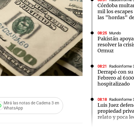
Córdoba multar
mil los escapes
las "hordas" d
08:25
Mundo
Pakistán apoya 
resolver la cris
Ormuz
08:21
Radioinforme 
Derrapó con su
Febrero al 610
hospitalizado
08:18
Radioinforme 
Mirá las notas de Cadena 3 en
Luis Juez defend
WhatsApp
propiedad pri
relato y poca l
Audio.
08:17
Sociedad