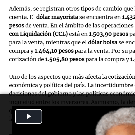
Además, se registran otros tipos de cambio que
cuenta. El
dólar mayorista
se encuentra en
1.43
pesos
de venta. En el ámbito de las operaciones 
con Liquidación (CCL)
está en
1.503,90 pesos
pa
para la venta, mientras que el
dólar bolsa
se enc
compra y
1.464,10 pesos
para la venta. Por su pa
cotización de
1.505,80 pesos
para la compra y
1
Uno de los aspectos que más afecta la cotizació
económica y política del país. La incertidumbre 
decisiones del gobierno y las políticas económi
inquietud entre los inversores. Asimismo, la de
quienes buscan proteger sus ahorros ante la in
Play
la suba del tipo de cambio paralelo.
Video