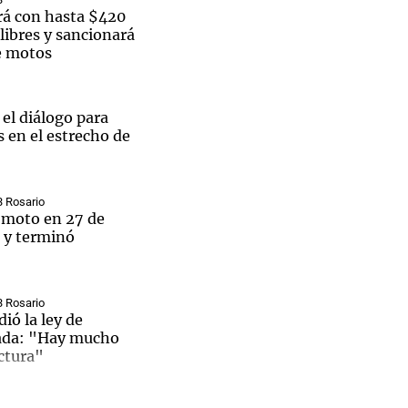
á con hasta $420
 libres y sancionará
e motos
el diálogo para
is en el estrecho de
3 Rosario
 moto en 27 de
0 y terminó
3 Rosario
ió la ley de
vada: "Hay mucho
ectura"