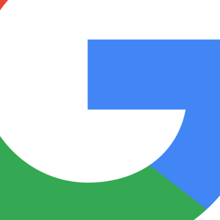
Notas
Notas
No
e en Cadena 3
El huracán de Arequito
Cadena 3 en