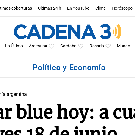
ltimas coberturas
Últimas 24 h
En YouTube
Clima
Horóscopo
Lo Último
Argentina
Córdoba
Rosario
Mundo
Política y Economía
mía argentina
ar blue hoy: a c
ves 18 de junio