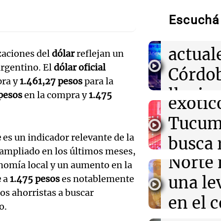
Estremecedor: 
Condi
premonitorio q
Audio.
Escuchá 
al joven asesin
climát
Chaco
Exposi
actual
izaciones del
dólar
reflejan un
solida
07:59
Sociedad
rgentino. El
dólar oficial
Córdo
A 13 años de la
vehícu
pra y
1.461,27 pesos
para la
2141: el recuer
lluvias
que marcó a Ro
pesos
en la compra y
1.475
Audio.
exótic
fuerte
índice
07:57
Tucu
Sociedad
Día del Veteri
Noticias
a quienes cuida
e
es un indicador relevante de la
del M
busca 
Episodios
Audio.
en Argentina
 ampliado en los últimos meses,
Norte 
donac
onomía local y un aumento en la
pizzer
07:53
Sociedad
una le
e
a
1.475 pesos
es notablemente
para
Una niñera arg
antigu
mes de detenci
 los ahorristas a buscar
en el 
meren
visa vencida
o.
Córdo
Noticias