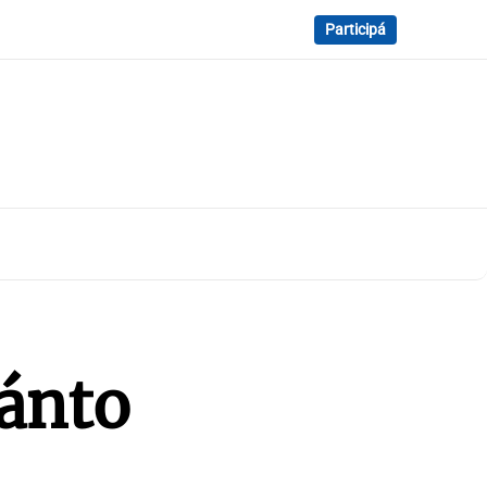
Participá
uánto