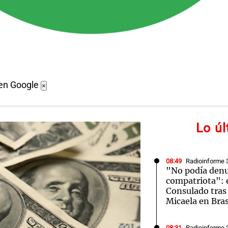
 en Google
×
Lo ú
08:49
Radioinforme 
"No podía denu
compatriota": e
Consulado tras
Micaela en Bras
08:31
Radioinforme 