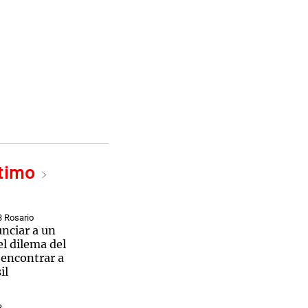
ltimo
3 Rosario
nciar a un
l dilema del
 encontrar a
il
3