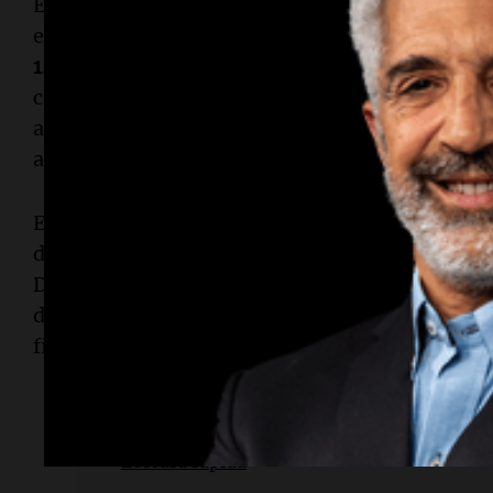
Es importante mencionar que el uso de tarjetas
en la demanda de dólares. La cotización del
dóla
1.832,96 pesos
para la compra y
1.899,65 pesos
considerablemente más alto que el del
dólar ofi
aplica a las compras realizadas con tarjetas de cr
afecta a aquellos que planean viajar o realizar c
En resumen, el panorama cambiario en Argentin
diversidad de cotizaciones que reflejan la ince
Desde el
dólar oficial
hasta el
dólar blue
y otras
deben estar informados sobre los diferentes va
financieras adecuadas en un contexto que cont
Lectura rápida