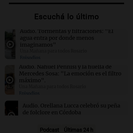
Escuchá lo último
00:26
Clima
Clima en Tucumán: cómo estará el tiempo
este domingo 9 de agosto
Audio.
Tormentas y filtraciones: "El
agua entra por donde menos
imaginamos"
00:21
Clima
Una Mañana para todos Rosario
Clima en Mendoza: cómo estará el tiempo
Episodios
este domingo 9 de agosto
Audio.
Nahuel Pennisi y la huella de
Mercedes Sosa: "La emoción es el filtro
00:16
Clima
máximo".
Clima en Santa Fe: cómo estará el tiempo este
Una Mañana para todos Rosario
domingo 9 de agosto
Episodios
Audio.
Orellana Lucca celebró su peña
de folclore en Córdoba
Tarde y Media
Episodios
Podcast
Últimas 24 h