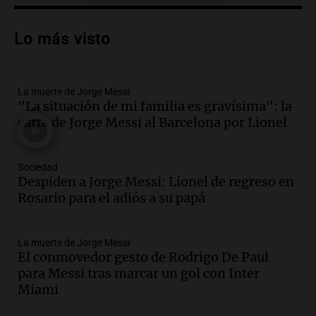
Audio.
Trágico accidente en Mendoza:
un muerto y varios heridos tras caída de
Lo más visto
vehículos desde un puente
Panorama Federal
Episodios
La muerte de Jorge Messi
Audio.
Tragedia en Mendoza: un muerto
"La situación de mi familia es gravísima": la
y cinco heridos tras caer dos autos desde
carta de Jorge Messi al Barcelona por Lionel
un puente
Una mañana para todos
Episodios
Sociedad
Audio.
Messi llegará esta noche a
Despiden a Jorge Messi: Lionel de regreso en
Rosario para acompañar a su familia
Rosario para el adiós a su papá
tras la muerte de su papá
Una mañana para todos
La muerte de Jorge Messi
Episodios
El conmovedor gesto de Rodrigo De Paul
Audio.
Ley de Propiedad Privada: el revés
para Messi tras marcar un gol con Inter
en el Congreso expuso una debilidad
Miami
comunicacional del Gobierno
Una mañana para todos