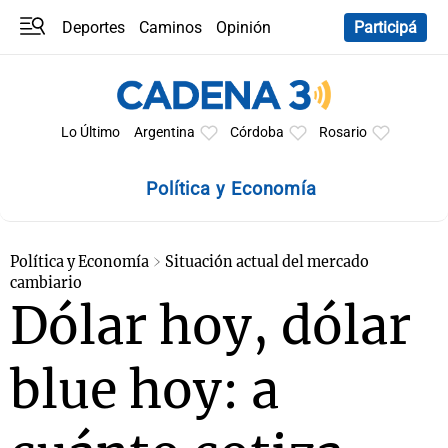
Deportes
Caminos
Opinión
Participá
Programas
Últimas coberturas
Últimas 24 h
En YouTube
Clima
Horóscopo
Lo Último
Argentina
Córdoba
Rosario
Política y Economía
Política y Economía
Situación actual del mercado
cambiario
Dólar hoy, dólar
blue hoy: a