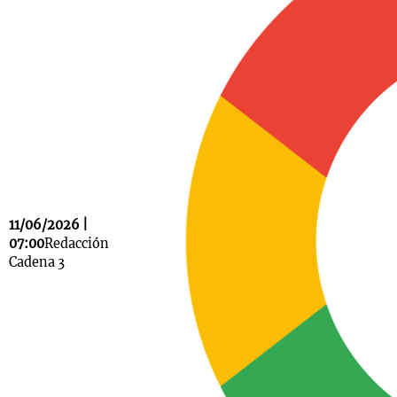
Notas
s
Notas
La Sole en
ial
Mundial 2026
Cadena 3
11/06/2026 |
07:00
Redacción
Cadena 3