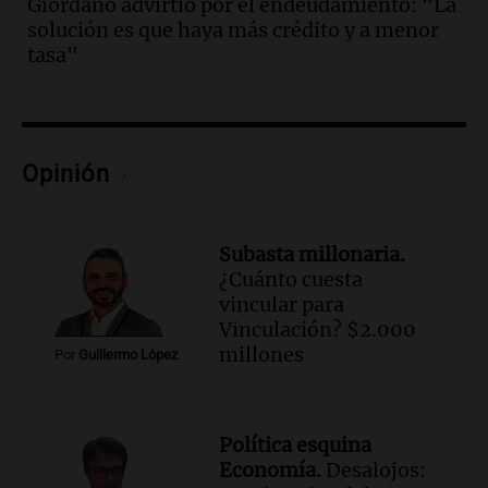
Giordano advirtió por el endeudamiento: "La
del desayuno ideal: qué alimentos
solución es que haya más crédito y a menor
conviene priorizar
tasa"
Una mañana para todos
Episodios
Audio.
Murió Jorge Messi
Opinión
Una mañana para todos
Episodios
Audio.
Mateo, a los 25 años, lucha
Subasta millonaria.
contra el tiempo: necesita un trasplante
¿Cuánto cuesta
para poder seguir viviend
vincular para
Una mañana para todos
Vinculación? $2.000
Episodios
millones
Por
Guillermo López
Audio.
Estiman que la inflación nacional
de julio será menor al 2,9% registrado
en CABA
Política esquina
Una mañana para todos
Economía.
Desalojos:
Episodios