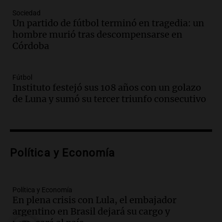
Episodios
Sociedad
Un partido de fútbol terminó en tragedia: un
Audio.
Casabindo se prepara para una
hombre murió tras descompensarse en
celebración única: 30.000 turistas y el
Córdoba
tradicional Toreo de la Vincha
Una mañana para todos
Episodios
Fútbol
Audio.
Borges, abogada de Pourrain:
Instituto festejó sus 108 años con un golazo
"Tres hombres se lo llevaron para
de Luna y sumó su tercer triunfo consecutivo
hacerle preguntas y nunca regresó"
Una mañana para todos
Episodios
Audio.
Voluntarios limpiaron 9.000
Política y Economía
metros del río Suquía y retiraron hasta
800 kilos de basura por jornada
Una mañana para todos
Episodios
Política y Economía
En plena crisis con Lula, el embajador
Audio.
La historia de la servilleta que
argentino en Brasil dejará su cargo y
firmó Jorge Messi para el primer