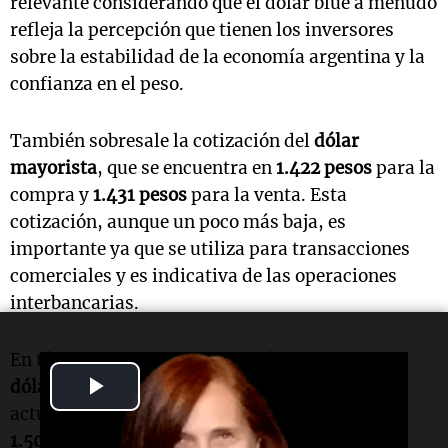
relevante considerando que el dólar blue a menudo
refleja la percepción que tienen los inversores
sobre la estabilidad de la economía argentina y la
confianza en el peso.
También sobresale la cotización del
dólar
mayorista
, que se encuentra en
1.422 pesos
para la
compra y
1.431 pesos
para la venta. Esta
cotización, aunque un poco más baja, es
importante ya que se utiliza para transacciones
comerciales y es indicativa de las operaciones
interbancarias.
En términos de operaciones más complejas, el
Play
dólar contado con liquidación (CCL)
cotiza
actualmente a
1.508,6 pesos
para la compra y
Video
1.509,7 pesos
para la venta, mientras que la