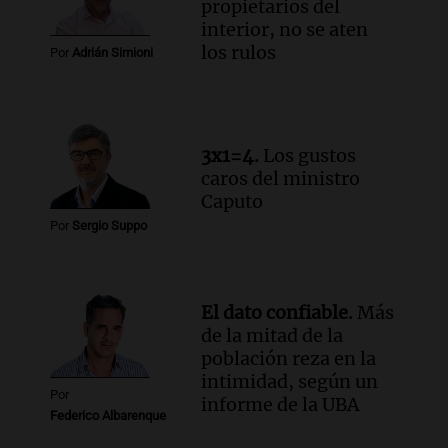
propietarios del
Audio.
Altas Cumbres: rescataron a una
interior, no se aten
cabra que llevaba ocho días atrapada en
los rulos
Por
Adrián Simioni
un precipicio
Una mañana para todos
Episodios
Audio.
Chile planteó mejorar la
3x1=4.
Los gustos
conectividad fronteriza, aérea y digital
caros del ministro
con Jujuy
Caputo
Panorama Federal
Por
Sergio Suppo
Episodios
El dato confiable.
Más
de la mitad de la
población reza en la
intimidad, según un
Por
informe de la UBA
Federico Albarenque