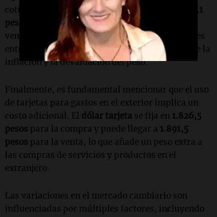
cotización del
dólar cripto
se encuentra a
1.500,1
pesos
para la compra y
1.500,9 pesos
para la
venta. Estas alternativas se han vuelto populares
entre los inversores que buscan resguardarse de la
inflación y la devaluación del peso.
Finalmente, es fundamental mencionar que el uso
de tarjetas para gastos en el exterior implica un
costo adicional. El
dólar tarjeta
se fija en
1.826,5
pesos
para la compra y puede llegar a
1.891,5
pesos
para la venta, lo que añade un peso extra a
las compras de servicios y productos en el
extranjero.
Las variaciones en el mercado cambiario son
influenciadas por múltiples factores, incluyendo