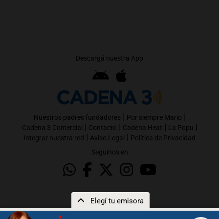
Descargá nuestra App
|
|
Nuestros padres fundadores
Por siempre Mario
|
|
|
|
Cadena 3 Comercial
Contacto
Cadena Heat
La Popu
|
|
Integrar nuestra red
Aviso Legal
Política de Privacidad
Seguinos en
Elegí tu emisora