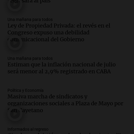
regresará al país
contrato de Leo con Barcelona
Una mañana para todos
Episodios
Una mañana para todos
Ley de Propiedad Privada: el revés en el
Audio.
Joan Gaspart: "Sin Jorge, no sé si
Congreso expuso una debilidad
Messi hubiera llegado adonde llegó"
comunicacional del Gobierno
Una mañana para todos
Episodios
Una mañana para todos
Audio.
El orgullo y el sueño argentino de
Estiman que la inflación nacional de julio
Jorge Messi en una entrevista con Rony
será menor al 2,9% registrado en CABA
Vargas en 2007
Una mañana para todos
Episodios
Política y Economía
Audio.
El abuelo de Agostina Vega, tras
Masiva marcha de sindicatos y
las nuevas detenciones: "En esa casa
organizaciones sociales a Plaza de Mayo por
todos tenían algo que ver"
San Cayetano
Una mañana para todos
Episodios
Informados al regreso
Audio.
Una nutricionista derribó el mito