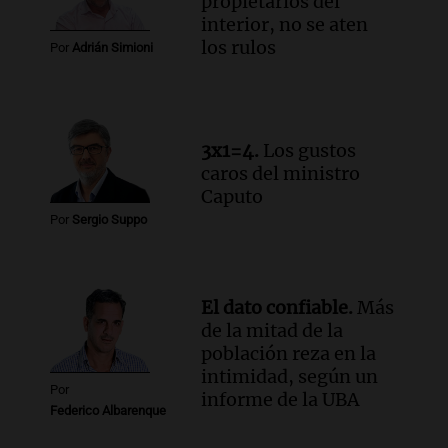
propietarios del
Cayetano pidiendo trabajo y salud en
interior, no se aten
Córdoba
los rulos
Panorama Federal
Por
Adrián Simioni
Episodios
Audio.
"Tiene que haber una
reglamentación": el reclamo del Kennel
Club por los criaderos de perros
3x1=4.
Los gustos
Noticias Rosario
caros del ministro
Episodios
Caputo
Audio.
Trump acusa a México de
Por
Sergio Suppo
perjudicar la economía estadounidense
y defiende sus aranceles
Panorama Federal
El dato confiable.
Más
Episodios
de la mitad de la
población reza en la
intimidad, según un
Por
informe de la UBA
Federico Albarenque