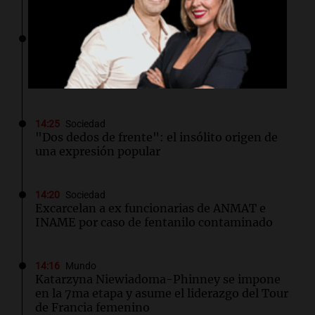
14:35
Mundo
Acuerdo de defensa entre Arabia Saudí,
Turquía y Pakistán fortalece la cooperación
regional
14:25
Sociedad
"Dos dedos de frente": el insólito origen de
una expresión popular
14:20
Sociedad
Excarcelan a ex funcionarias de ANMAT e
INAME por caso de fentanilo contaminado
14:16
Mundo
Katarzyna Niewiadoma-Phinney se impone
en la 7ma etapa y asume el liderazgo del Tour
de Francia femenino