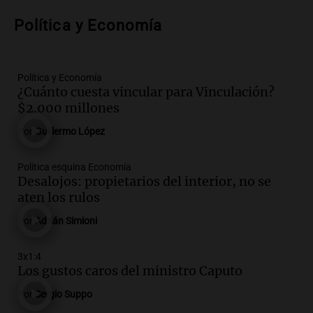
Episodios
Audio.
Anuncian los ganadores de
Política y Economía
premios en Cadena 3: más de 15.000
mensajes recibidos
Noticias
Política y Economía
Episodios
¿Cuánto cuesta vincular para Vinculación?
$2.000 millones
Audio.
La Rioja inicia pago de bonos y
avanza en discusión electoral y
Por
Guillermo López
protección de tierras
Panorama Federal
Política esquina Economía
Episodios
Desalojos: propietarios del interior, no se
Audio.
Los Tekis presentaron
aten los rulos
"Cordillera y Mar" y llenaron de
Por
Adrián Simioni
carnaval el estudio de Cadena 3
Juntos
Episodios
3x1:4
Los gustos caros del ministro Caputo
Audio.
La Expo La Bulaye 2026
comienza con sorpresas y grandes
Por
Sergio Suppo
premios para los visitantes