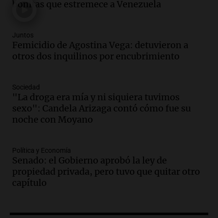
Audio.
La justicia investiga una estafa
bonitas que estremece a Venezuela
millonaria a través de una financiera en
Mendoza y San Rafael
Panorama Federal
Juntos
Femicidio de Agostina Vega: detuvieron a
Episodios
otros dos inquilinos por encubrimiento
Audio.
Cómo serán los desalojos exprés
y contratos de alquiler si se aprueba la
ley de propiedad privada
Sociedad
Ahora país
"La droga era mía y ni siquiera tuvimos
Episodios
sexo": Candela Arizaga contó cómo fue su
Audio.
Se inaugura la décimo primera
noche con Moyano
exposición agrícola en Bulaya con
diversas atracciones para todos
Política y Economía
Panorama Federal
Senado: el Gobierno aprobó la ley de
Episodios
propiedad privada, pero tuvo que quitar otro
Audio.
Se atrincheró la intendenta
capítulo
interina de Villa Santa Cruz del Lago
tras ser destituida
Ahora país