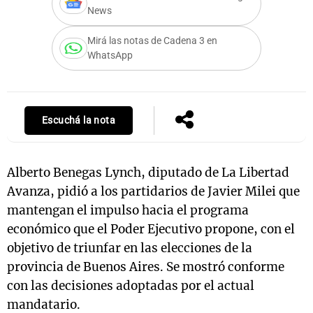
News
Mirá las notas de Cadena 3 en
WhatsApp
Notas
s
Notas
La Sole en
ial
Mundial 2026
Cadena 3
Escuchá la nota
Alberto Benegas Lynch, diputado de La Libertad
Avanza, pidió a los partidarios de Javier Milei que
mantengan el impulso hacia el programa
económico que el Poder Ejecutivo propone, con el
objetivo de triunfar en las elecciones de la
provincia de Buenos Aires. Se mostró conforme
con las decisiones adoptadas por el actual
mandatario.