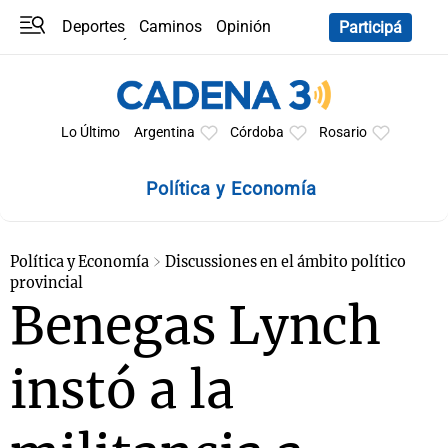
Deportes
Caminos
Opinión
Participá
Programas
Últimas coberturas
Últimas 24 h
En YouTube
Clima
Horóscopo
Lo Último
Argentina
Córdoba
Rosario
Política y Economía
Política y Economía
Discussiones en el ámbito político
provincial
Benegas Lynch
instó a la