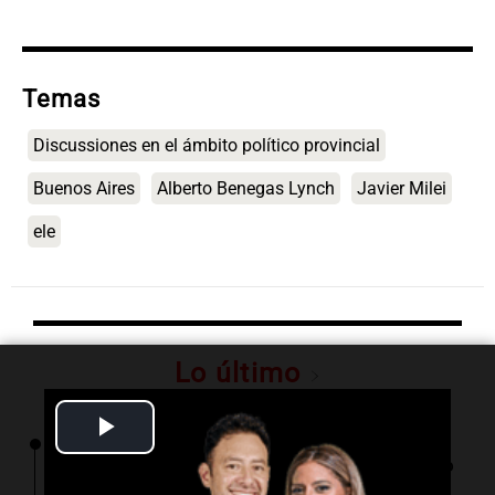
Temas
Discussiones en el ámbito político provincial
Buenos Aires
Alberto Benegas Lynch
Javier Milei
ele
Lo último
Play
14:38
La Argentina Posible
Tiene 92 años, creó un imperio gastronómico
Video
y aún prueba cada plato antes de servirlo