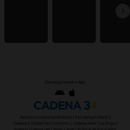
Descargá nuestra App
|
|
Nuestros padres fundadores
Por siempre Mario
|
|
|
|
Cadena 3 Comercial
Contacto
Cadena Heat
La Popu
|
|
Integrar nuestra red
Aviso Legal
Política de Privacidad