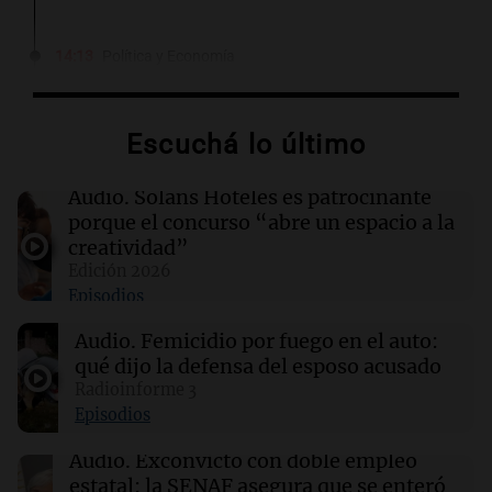
14:13
Política y Economía
¿Cuánto cuesta vincular para Vinculación?
$2.000 millones
Por
Guillermo López
Escuchá lo último
14:08
Sociedad
Audio.
Solans Hoteles es patrocinante
Hallaron un cuerpo en el riacho Santa Fe e
porque el concurso “abre un espacio a la
investigan si es el kitesurfista desaparecido
creatividad”
Edición 2026
Episodios
14:04
Tecnología
Hackers acceden a datos de clientes de
Audio.
Femicidio por fuego en el auto:
Framework en un ciberataque masivo
qué dijo la defensa del esposo acusado
Radioinforme 3
14:03
Tecnología
Episodios
Cloudflare presenta Kitesurf, un navegador
diseñado para agentes de IA
Audio.
Exconvicto con doble empleo
estatal: la SENAF asegura que se enteró