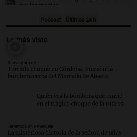
por los medios
Radioinforme 3
Episodios
Podcast
Últimas 24 h
Audio.
Los gustos caros del ministro
Caputo | Por Sergio Suppo
Lo más visto
3x1:4
Episodios
Radioinforme 3
Audio.
Desalojos: propietarios del
Terrible choque en Córdoba: murió una
interior, no se aten los rulos | Por
bombera cerca del Mercado de Abasto
Adrián Simioni
Política esquina Economía
Episodios
Quién era la bombera que murió
Audio.
Tras atrincherarse, la intendenta
en el trágico choque de la ruta 19
interina de Villa Santa Cruz del Lago
aceptó dejar el cargo
Ahora país
Terremoto en Venezuela
Episodios
La misteriosa historia de la señora de uñas