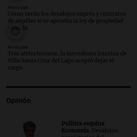
Noticias
Ahora país
Episodios
Cómo serán los desalojos exprés y contratos
Audio.
Córdoba: destituyeron a la
de alquiler si se aprueba la ley de propiedad
intendenta interina de Villa Santa Cruz
privada
del Lago y se atrincheró
Juntos
Ahora país
Episodios
Tras atrincherarse, la intendenta interina de
Audio.
Clases de tango y milonga en la
Villa Santa Cruz del Lago aceptó dejar el
Confitería El Oriental: una propuesta
cargo
cultural imperdible
Noticias
Episodios
Audio.
Más de la mitad de la población
Opinión
reza en la intimidad, según un informe
de la UBA
El dato confiable
Episodios
Política esquina
Economía.
Desalojos:
Audio.
Cientos de fieles celebran a San