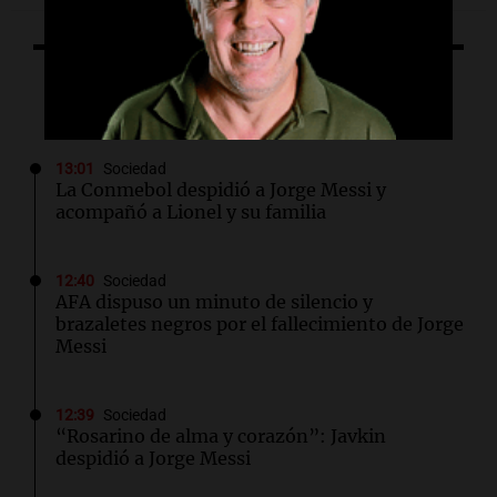
Lo último
13:01
Sociedad
La Conmebol despidió a Jorge Messi y
acompañó a Lionel y su familia
12:40
Sociedad
AFA dispuso un minuto de silencio y
brazaletes negros por el fallecimiento de Jorge
Messi
12:39
Sociedad
“Rosarino de alma y corazón”: Javkin
despidió a Jorge Messi