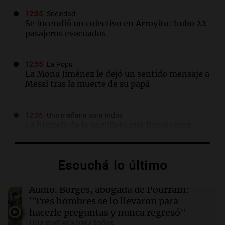
12:35
Sociedad
Se incendió un colectivo en Arroyito: hubo 22
pasajeros evacuados
12:35
La Popu
La Mona Jiménez le dejó un sentido mensaje a
Messi tras la muerte de su papá
12:26
Una mañana para todos
La historia de la servilleta que firmó Jorge
Messi para el primer contrato de Leo con
Barcelona
Escuchá lo último
12:04
Sociedad
Así fue la última aparición pública de Jorge
Audio.
Borges, abogada de Pourrain:
Messi junto a Lionel
"Tres hombres se lo llevaron para
hacerle preguntas y nunca regresó"
Una mañana para todos