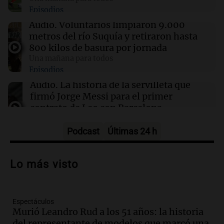
12:01
Una mañana para todos
Episodios
Joan Gaspart: "Sin Jorge, no sé si Messi
hubiera llegado adonde llegó"
Audio.
Voluntarios limpiaron 9.000
metros del río Suquía y retiraron hasta
800 kilos de basura por jornada
11:52
Sociedad
Una mañana para todos
“Abrazo gigante, jefe”: el bar de la familia
Episodios
Messi cerró sus puertas por duelo
Audio.
La historia de la servilleta que
firmó Jorge Messi para el primer
contrato de Leo con Barcelona
Una mañana para todos
Episodios
Podcast
Últimas 24 h
Audio.
Joan Gaspart: "Sin Jorge, no sé si
Messi hubiera llegado adonde llegó"
Lo más visto
Una mañana para todos
Episodios
Espectáculos
Audio.
El orgullo y el sueño argentino de
Murió Leandro Rud a los 51 años: la historia
Jorge Messi en una entrevista con Rony
del representante de modelos que marcó una