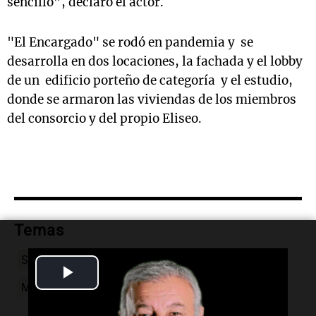
sencillo”, declaró el actor.
"El Encargado" se rodó en pandemia y se
desarrolla en dos locaciones, la fachada y el lobby
de un edificio porteño de categoría y el estudio,
donde se armaron las viviendas de los miembros
del consorcio y del propio Eliseo.
Temas
Series
El encargado
Guillermo Francella
Star+
Play
Mariano Cohn
gaston-duprat
Video