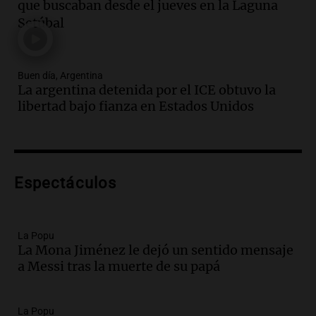
que buscaban desde el jueves en la Laguna
contra el tiempo: necesita un trasplante
Setúbal
para poder seguir viviend
Una mañana para todos
Episodios
Buen día, Argentina
Audio.
Estiman que la inflación nacional
La argentina detenida por el ICE obtuvo la
de julio será menor al 2,9% registrado
libertad bajo fianza en Estados Unidos
en CABA
Una mañana para todos
Episodios
Audio.
Altas Cumbres: rescataron a una
cabra que llevaba ocho días atrapada en
Espectáculos
un precipicio
Una mañana para todos
Episodios
La Popu
Audio.
Chile planteó mejorar la
La Mona Jiménez le dejó un sentido mensaje
conectividad fronteriza, aérea y digital
a Messi tras la muerte de su papá
con Jujuy
Panorama Federal
La Popu
Episodios