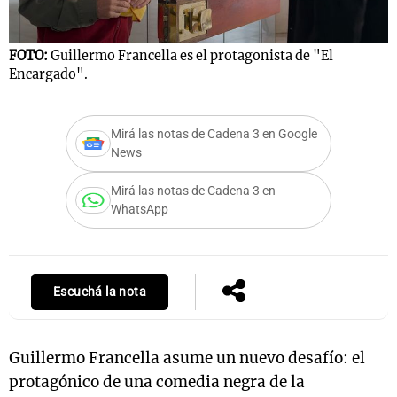
FOTO:
Guillermo Francella es el protagonista de "El
F
Encargado".
Notas
p
s
Notas
La Sole en
Mirá las notas de Cadena 3 en Google
ial
Mundial 2026
Cadena 3
News
Mirá las notas de Cadena 3 en
WhatsApp
Escuchá la nota
Guillermo Francella asume un nuevo desafío: el
protagónico de una comedia negra de la