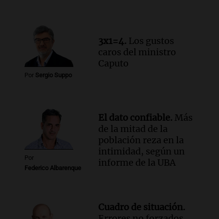
en Estados Unidos
Buen día, Argentina
Episodios
3x1=4.
Los gustos
caros del ministro
Caputo
Por
Sergio Suppo
El dato confiable.
Más
de la mitad de la
población reza en la
intimidad, según un
Por
informe de la UBA
Federico Albarenque
Cuadro de situación.
Errores no forzados