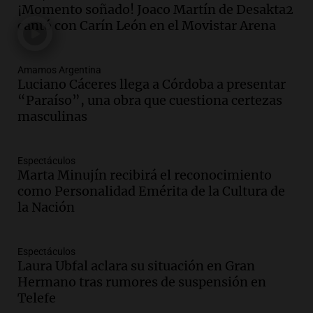
¡Momento soñado! Joaco Martín de Desakta2
Audio.
Del fitness a la longevidad: por
cantó con Carín León en el Movistar Arena
qué crece el consumo de alimentos con
proteínas
Una mañana para todos
Amamos Argentina
Episodios
Luciano Cáceres llega a Córdoba a presentar
“Paraíso”, una obra que cuestiona certezas
Audio.
Investigan un asalto millonario a
masculinas
la cooperativa Talamochita en Villa
María
Panorama Federal
Espectáculos
Episodios
Marta Minujín recibirá el reconocimiento
Audio.
Vandalismo en San Miguel de
como Personalidad Emérita de la Cultura de
Tucumán: destruyeron 433 luminarias
la Nación
públicas en 14 meses
Panorama Federal
Episodios
Espectáculos
Laura Ubfal aclara su situación en Gran
Audio.
Una mujer murió cuando
Hermano tras rumores de suspensión en
esperaba cobrar su jubilación en un
Telefe
banco de San Luis