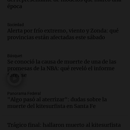
Vargas en 2007
época
Una mañana para todos
Episodios
Audio.
El abuelo de Agostina Vega, tras
Sociedad
las nuevas detenciones: "En esa casa
Alerta por frío extremo, viento y Zonda: qué
todos tenían algo que ver"
provincias están afectadas este sábado
Una mañana para todos
Episodios
Básquet
Audio.
Nutricionista derribó el mito del
Se conoció la causa de muerte de una de las
desayuno ideal: ¿ qué alimentos
promesas de la NBA: qué reveló el informe
conviene priorizar cada día ?
forense
Una mañana para todos
Episodios
Panorama Federal
"Algo pasó al aterrizar": dudas sobre la
Audio.
Murió Jorge Messi
muerte del kitesurfista en Santa Fe
Una mañana para todos
Episodios
Trágico final: hallaron muerto al kitesurfista
Audio.
Mateo, a los 25 años, lucha