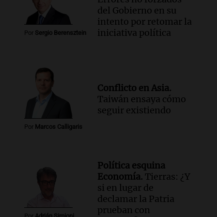
del Gobierno en su
intento por retomar la
iniciativa política
Por
Sergio Berensztein
Conflicto en Asia.
Taiwán ensaya cómo
seguir existiendo
Por
Marcos Calligaris
Política esquina
Economía.
Tierras: ¿Y
si en lugar de
declamar la Patria
prueban con
Por
Adrián Simioni