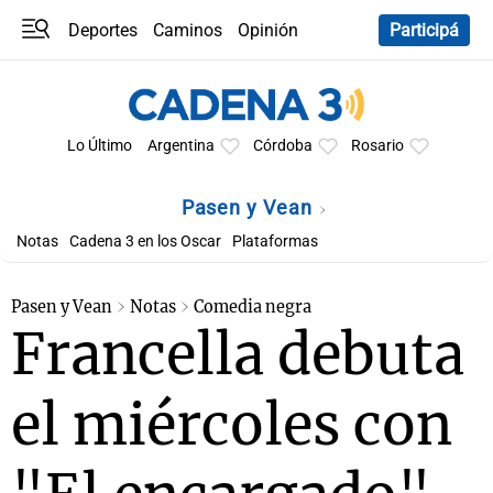
Deportes
Caminos
Opinión
Participá
Programas
Últimas coberturas
Últimas 24 h
En YouTube
Clima
Horóscopo
Lo Último
Argentina
Córdoba
Rosario
Pasen y Vean
Notas
Cadena 3 en los Oscar
Plataformas
Pasen y Vean
Notas
Comedia negra
Francella debuta
el miércoles con