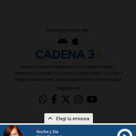
Descargá nuestra App
|
|
Nuestros padres fundadores
Por siempre Mario
|
|
|
|
Cadena 3 Comercial
Contacto
Cadena Heat
La Popu
|
|
Integrar nuestra red
Aviso Legal
Política de Privacidad
Seguinos en
Elegí tu emisora
Noche y Día