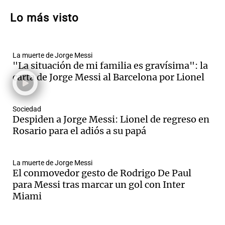
un muerto y varios heridos tras caída de
Lo más visto
vehículos desde un puente
Panorama Federal
Episodios
La muerte de Jorge Messi
Audio.
Tragedia en Mendoza: un muerto
"La situación de mi familia es gravísima": la
y cinco heridos tras caer dos autos desde
carta de Jorge Messi al Barcelona por Lionel
un puente
Una mañana para todos
Episodios
Sociedad
Audio.
Messi llegará esta noche a
Despiden a Jorge Messi: Lionel de regreso en
Rosario para acompañar a su familia
Rosario para el adiós a su papá
tras la muerte de su papá
Una mañana para todos
La muerte de Jorge Messi
Episodios
El conmovedor gesto de Rodrigo De Paul
Audio.
Ley de Propiedad Privada: el revés
para Messi tras marcar un gol con Inter
en el Congreso expuso una debilidad
Miami
comunicacional del Gobierno
Una mañana para todos
Episodios