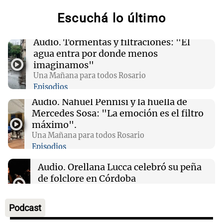
gracias a la inteligencia artificial en su
Escuchá lo último
búsqueda
Audio.
Tormentas y filtraciones: "El
01:49
Mundo
agua entra por donde menos
El Pentágono solicita a la industria de defensa
imaginamos"
un aumento en la producción de armas
Una Mañana para todos Rosario
Episodios
01:31
Ciencia
Audio.
Nahuel Pennisi y la huella de
Reducir alimentos dulces no disminuye
Mercedes Sosa: "La emoción es el filtro
antojos ni mejora la salud, según estudio
máximo".
Una Mañana para todos Rosario
Episodios
01:29
Mundo
El lago Mead alcanza su nivel más bajo en 90
Audio.
Orellana Lucca celebró su peña
años, evidenciando la crisis hídrica en EE.UU.
de folclore en Córdoba
Tarde y Media
Episodios
Podcast
Audio.
Trágico accidente en Mendoza: