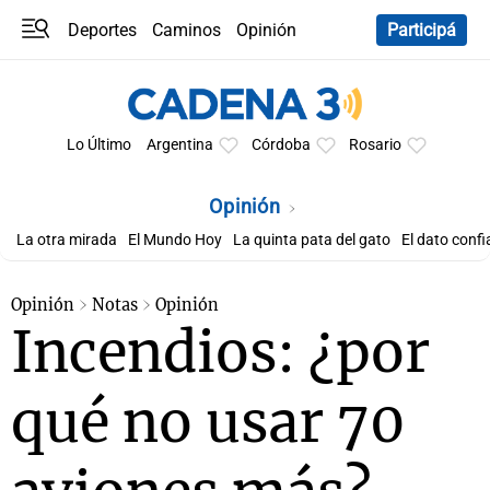
Deportes
Caminos
Opinión
Participá
Programas
Últimas coberturas
Últimas 24 h
En YouTube
Clima
Horóscopo
Lo Último
Argentina
Córdoba
Rosario
Opinión
La otra mirada
El Mundo Hoy
La quinta pata del gato
El dato confi
Opinión
Notas
Opinión
Incendios: ¿por
qué no usar 70