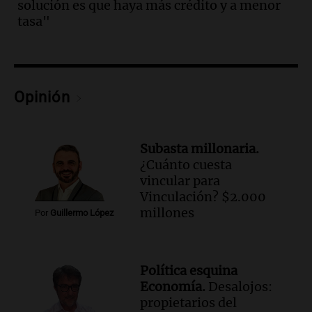
solución es que haya más crédito y a menor
conviene priorizar
tasa"
Una mañana para todos
Episodios
Audio.
Murió Jorge Messi
Opinión
Una mañana para todos
Episodios
Audio.
Mateo, a los 25 años, lucha
Subasta millonaria.
contra el tiempo: necesita un trasplante
¿Cuánto cuesta
para poder seguir viviend
vincular para
Una mañana para todos
Vinculación? $2.000
Episodios
millones
Por
Guillermo López
Audio.
Estiman que la inflación nacional
de julio será menor al 2,9% registrado
en CABA
Política esquina
Una mañana para todos
Economía.
Desalojos:
Episodios
propietarios del