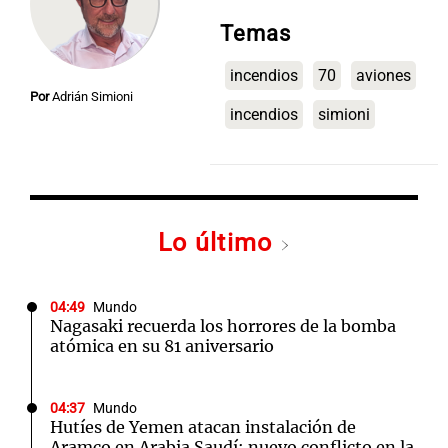
Temas
incendios
70
aviones
Notas
Por
Adrián Simioni
s
Notas
incendios
simioni
La Sole en
ial
Mundial 2026
Cadena 3
Lo último
04:49
Mundo
Nagasaki recuerda los horrores de la bomba
atómica en su 81 aniversario
04:37
Mundo
Hutíes de Yemen atacan instalación de
Aramco en Arabia Saudí: nuevo conflicto en la