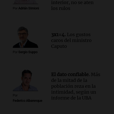
Audio.
Altas Cumbres: rescataron a una
interior, no se aten
cabra que llevaba ocho días atrapada en
los rulos
Por
Adrián Simioni
un precipicio
Una mañana para todos
Episodios
Audio.
Chile planteó mejorar la
3x1=4.
Los gustos
conectividad fronteriza, aérea y digital
caros del ministro
con Jujuy
Caputo
Panorama Federal
Por
Sergio Suppo
Episodios
El dato confiable.
Más
de la mitad de la
población reza en la
intimidad, según un
Por
informe de la UBA
Federico Albarenque