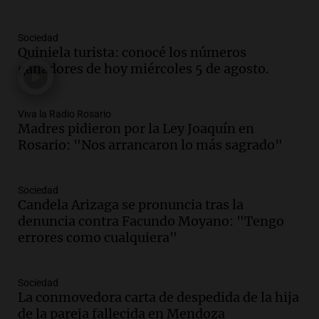
Amamos Argentina
Episodios
Sociedad
Audio.
Conductor imputado por
Quiniela turista: conocé los números
accidente fatal en San Luis dejó tres
ganadores de hoy miércoles 5 de agosto.
jóvenes muertos y un herido grave
Panorama Federal
Episodios
Viva la Radio Rosario
Madres pidieron por la Ley Joaquín en
Audio.
Historiador de la UBA celebró la
Rosario: "Nos arrancaron lo más sagrado"
marcha atrás en la Ley de Tierras:
“Frenamos un saqueo de recursos”
Amamos Argentina
Sociedad
Episodios
Candela Arizaga se pronuncia tras la
Audio.
Ahyre estuvo en el Estudio
denuncia contra Facundo Moyano: "Tengo
Federal Sancor Seguros y adelantó su
errores como cualquiera"
nuevo tema a Cadena 3 Rosario.
Viva la Radio Rosario
Sociedad
Episodios
La conmovedora carta de despedida de la hija
Audio.
Cierre del Paso Internacional
de la pareja fallecida en Mendoza