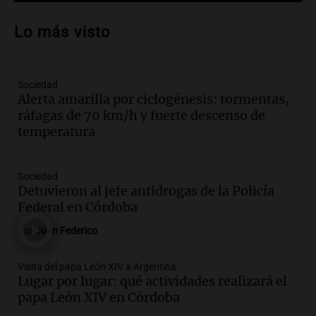
Audio.
Preparativos para la feria en La
Bulalle, Córdoba: actividades y horarios
Lo más visto
de apertura
Panorama Federal
Episodios
Sociedad
Audio.
Río Gallegos enfrenta secuelas de
Alerta amarilla por ciclogénesis: tormentas,
lluvias, senadores manifiestan
ráfagas de 70 km/h y fuerte descenso de
oposición a ley de tierras
temperatura
Panorama Federal
Episodios
Audio.
Mendoza celebra la apertura del
Sociedad
centro de esquí Penitentes Park tras
Detuvieron al jefe antidrogas de la Policía
siete años de cierre por falta de nieve
Federal en Córdoba
Panorama Federal
Por
Juan Federico
Episodios
Audio.
Madres en Rosario piden por la
Visita del papa León XIV a Argentina
Lugar por lugar: qué actividades realizará el
ley Joaquín.
papa León XIV en Córdoba
Viva la Radio Rosario
Episodios