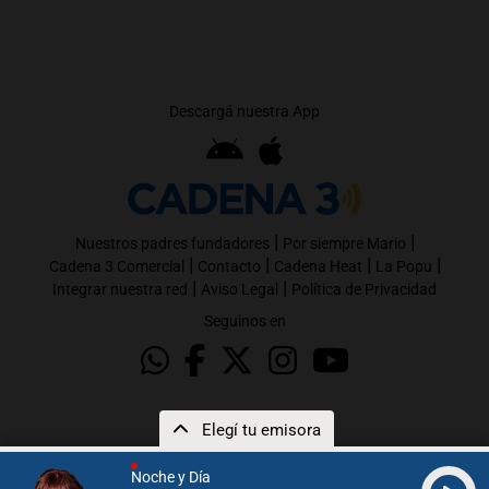
Descargá nuestra App
|
|
Nuestros padres fundadores
Por siempre Mario
|
|
|
|
Cadena 3 Comercial
Contacto
Cadena Heat
La Popu
|
|
Integrar nuestra red
Aviso Legal
Política de Privacidad
Seguinos en
Elegí tu emisora
Noche y Día