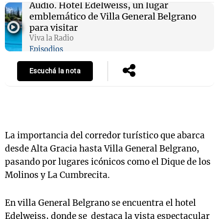
Audio.
Hotel Edelweiss, un lugar
emblemático de Villa General Belgrano
para visitar
Viva la Radio
Notas
Episodios
s
Notas
La Sole en
Escuchá la nota
ial
Mundial 2026
Cadena 3
La importancia del corredor turístico que abarca
desde Alta Gracia hasta Villa General Belgrano,
pasando por lugares icónicos como el Dique de los
Molinos y La Cumbrecita.
En villa General Belgrano se encuentra el hotel
Edelweiss, donde se destaca la vista espectacular