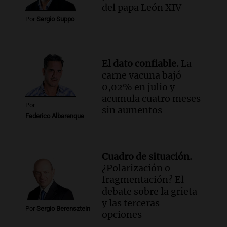
Audio.
Monseñor Fenoy celebra la visita
del papa León XIV
de León XIV a Argentina y reflexiona
Por
Sergio Suppo
sobre su impacto espiritual
Panorama Federal
Episodios
El dato confiable.
La
Audio.
El ministro de Economía de Santa
carne vacuna bajó
Fe relativiza el impacto del fallo sobre
0,02% en julio y
jubilaciones en la provincia
acumula cuatro meses
Panorama Federal
Por
sin aumentos
Episodios
Federico Albarenque
Cuadro de situación.
¿Polarización o
fragmentación? El
debate sobre la grieta
y las terceras
Por
Sergio Berensztein
opciones