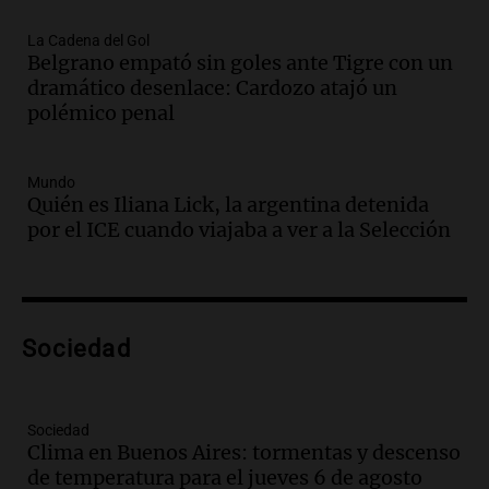
Audio.
Juan Pedro Colombo, rematador
La Cadena del Gol
Belgrano empató sin goles ante Tigre con un
de hacienda: “Las tecnologías no
dramático desenlace: Cardozo atajó un
reemplazan el contacto con la gente”
polémico penal
La Argentina, hoy
Episodios
Audio.
Un trabajador herido tras caer a
Mundo
Quién es Iliana Lick, la argentina detenida
un pozo de 17 metros en Nueva Córdoba
por el ICE cuando viajaba a ver a la Selección
Panorama Federal
Episodios
Audio.
Lanzamiento del Tigo 7 CSH: el
nuevo híbrido enchufable de Chery llega
Sociedad
al mercado argentino
Panorama Federal
Episodios
Sociedad
Audio.
Perito Moreno recibe la Copa
Clima en Buenos Aires: tormentas y descenso
Mundial de Natación de Invierno con
de temperatura para el jueves 6 de agosto
récords y atletas de 20 países