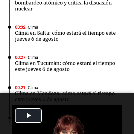
bombardeo atómico y critica la disuasión
nuclear
00:32
Clima
Clima en Salta: cómo estará el tiempo este
jueves 6 de agosto
00:27
Clima
Clima en Tucumán: cómo estará el tiempo
este jueves 6 de agosto
00:21
Clima
Clima en Mendoza: cómo estará el tiempo
este jueves 6 de agosto
Play
00:16
Clima
Clima en Santa Fe: cómo estará el tiempo este
Video
jueves 6 de agosto