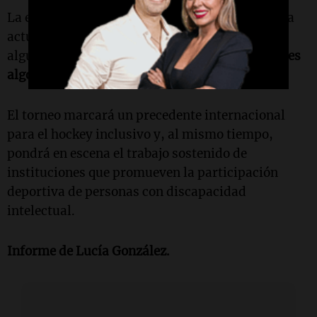
La escuela inclusiva del Córdoba Athletic cuenta
actualmente con más de 60 jugadores. "Ver que
algunos de ellos llegan a la selección argentina
es
algo increíble para nosotras",
remarcó Zabala.
El torneo marcará un precedente internacional
para el hockey inclusivo y, al mismo tiempo,
pondrá en escena el trabajo sostenido de
instituciones que promueven la participación
deportiva de personas con discapacidad
intelectual.
Informe de
Lucía González
.