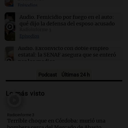
Episodios
14:04
Tecnología
Hackers acceden a datos de clientes de
Audio.
Femicidio por fuego en el auto:
Framework en un ciberataque masivo
qué dijo la defensa del esposo acusado
Radioinforme 3
14:03
Tecnología
Episodios
Cloudflare presenta Kitesurf, un navegador
diseñado para agentes de IA
Audio.
Exconvicto con doble empleo
estatal: la SENAF asegura que se enteró
por los medios
Radioinforme 3
Episodios
Podcast
Últimas 24 h
Audio.
Los gustos caros del ministro
Caputo | Por Sergio Suppo
Lo más visto
3x1:4
Episodios
Radioinforme 3
Audio.
Desalojos: propietarios del
Terrible choque en Córdoba: murió una
interior, no se aten los rulos | Por
bombera cerca del Mercado de Abasto