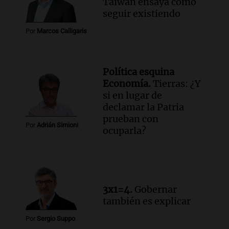
Taiwán ensaya cómo
seguir existiendo
Por
Marcos Calligaris
Política esquina
Economía.
Tierras: ¿Y
si en lugar de
declamar la Patria
prueban con
Por
Adrián Simioni
ocuparla?
3x1=4.
Gobernar
también es explicar
Por
Sergio Suppo