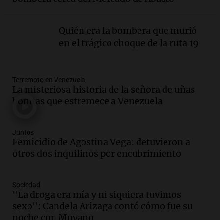
Adrián Simioni
Política esquina Economía
Episodios
Quién era la bombera que murió
Audio.
Tras atrincherarse, la intendenta
en el trágico choque de la ruta 19
interina de Villa Santa Cruz del Lago
aceptó dejar el cargo
Ahora país
Terremoto en Venezuela
Episodios
La misteriosa historia de la señora de uñas
Audio.
La justicia investiga una estafa
bonitas que estremece a Venezuela
millonaria a través de una financiera en
Mendoza y San Rafael
Panorama Federal
Juntos
Femicidio de Agostina Vega: detuvieron a
Episodios
otros dos inquilinos por encubrimiento
Audio.
Cómo serán los desalojos exprés
y contratos de alquiler si se aprueba la
ley de propiedad privada
Sociedad
Ahora país
"La droga era mía y ni siquiera tuvimos
Episodios
sexo": Candela Arizaga contó cómo fue su
Audio.
Se inaugura la décimo primera
noche con Moyano