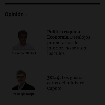
y defiende sus aranceles
Panorama Federal
Opinión
Episodios
Política esquina
Economía.
Desalojos:
propietarios del
interior, no se aten
los rulos
Por
Adrián Simioni
3x1=4.
Los gustos
caros del ministro
Caputo
Por
Sergio Suppo