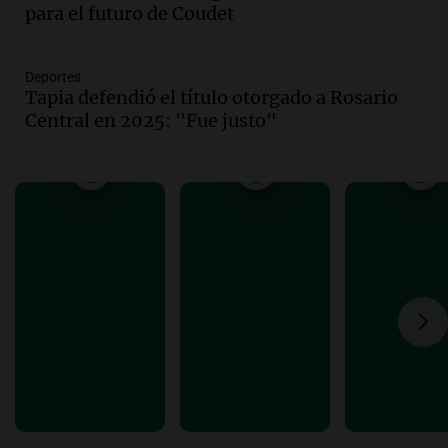
Noticias
para el futuro de Coudet
Episodios
Audio.
Más de la mitad de la población
reza en la intimidad, según un informe
Deportes
Tapia defendió el título otorgado a Rosario
de la UBA
Central en 2025: "Fue justo"
El dato confiable
Episodios
Audio.
Cientos de fieles celebran a San
Cayetano pidiendo trabajo y salud en
Córdoba
Panorama Federal
Episodios
Audio.
"Tiene que haber una
reglamentación": el reclamo del Kennel
Club por los criaderos de perros
Noticias Rosario
Episodios
Audio.
Trump acusa a México de
perjudicar la economía estadounidense