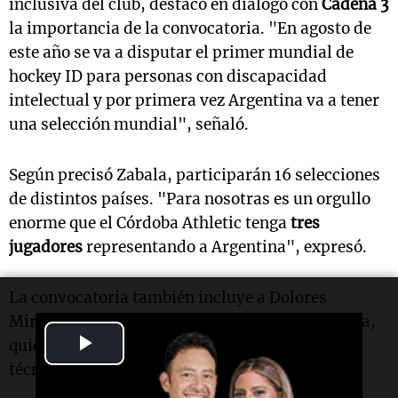
inclusiva del club, destacó en diálogo con
Cadena 3
la importancia de la convocatoria. "En agosto de
este año se va a disputar el primer mundial de
hockey ID para personas con discapacidad
intelectual y por primera vez Argentina va a tener
una selección mundial", señaló.
Según precisó Zabala, participarán 16 selecciones
de distintos países. "Para nosotras es un orgullo
enorme que el Córdoba Athletic tenga
tres
jugadores
representando a Argentina", expresó.
La convocatoria también incluye a Dolores
Miranda, coordinadora deportiva de la escuelita,
Play
quien fue convocada para integrar el cuerpo
técnico de la selección argentina.
Video