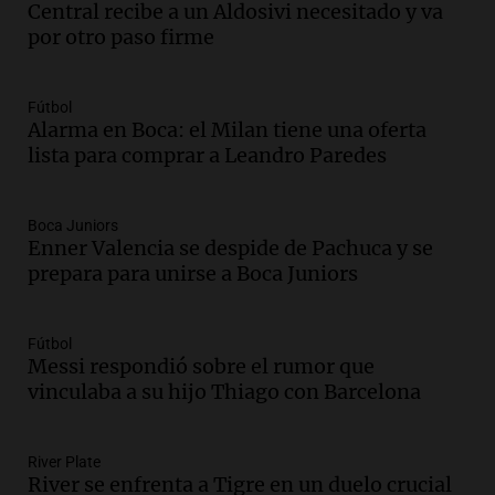
Central recibe a un Aldosivi necesitado y va
Audio.
Los Tekis presentaron
por otro paso firme
"Cordillera y Mar" y llenaron de
carnaval el estudio de Cadena 3
Juntos
Fútbol
Episodios
Alarma en Boca: el Milan tiene una oferta
lista para comprar a Leandro Paredes
Audio.
La Expo La Bulaye 2026
comienza con sorpresas y grandes
premios para los visitantes
Boca Juniors
Noticias
Enner Valencia se despide de Pachuca y se
Episodios
prepara para unirse a Boca Juniors
Audio.
Córdoba: destituyeron a la
intendenta interina de Villa Santa Cruz
del Lago y se atrincheró
Fútbol
Messi respondió sobre el rumor que
Juntos
vinculaba a su hijo Thiago con Barcelona
Episodios
Audio.
Clases de tango y milonga en la
Confitería El Oriental: una propuesta
River Plate
cultural imperdible
River se enfrenta a Tigre en un duelo crucial