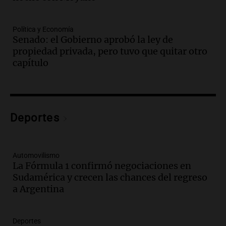
exposición agrícola en Bulaya con
diversas atracciones para todos
Política y Economía
Panorama Federal
Senado: el Gobierno aprobó la ley de
Episodios
propiedad privada, pero tuvo que quitar otro
Audio.
Se atrincheró la intendenta
capítulo
interina de Villa Santa Cruz del Lago
tras ser destituida
Ahora país
Episodios
Audio.
Anuncian los ganadores de
Deportes
premios en Cadena 3: más de 15.000
mensajes recibidos
Noticias
Automovilismo
Episodios
La Fórmula 1 confirmó negociaciones en
Sudamérica y crecen las chances del regreso
Audio.
La Rioja inicia pago de bonos y
a Argentina
avanza en discusión electoral y
protección de tierras
Panorama Federal
Deportes
Episodios