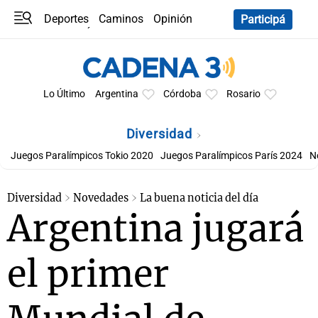
Deportes
Caminos
Opinión
Participá
Programas
Últimas coberturas
Últimas 24 h
En YouTube
Clima
Horóscopo
Lo Último
Argentina
Córdoba
Rosario
Diversidad
Juegos Paralímpicos Tokio 2020
Juegos Paralímpicos París 2024
N
Diversidad
Novedades
La buena noticia del día
Argentina jugará
el primer