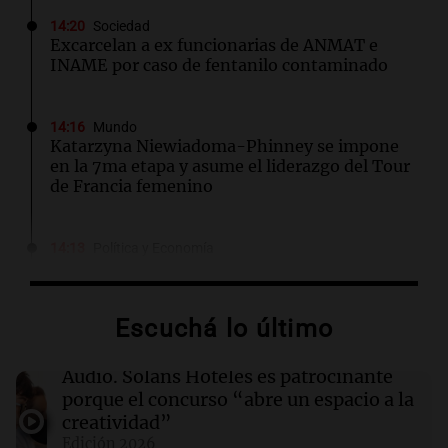
14:20
Sociedad
Excarcelan a ex funcionarias de ANMAT e
INAME por caso de fentanilo contaminado
14:16
Mundo
Katarzyna Niewiadoma-Phinney se impone
en la 7ma etapa y asume el liderazgo del Tour
de Francia femenino
14:13
Política y Economía
¿Cuánto cuesta vincular para Vinculación?
$2.000 millones
Por
Guillermo López
Escuchá lo último
14:08
Sociedad
Audio.
Solans Hoteles es patrocinante
Hallaron un cuerpo en el riacho Santa Fe e
porque el concurso “abre un espacio a la
investigan si es el kitesurfista desaparecido
creatividad”
Edición 2026