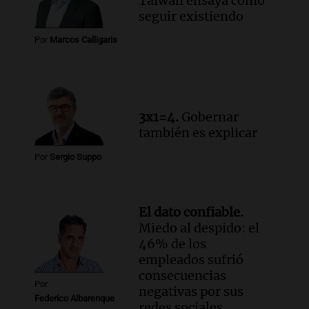
Taiwán ensaya cómo
Episodios
seguir existiendo
Audio.
El viento complica el combate
Por
Marcos Calligaris
del incendio forestal en Villa Yacanto
Ahora país
Episodios
3x1=4.
Gobernar
también es explicar
Por
Sergio Suppo
El dato confiable.
Miedo al despido: el
46% de los
empleados sufrió
consecuencias
Por
negativas por sus
Federico Albarenque
redes sociales