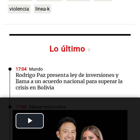
violencia
linea-k
Lo último
17:04
Mundo
Rodrigo Paz presenta ley de inversiones y
llama a un acuerdo nacional para superar la
crisis en Bolivia
17:00
Educar entre todos
Padres presentes, pero distraídos: ¿Qué pasa
Play
con un niño cuando el padre mira mucho el
teléfono?
Video