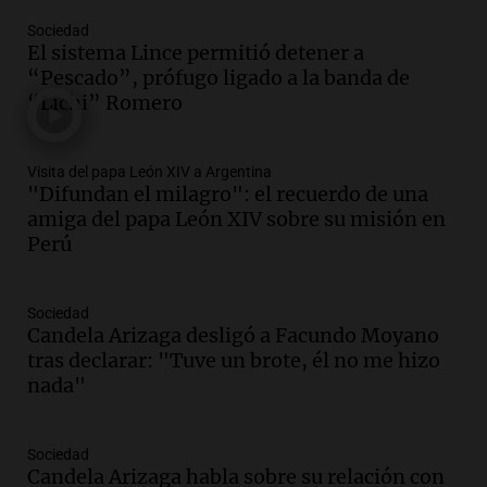
Marocco
Sociedad
Panorama Federal
El sistema Lince permitió detener a
Episodios
“Pescado”, prófugo ligado a la banda de
Audio.
Ordenan el reintegro de dos
“Lichi” Romero
niños a Córdoba tras disputa de
custodia en Salta
Visita del papa León XIV a Argentina
Panorama Federal
"Difundan el milagro": el recuerdo de una
Episodios
amiga del papa León XIV sobre su misión en
Audio.
Inviolabilidad de la propiedad
Perú
privada: el ruido que tapa cosas
importantes
Editorial
Sociedad
Episodios
Candela Arizaga desligó a Facundo Moyano
tras declarar: "Tuve un brote, él no me hizo
Audio.
Lanzaron una campaña para que
nada"
niños con cáncer reciban regalos por el
día del niño.
La Argentina Posible
Sociedad
Episodios
Candela Arizaga habla sobre su relación con