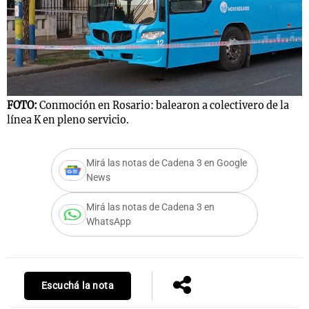
Notas
s
Notas
La Sole en
ial
Mundial 2026
Cadena 3
FOTO:
Conmoción en Rosario: balearon a colectivero de la
línea K en pleno servicio.
Mirá las notas de Cadena 3 en Google
News
Mirá las notas de Cadena 3 en
WhatsApp
Escuchá la nota