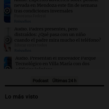
16:27
Básquet
nevada en Mendoza este fin de semana
Jugaban al básquet en una plaza de Córdoba y
tras condiciones invernales
apareció Facundo Campazzo: el increíble
Panorama Federal
momento
Episodios
Audio.
Padres presentes, pero
16:23
Deportes
distraídos: ¿Qué pasa con un niño
Los Pumas ya tienen el equipo listo para
cuando el padre mira mucho el teléfono?
enfrentar a Sudáfrica en Vélez este sábado
Educar entre todos
Episodios
16:21
Mundo
Audio.
Presentan el innovador Parque
El presidente del Parlamento iraní critica a
Tecnológico en Villa María con dos
Trump por su 'diplomacia teatral' en redes
edificios icónicos
sociales
Panorama Federal
Episodios
Podcast
Últimas 24 h
Audio.
Polémica en el fútbol argentino:
árbitros bajo la lupa tras fallos
Lo más visto
controvertidos
Panorama Federal