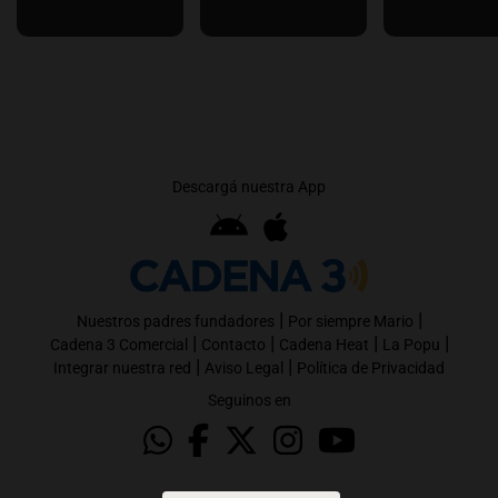
Descargá nuestra App
|
|
Nuestros padres fundadores
Por siempre Mario
|
|
|
|
Cadena 3 Comercial
Contacto
Cadena Heat
La Popu
|
|
Integrar nuestra red
Aviso Legal
Política de Privacidad
Seguinos en