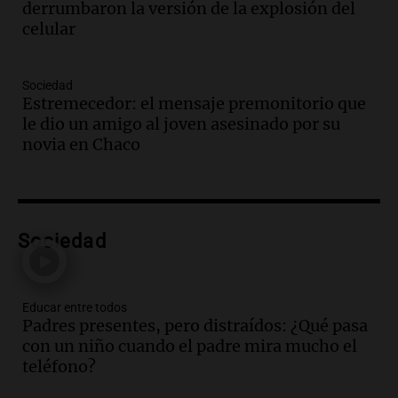
derrumbaron la versión de la explosión del
Viva la Radio
celular
Episodios
Audio.
Santa Fe, segunda provincia con
más femicidios del país, según informe
Sociedad
de Casa del Encuentro
Estremecedor: el mensaje premonitorio que
Panorama Federal
le dio un amigo al joven asesinado por su
Episodios
novia en Chaco
Audio.
Santa Fe reactivará 1.500
viviendas paralizadas tras el cierre de
Procrear en la provincia
Panorama Federal
Sociedad
Episodios
Audio.
Debate en el Senado por la ley de
propiedad privada genera preocupación
y críticas entre senadores
Educar entre todos
Padres presentes, pero distraídos: ¿Qué pasa
Panorama Federal
con un niño cuando el padre mira mucho el
Episodios
teléfono?
Audio.
La comunidad boliviana en Salta:
un pilar cultural y social según Antonio