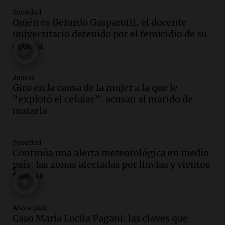
Episodios
Sociedad
Audio.
El kirchnerismo no logra apoyo
Quién es Gerardo Gasparutti, el docente
para modificar proyecto de propiedad
universitario detenido por el femicidio de su
privada en el Senado Nacional
esposa
Panorama Federal
Episodios
Audio.
Estados Unidos advierte sobre
Juntos
contrato entre cooperativa argentina y
Giro en la causa de la mujer a la que le
Huawei en Neuquén
“explotó el celular”: acusan al marido de
Panorama Federal
matarla
Episodios
Audio.
El vicegobernador de Salta resalta
Sociedad
la presencia de 70.000 bolivianos en la
Continúa una alerta meteorológica en medio
provincia y su integración
país: las zonas afectadas por lluvias y vientos
Panorama Federal
fuertes
Episodios
Audio.
La amiga del Papa León XIV
recordó su paso por Perú: "Nos decía
Ahora país
Caso María Lucila Pagani: las claves que
siempre: ''Difundan el milagro''"