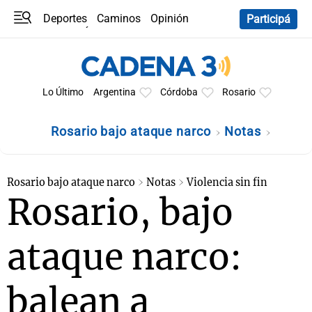
Deportes
Caminos
Opinión
Participá
Programas
Últimas coberturas
Últimas 24 h
En YouTube
Clima
Horóscopo
Lo Último
Argentina
Córdoba
Rosario
Rosario bajo ataque narco
Notas
Rosario bajo ataque narco
Notas
Violencia sin fin
Rosario, bajo
ataque narco:
balean a