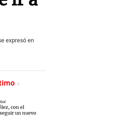
 se expresó en
ltimo
 Gol
élez, con el
nseguir un nuevo