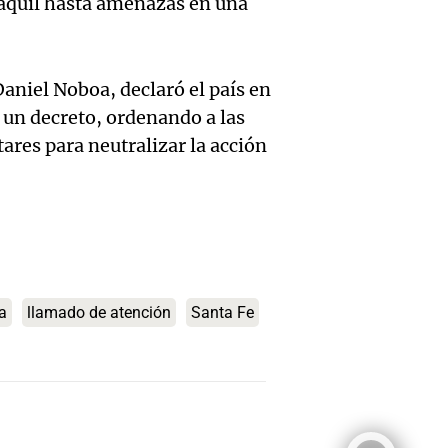
yaquil hasta amenazas en una
nacion
Músic
legado
Buen día, A
Audio.
Ciudad
revolu
Episodios
Daniel Noboa, declaró el país en
de
Córdo
argent
un decreto, ordenando a las
Califi
deleitó
ares para neutralizar la acción
Panorama F
Episodios
de Mar
oyente
Audio.
Lambe
radio 
de Ros
(Rosar
tango
Centra
Central
Amamos Arg
a
llamado de atención
Santa Fe
Audio.
Aldosi
Episodios
Aldosi
desarr
(Camp
Deportes Ro
Audio.
urbano
relato
Episodios