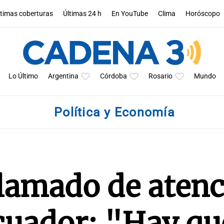
ltimas coberturas
Últimas 24 h
En YouTube
Clima
Horóscopo
Lo Último
Argentina
Córdoba
Rosario
Mundo
Política y Economía
llamado de aten
cuador: "Hay que