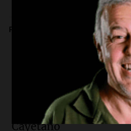
Política y Economía
Política y Economía
Masiva marcha de
sindicatos y
organizaciones
sociales a Plaza de
Mayo por San
Cayetano