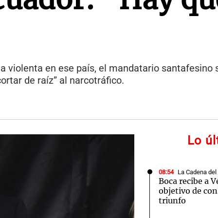
da violenta en ese país, el mandatario santafesino
ortar de raíz” al narcotráfico.
Lo ú
08:54
La Cadena del
Boca recibe a V
objetivo de co
triunfo