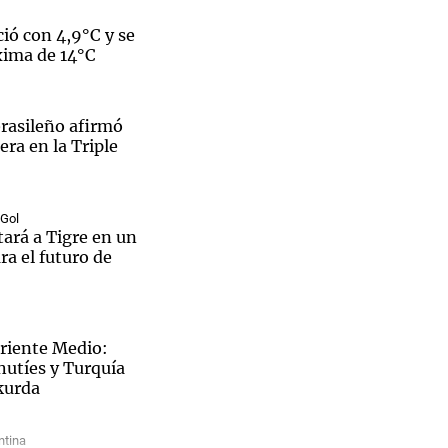
ió con 4,9°C y se
xima de 14°C
Notas
brasileño afirmó
tas
Notas
ra en la Triple
Venezuela de
 Groenlandia
Comprometidos
Madur
 Gol
tará a Tigre en un
ra el futuro de
Oriente Medio:
hutíes y Turquía
kurda
ntina