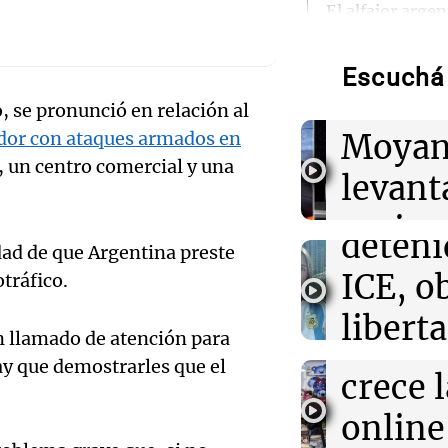
El alfajor arge
Rechaz
nuevos campeo
competencia na
pedido
Escuchá 
Facun
08:01
Mundo
 se pronunció en relación al
Audio.
Tragedia en Ba
Moyan
ador con ataques armados en
de 14 años caus
Lick, l
deja al menos 
, un centro comercial y una
levant
argent
07:57
Cultura
perime
Aldo Sessa: el 
deteni
dad de que Argentina preste
que captura la e
Audio.
sobre 
vida
ICE, o
tráfico.
Juguet
Arizag
libert
07:54
Buen día, Arge
transf
n llamado de atención para
Panorama F
Jugueterías en
fianza
crece la venta o
Episodios
ay que demostrarles que el
Audio.
crece 
movimiento en 
Estado
nos cu
online 
Buen día, A