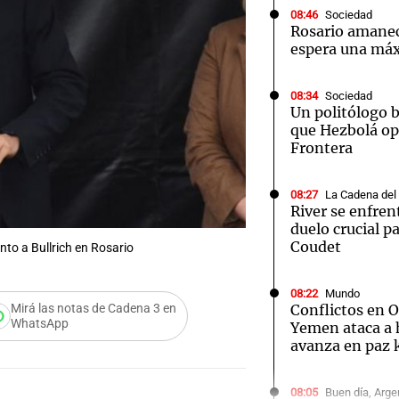
08:46
Sociedad
Rosario amanec
espera una má
08:34
Sociedad
Un politólogo 
Notas
Notas
No
que Hezbolá ope
Frontera
e en Cadena 3
El huracán de Arequito
Cadena 3 en
08:27
La Cadena del
River se enfren
duelo crucial pa
Coudet
nto a Bullrich en Rosario
08:22
Mundo
Conflictos en 
Mirá las notas de Cadena 3 en
WhatsApp
Yemen ataca a 
avanza en paz 
Audio.
08:05
Buen día, Arge