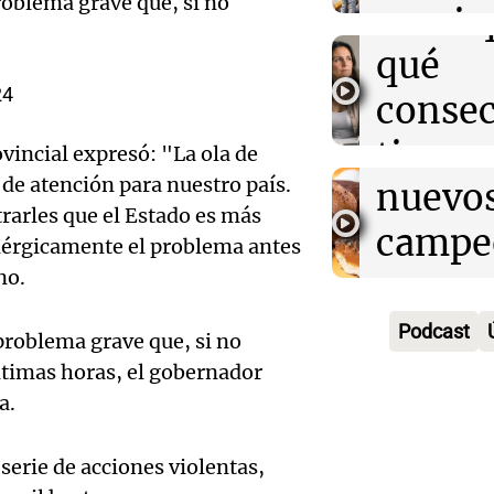
roblema grave que, si no
Audio.
decir 
movim
Episodios
alfajor
qué
los loc
24
argent
consec
Buen día, A
Episodios
Audio.
busca 
tiene 
ovincial expresó: "La ola de
alfajor
de atención para nuestro país.
nuevo
siemp
rarles que el Estado es más
argent
campe
Buen día, A
enérgicamente el problema antes
Episodios
busca 
no.
una
Audio.
nuevo
compe
Podcast
Maria
problema grave que, si no
campe
nacion
ltimas horas, el gobernador
Audio.
Moren
a.
una
Buen día, A
Ensam
pasion
Episodios
compe
erie de acciones violentas,
Munici
intens