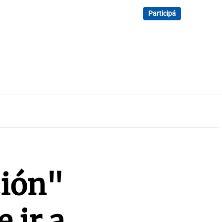
Participá
ción"
 ir a