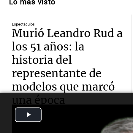
Lo más visto
Espectáculos
Murió Leandro Rud a
los 51 años: la
historia del
representante de
modelos que marcó
una época
Play
El empresario y conductor falleció tras una larga
lucha contra un cáncer de parótida. Fundó una de las
Video
agencias de modelos más reconocidas y luego volcó
su historia a la televisión.