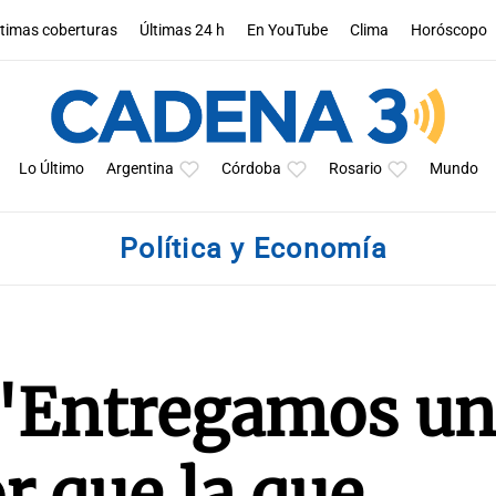
ltimas coberturas
Últimas 24 h
En YouTube
Clima
Horóscopo
Lo Último
Argentina
Córdoba
Rosario
Mundo
Política y Economía
 "Entregamos u
r que la que