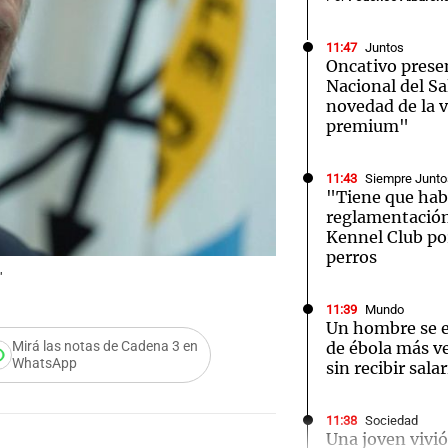
11:47
Juntos
Oncativo presen
Nacional del Sa
novedad de la v
premium"
Notas
Notas
No
e en Cadena 3
El huracán de Arequito
Cadena 3 en
11:43
Siempre Junto
"Tiene que hab
reglamentación
Kennel Club por
perros
"
11:39
Mundo
Un hombre se e
de ébola más ve
Mirá las notas de Cadena 3 en
WhatsApp
sin recibir salar
11:38
Sociedad
Una joven vivió