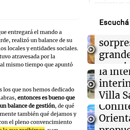
momento en un
Audio.
que un pasajer
frente a ella
La Bul
Escuchá 
comie
11:33
Mundo
que entregará el mando a
Audio.
El padre Paul, 
sorpre
arde, realizó un balance de su
suspendido, usa
Córdo
abordar temas s
os locales y entidades sociales.
grand
religiosos
tuvo atravesada por la
destit
premio
, al mismo tiempo que apuntó
Audio.
la int
11:32
Sociedad
Buscan a un kit
los vis
años que desap
de tan
interi
laguna de Sant
Noticias
 los que nos hemos dedicado
milong
Villa 
Episodios
labras,
entonces es bueno que
11:31
La Popu
Audio.
Confit
Cruz d
 un balance de gestión
, de qué
Damián Córdob
estrenaron un
mente también qué dejamos y
la mita
Orient
se atr
explosivo
con el pleno convencimiento
poblac
Juntos