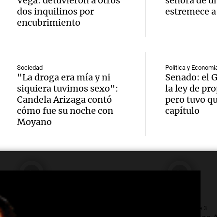
reclam
Nacion
Vega: detuvieron a otros
señora de u
crítica
dos inquilinos por
estremece a
sector
Salame
encubrimiento
Panorama F
Audio.
industr
noveda
Episodios
Suspe
las crí
varied
Sociedad
Política y Economí
clases
Caputo
premi
"La droga era mía y ni
Senado: el 
siquiera tuvimos sexo":
la ley de pr
Barilo
"Somo
Juntos
Candela Arizaga contó
pero tuvo qu
Audio.
Episodios
cómo fue su noche con
capítulo
alrede
human
Moyano
Uspall
por ne
traba
enfren
malas
Noticias Ro
tempor
Episodios
condic
nieve 
Audio.
circul
varado
justic
Siempre Juntos Rosario
Radioinforme 3
Panorama F