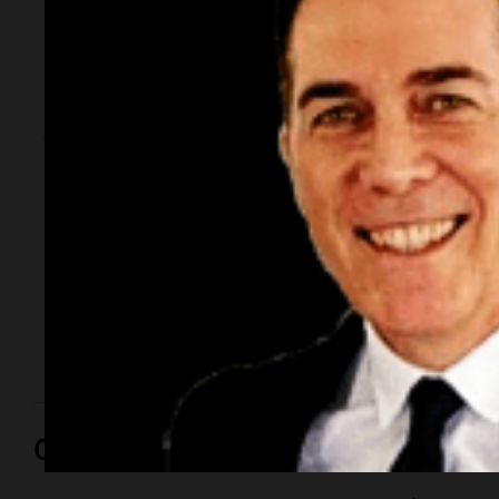
La inflación en CABA
se aceleró al 2,9% en
julio y acumula
19,4% en lo que va
del año
El dato representó una aceleración de 1,1 puntos
porcentuales respecto de junio, cuando el Índice de
Precios al Consumidor (IPC) había registrado una
variación del 1,8%.
Opinión