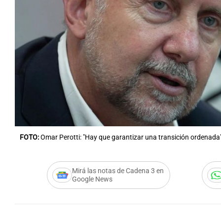
Notas
Notas
Editorial
Mundial 2026
La Sol
FOTO:
Omar Perotti: "Hay que garantizar una transición ordenada
Mirá las notas de Cadena 3 en
Google News