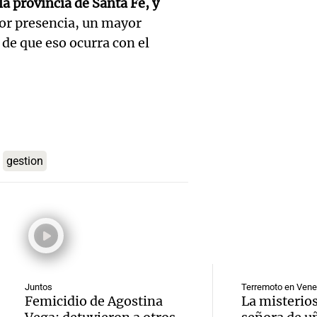
reanu
estad
a provincia de Santa Fe, y
Noticias Ro
Episodios
or presencia, un mayor
relaci
y defi
e que eso ocurra con el
Audio.
diplom
arance
critica
tras n
Panorama F
Episodios
repres
meses
Audio.
marcha
ruptur
Trump 
gestion
notici
asilo p
Méxic
Audio.
nacion
Panorama F
perjud
Episodios
Oncati
este m
Estado
presen
Noticias
en med
Episodios
Audio.
52ª Fi
Juntos
Terremoto en Vene
tensio
Femicidio de Agostina
La misterios