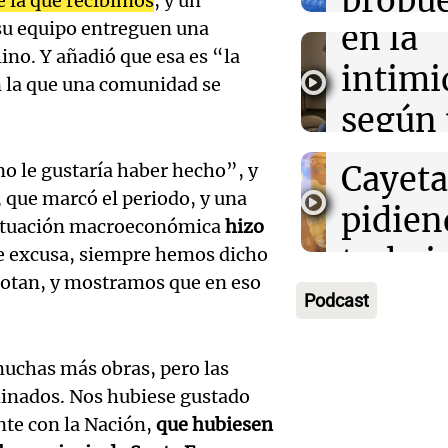
propue
 la que recibimos
, y un
11:17
Política y Eco
Episodios
La inflación en
su equipo entreguen una
en la
cultur
Audio.
2,9% en julio 
no. Y añadió que esa es “la
lo que va del a
intimi
imperd
n la que una comunidad se
de fiel
según
Noticias
celebr
Episodios
inform
Audio.
Cayet
no le gustaría haber hecho”, y
UBA
 que marcó el periodo, y una
que ha
pidien
 situación macroeconómica
hizo
El dato conf
reglam
trabaj
e excusa, siempre hemos dicho
Episodios
errotan, y mostramos que en eso
Audio.
el rec
en Có
Podcast
acusa 
Kennel
Panorama F
Episodios
Audio.
uchas más obras, pero las
de per
los cr
rminados. Nos hubiese gustado
y Perú
econo
perros
nte con la Nación,
que hubiesen