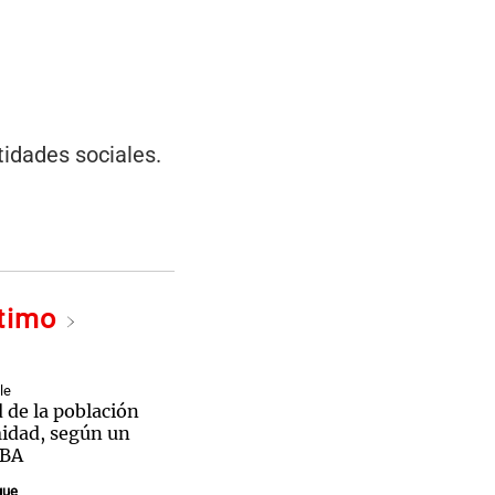
tidades sociales.
ltimo
le
 de la población
midad, según un
UBA
que