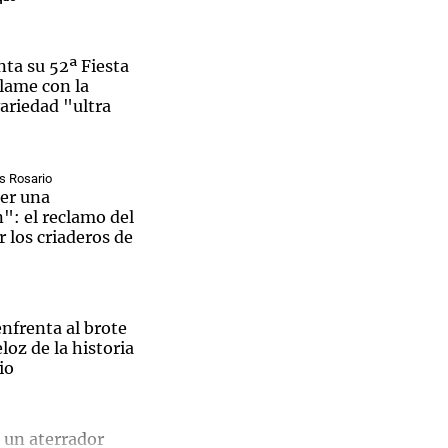
ta su 52ª Fiesta
lame con la
ariedad "ultra
Notas
tas
Notas
Venezuela de
 Groenlandia
Comprometidos
Madur
s Rosario
er una
": el reclamo del
 los criaderos de
nfrenta al brote
loz de la historia
io
 un aterrador