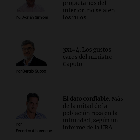
propietarios del
liquidez de 4 billones
interior, no se aten
Panorama Federal
los rulos
Por
Adrián Simioni
Episodios
Audio.
La lección del Titanic y la
humildad en tiempos de tormenta
según San Ignacio de Loyola
3x1=4.
Los gustos
Panorama Federal
caros del ministro
Episodios
Caputo
Audio.
Tormentas y filtraciones: "El
Por
Sergio Suppo
agua entra por donde menos
imaginamos"
Una Mañana para todos Rosario
Episodios
El dato confiable.
Más
de la mitad de la
población reza en la
intimidad, según un
Por
informe de la UBA
Federico Albarenque