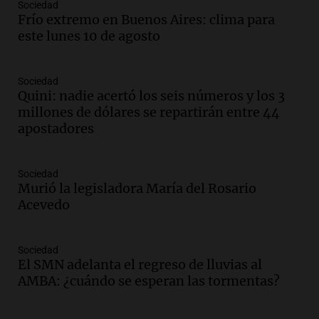
Episodios
Sociedad
Frío extremo en Buenos Aires: clima para
Audio.
Suspenden descuento en SUBE y
este lunes 10 de agosto
aumentan tarifas del SUBTE en Buenos
Aires desde agosto
Panorama Federal
Sociedad
Episodios
Quini: nadie acertó los seis números y los 3
Audio.
Kicillof critica la desregulación
millones de dólares se repartirán entre 44
financiera y el aumento de la morosidad
apostadores
en Buenos Aires
Panorama Federal
Episodios
Sociedad
Murió la legisladora María del Rosario
Audio.
La UNT evalúa apelación ante la
Acevedo
Corte Suprema tras fallo que aparta a
Pagani como rector
Panorama Federal
Sociedad
Episodios
El SMN adelanta el regreso de lluvias al
Audio.
El cardenal Ángel Rossi advirtió
AMBA: ¿cuándo se esperan las tormentas?
que la justicia social viene siendo
“despreciada y burlada”