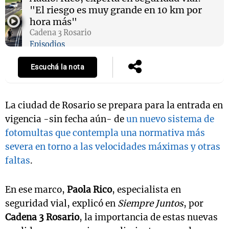
"El riesgo es muy grande en 10 km por
hora más"
Cadena 3 Rosario
Notas
Episodios
s
Notas
La Sole en
Escuchá la nota
ial
Mundial 2026
Cadena 3
La ciudad de Rosario se prepara para la entrada en
vigencia -sin fecha aún- de
un nuevo sistema de
fotomultas que contempla una normativa más
severa en torno a las velocidades máximas y otras
faltas
.
En ese marco,
Paola Rico
, especialista en
seguridad vial, explicó en
Siempre Juntos
, por
Cadena 3 Rosario
, la importancia de estas nuevas