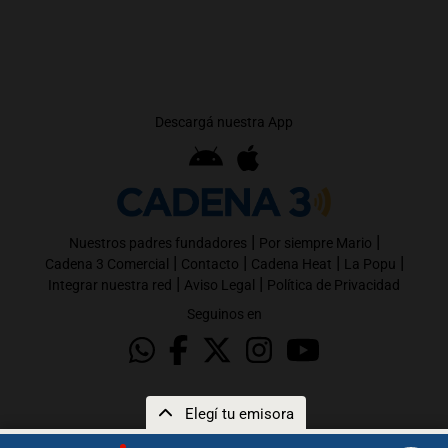
Descargá nuestra App
|
|
Nuestros padres fundadores
Por siempre Mario
|
|
|
|
Cadena 3 Comercial
Contacto
Cadena Heat
La Popu
|
|
Integrar nuestra red
Aviso Legal
Política de Privacidad
Seguinos en
Elegí tu emisora