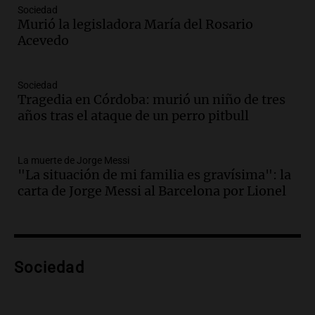
Audio.
“No entendíamos qué cantaban”:
Sociedad
la historia del club de Irlanda
Murió la legisladora María del Rosario
revolucionado por hinchas argentinos
Acevedo
Amamos los Domingos
Episodios
Audio.
Crisis diplomática: el embajador
Sociedad
Tragedia en Córdoba: murió un niño de tres
argentino regresa al país tras conflicto
años tras el ataque de un perro pitbull
con Brasil
Panorama Federal
Episodios
La muerte de Jorge Messi
Audio.
Bomberos asisten a senderista
"La situación de mi familia es gravísima": la
con fractura de tobillo en refugio Doña
carta de Jorge Messi al Barcelona por Lionel
Rosa
Panorama Federal
Episodios
Audio.
Amaycha del Valle avanza en
Sociedad
investigación internacional sobre asma
con nueva tecnología médica
Panorama Federal