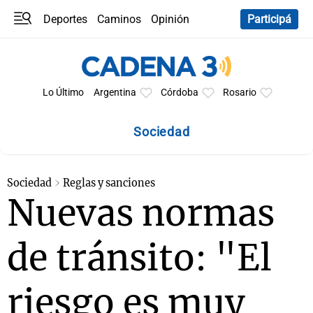
Deportes
Caminos
Opinión
Participá
Programas
Últimas coberturas
Últimas 24 h
En YouTube
Clima
Horóscopo
Lo Último
Argentina
Córdoba
Rosario
Sociedad
Sociedad
Reglas y sanciones
Nuevas normas
de tránsito: "El
riesgo es muy