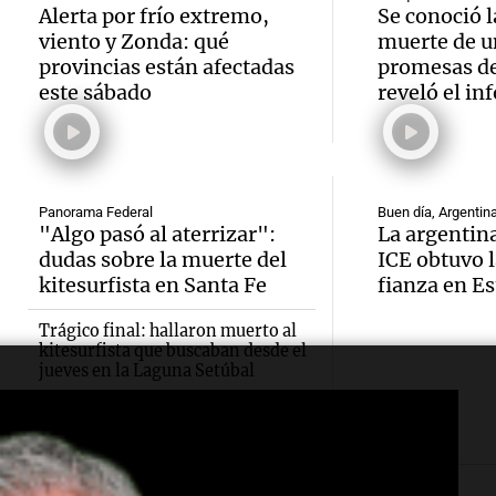
Episodios
Episodios
Alerta por frío extremo,
Se conoció l
Audio.
tiempo
viento y Zonda: qué
muerte de u
que la
provincias están afectadas
promesas de
necesi
este sábado
reveló el in
Audio.
inflac
traspl
Senad
nacion
poder 
provin
julio s
vivien
Panorama Federal
Buen día, Argentin
"Algo pasó al aterrizar":
La argentina
establ
menor
Una mañana
dudas sobre la muerte del
ICE obtuvo l
Audio.
Episodios
kitesurfista en Santa Fe
fianza en E
protoc
regist
Desay
contra
Trágico final: hallaron muerto al
CABA
ideal:
kitesurfista que buscaban desde el
jueves en la Laguna Setúbal
ciberb
Una mañana
nutric
Episodios
Audio.
groom
person
Cumbr
escuel