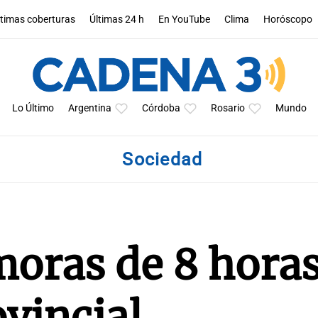
ltimas coberturas
Últimas 24 h
En YouTube
Clima
Horóscopo
Lo Último
Argentina
Córdoba
Rosario
Mundo
Sociedad
oras de 8 horas
ovincial