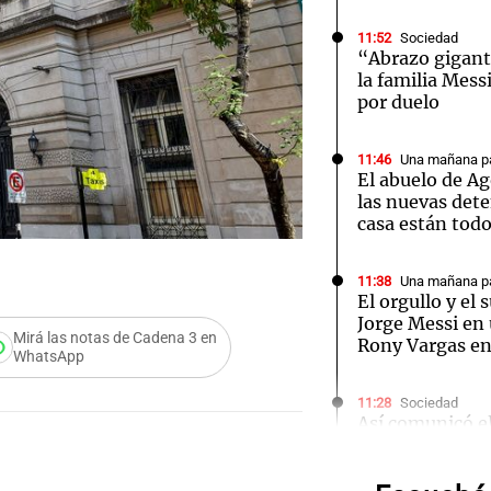
11:52
Sociedad
“Abrazo gigante
la familia Mess
por duelo
Notas
Notas
No
11:46
Una mañana pa
El abuelo de Ag
e en Cadena 3
El huracán de Arequito
Cadena 3 en
las nuevas det
casa están tod
11:38
Una mañana pa
El orgullo y el
Jorge Messi en 
Mirá las notas de Cadena 3 en
Rony Vargas e
WhatsApp
11:28
Sociedad
Así comunicó e
la muerte de Jo
Audio.