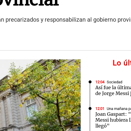
n precarizados y responsabilizan al gobierno provin
Lo ú
12:04
Sociedad
Así fue la últim
de Jorge Messi 
12:01
Una mañana pa
Joan Gaspart: "
Messi hubiera 
llegó"