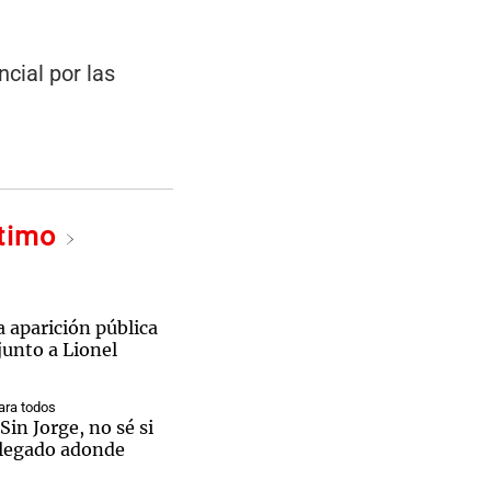
cial por las
ltimo
a aparición pública
junto a Lionel
ra todos
Sin Jorge, no sé si
llegado adonde