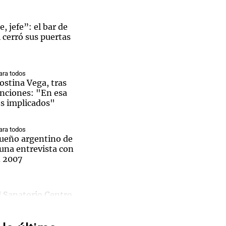
, jefe”: el bar de
i cerró sus puertas
Notas
tas
Notas
ra todos
Venezuela de
ostina Vega, tras
 Groenlandia
Comprometidos
Madur
enciones: "En esa
os implicados"
ra todos
 sueño argentino de
una entrevista con
n 2007
l Sanatorio Centro
rge Messi
Joan