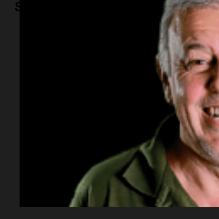
Sociedad
Sociedad
Así fue la última
aparición pública de
Jorge Messi junto a
Lionel
El padre del capitán argentino acompañó a su hijo en
noviembre de 2025, durante un partido decisivo de
Inter Miami por los playoffs de la MLS. Junto a Celia
Cuccittini, presenció el encuentro desde uno de los
palcos.