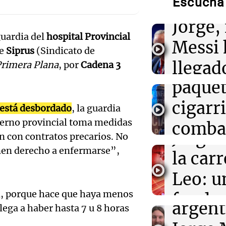
Escuchá 
Gaspar
11:16
Sociedad
Rosario Central
Audio.
Jorge, 
Messi y acompa
familia
guardia del
hospital Provincial
Propo
Messi 
de
Siprus
(Sindicato de
código
11:02
Panorama Fed
llegad
rimera Plana
, por
Cadena 3
Detuvieron al 
brutalmente al
paquet
llegó"
años para roba
Audio.
cigarri
Una mañana
d está desbordado
, la guardia
influe
Episodios
10:59
Deportes Rosa
bierno provincial toma medidas
combat
Newell’s despid
Jorge 
án con contratos precarios. No
puso su bander
Audio.
evasió
Bella Vista
ienen derecho a enfermarse”,
la carr
orgullo
en el 
Leo: u
sueño
Panorama F
Audio.
ón, porque hace que haya menos
funda
Episodios
argent
ega a haber hasta 7 u 8 horas
Iniciat
entrañ