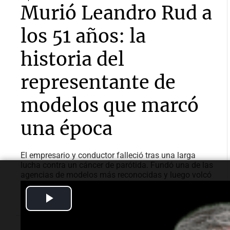
Murió Leandro Rud a
los 51 años: la
historia del
representante de
modelos que marcó
una época
El empresario y conductor falleció tras una larga
lucha contra un cáncer de parótida. Fundó una de las
agencias de modelos más reconocidas y luego volcó
su historia a la televisión.
Play
Video