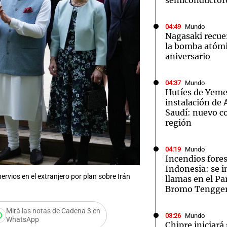
semiconductor
04:49
Mundo
Nagasaki recue
la bomba atómi
aniversario
04:37
Mundo
Hutíes de Yeme
instalación de
Saudí: nuevo co
región
04:19
Mundo
Incendios fores
Indonesia: se i
vios en el extranjero por plan sobre Irán
llamas en el P
Bromo Tengge
Mirá las notas de Cadena 3 en
03:26
Mundo
WhatsApp
Chipre iniciará