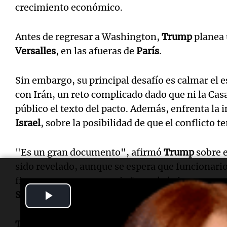
crecimiento económico.
Antes de regresar a Washington,
Trump
planea 
Versalles
, en las afueras de
París
.
Sin embargo, su principal desafío es calmar el 
con Irán, un reto complicado dado que ni la Cas
público el texto del pacto. Además, enfrenta la i
Israel
, sobre la posibilidad de que el conflicto 
"Es un gran documento", afirmó
Trump
sobre 
sido revelado, aunque se espera que funcionario
firmen en una ceremonia formal el viernes en u
Play
Suiza
.
Video
Trump
aseguró: "Irán nunca tendrá un arma nuc