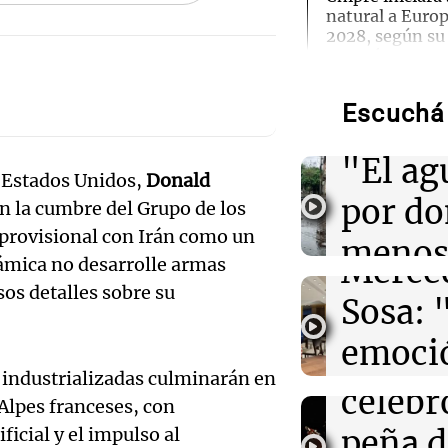
natural a Euro
2028, según su
Audio.
Energía
Torme
Escuchá 
02:13
Mundo
filtrac
Más de 1.300 v
Audio.
Shanghái ante l
"El ag
Dolphin
Pennis
e Estados Unidos,
Donald
por d
en la cumbre del Grupo de los
huella
02:03
Tecnología
 provisional con Irán como un
Airbnb acelera 
meno
funciones graci
Merce
ámica no desarrolle armas
artificial en s
imagi
os detalles sobre su
Sosa: 
Audio.
Una Mañana
01:49
Mundo
emoció
Rosario
El Pentágono so
Orella
Audio.
industria de d
Episodios
 industrializadas culminarán en
filtro
en la producci
celebr
 Alpes franceses, con
accide
máxim
peña d
ficial y el impulso al
01:31
Ciencia