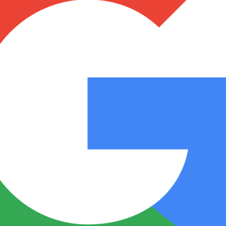
Notas
Notas
No
e en Cadena 3
El huracán de Arequito
Cadena 3 en