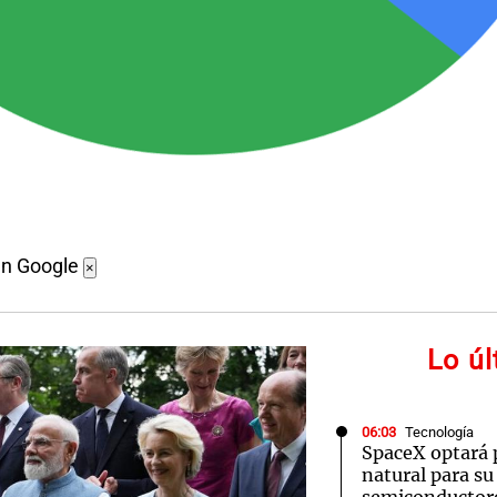
en Google
×
Lo ú
06:03
Tecnología
SpaceX optará 
natural para su