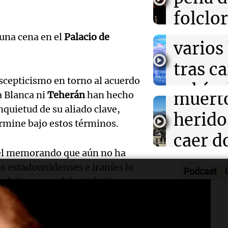
Mendo
Reducir alimen
Una Mañana
folclo
disminuye anto
Rosario
muert
salud, según es
Audio.
Episodios
Córdo
una cena en el
Palacio de
varios
Traged
Tarde y Med
tras c
Episodios
Mendo
escepticismo en torno al acuerdo
vehícu
Audio.
muerto
a Blanca ni
Teherán
han hecho
desde 
nquietud de su aliado clave,
llegará
herido
termine bajo estos términos.
puent
noche 
caer d
Audio.
Panorama F
el memorando que aún no ha
Rosari
desde 
Episodios
Propi
s estadounidenses e iraníes lo
Podcast
acomp
puent
n lujoso complejo turístico en
Privad
Audio.
su fami
Una mañana
revés 
Episodios
Casabi
la mue
lear. No podrá comprarla ni