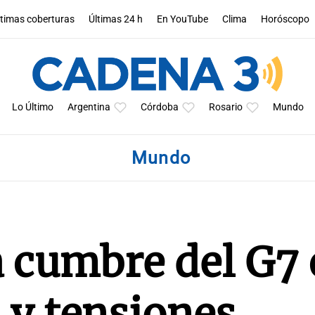
ltimas coberturas
Últimas 24 h
En YouTube
Clima
Horóscopo
Lo Último
Argentina
Córdoba
Rosario
Mundo
Mundo
a cumbre del G7
 y tensiones