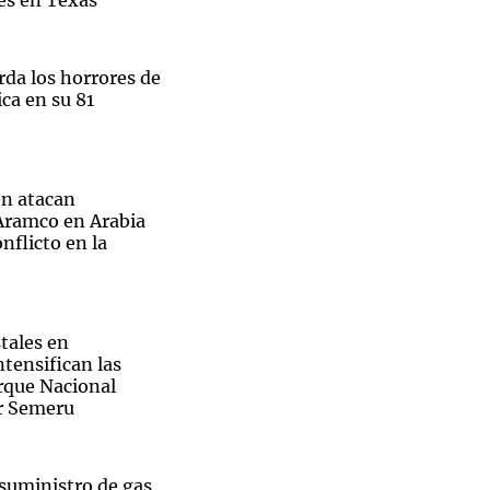
es en Texas
rda los horrores de
ca en su 81
n atacan
 Aramco en Arabia
nflicto en la
tales en
ntensifican las
arque Nacional
r Semeru
 suministro de gas