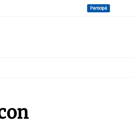
Participá
 con