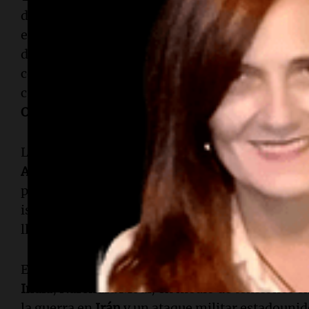
desarrollarla, y eso es aproximadamente el 99,9
embargo, deberá seguir convenciendo, ya que a
dudan de la solidez del pacto para contener el 
comunidad internacional también permanece i
cumpla su promesa de que el acuerdo permitirá 
Ormuz
al tráfico de petroleros.
Las interpretaciones sobre el contenido del acu
Abbas Araghchi
, ministro de Exteriores iraní, a
parte de
Israel
del sur de
Líbano
violaría el pacto
israelíes de los territorios que ocuparon durante
llegado plenamente a su fin", declaró.
El mandatario estadounidense también se reuni
India
,
Narendra Modi
, en medio de tensiones e
la guerra en
Irán
y un ataque militar estadounid