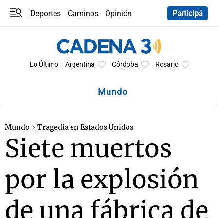
Deportes
Caminos
Opinión
Participá
Programas
Últimas coberturas
Últimas 24 h
En YouTube
Clima
Horóscopo
Lo Último
Argentina
Córdoba
Rosario
Mundo
Mundo
Tragedia en Estados Unidos
Siete muertos
por la explosión
de una fábrica de