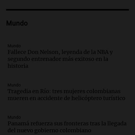
Episodios
Audio.
Amaycha del Valle avanza en
investigación internacional sobre asma
Mundo
con nueva tecnología médica
Panorama Federal
Episodios
Audio.
Suspenden descuento en SUBE y
Mundo
Fallece Don Nelson, leyenda de la NBA y
aumentan tarifas del SUBTE en Buenos
segundo entrenador más exitoso en la
Aires desde agosto
historia
Panorama Federal
Episodios
Audio.
Kicillof critica la desregulación
Mundo
financiera y el aumento de la morosidad
Tragedia en Río: tres mujeres colombianas
en Buenos Aires
mueren en accidente de helicóptero turístico
Panorama Federal
Episodios
Mundo
Audio.
La UNT evalúa apelación ante la
Panamá refuerza sus fronteras tras la llegada
Corte Suprema tras fallo que aparta a
del nuevo gobierno colombiano
Pagani como rector