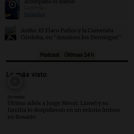
a tamaños diminutos si alcanzaron
acompañó el sueño
gigantescas proporciones?
La previa
Episodios
21:31
Ciencia
Audio.
El Flaco Pailos y la Camerata
Químicos rompen barreras en reacciones
Córdoba, en "Amamos los Domingos"
químicas al liberar electrones directamente en
solución
Amamos los Domingos
Episodios
Podcast
Últimas 24 h
Audio.
Patricia Palmer y Mario Pasik
hablaron de su obra en Cadena 3
Lo más visto
Amamos los Domingos
Episodios
Sociedad
Audio.
Córdoba espera a León XIV con el
Último adiós a Jorge Messi: Lionel y su
recuerdo del paso de Juan Pablo II: "Te
familia lo despidieron en un velorio íntimo
traspasaba con la mirada"
en Rosario
Amamos los Domingos
Episodios