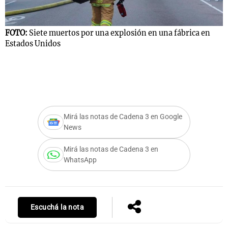
FOTO:
Siete muertos por una explosión en una fábrica en
F
Notas
Estados Unidos
E
s
Notas
La Sole en
ial
Mundial 2026
Cadena 3
Mirá las notas de Cadena 3 en Google
News
Mirá las notas de Cadena 3 en
WhatsApp
Escuchá la nota