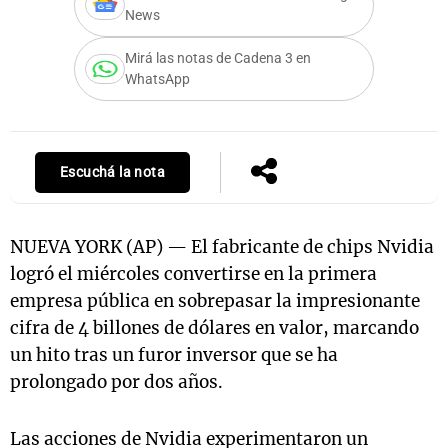
News
Mirá las notas de Cadena 3 en
WhatsApp
Notas
s
Notas
La Sole en
ial
Mundial 2026
Cadena 3
Escuchá la nota
NUEVA YORK (AP) — El fabricante de chips Nvidia
logró el miércoles convertirse en la primera
empresa pública en sobrepasar la impresionante
cifra de 4 billones de dólares en valor, marcando
un hito tras un furor inversor que se ha
prolongado por dos años.
Las acciones de Nvidia experimentaron un