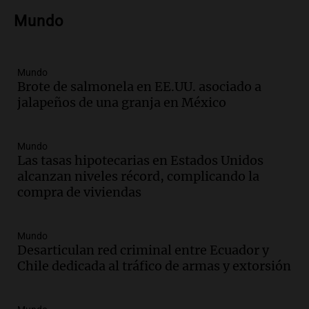
Ahora país
Mundo
Episodios
Audio.
Gobierno argentino enfrenta
crítica por falta de explicaciones sobre
Mundo
la ley de tierras
Brote de salmonela en EE.UU. asociado a
Noticias
jalapeños de una granja en México
Episodios
Audio.
El gobierno sufre una derrota y
debe aceptar modificaciones en la ley de
Mundo
tierras por falta de votos
Las tasas hipotecarias en Estados Unidos
Noticias
alcanzan niveles récord, complicando la
Episodios
compra de viviendas
Audio.
Santa Cruz restituye salarios
descontados a docentes por paro en dos
Mundo
fechas clave de 2023
Desarticulan red criminal entre Ecuador y
Panorama Federal
Chile dedicada al tráfico de armas y extorsión
Episodios
Audio.
Detenciones clave en la causa del
fentanilo: la justicia avanza tras