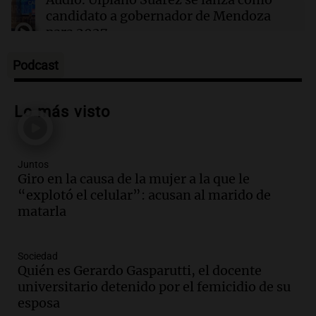
candidato a gobernador de Mendoza
para 2027
Panorama Federal
Episodios
Podcast
Audio.
Críticas a autoridades por cierre
del paso internacional por intenso
Lo más visto
temporal de nieve en la alta montaña
Panorama Federal
Episodios
Juntos
Audio.
Consejo Deliberante de San
Giro en la causa de la mujer a la que le
Miguel de Tucumán solicitará informe
“explotó el celular”: acusan al marido de
tras explosión mortal en edificio
matarla
Panorama Federal
Episodios
Audio.
Consejo Deliberante de San
Sociedad
Miguel de Tucumán pide informe tras
Quién es Gerardo Gasparutti, el docente
explosión en edificio de Montiagudo
universitario detenido por el femicidio de su
Panorama Federal
esposa