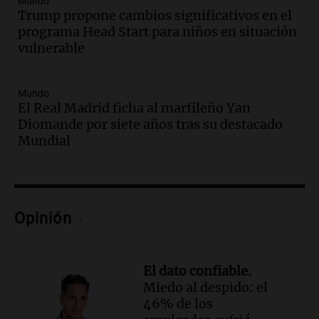
Mundo
muertes de 90 personas
Trump propone cambios significativos en el
programa Head Start para niños en situación
Noticias
vulnerable
Episodios
Audio.
Alertas meteorológicas en
Argentina: lluvias, tormentas y ráfagas
Mundo
de viento fuertes en varias provincias
El Real Madrid ficha al marfileño Yan
Noticias
Diomande por siete años tras su destacado
Episodios
Mundial
Audio.
Coti, en plena gira europea:
"Tocar en Liverpool es como tocar el
cielo con las manos"
Ahora país
Opinión
Episodios
Audio.
Una historia de superación y
música: Paloma y su violín en Cadena 3
El dato confiable.
emocionan a todos
Miedo al despido: el
Noticias
46% de los
Episodios