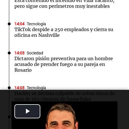
Está contenido el incendio en Villa Yacanto,
pero sigue con perímetros muy inestables
14:04
Tecnología
TikTok despide a 250 empleados y cierra su
oficina en Nashville
14:03
Sociedad
Dictaron pisión preventiva para un hombre
acusado de prender fuego a su pareja en
Rosario
14:03
Tecnología
Hacker se declara culpable de robar datos de
más de 165 clientes de Snowflake
Play
13:54
Ahora país
Video
Caso María Lucila Pagani: las claves que
derrumbaron la versión de la explosión del