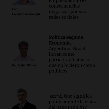
empleados sufrió
Audio.
“Hicieron feliz a una palomita”:
consecuencias
la emotiva entrega del violín a la hija del
Por
negativas por sus
histórico limpiavidrios
Federico Albarenque
redes sociales
Juntos
Episodios
Audio.
Ley para regular refugios y
criaderos: "La superpoblación de perros
Política esquina
y gatos es gravísima"
Economía.
Noticias Rosario
Argentina-Brasil:
Episodios
lloran como
patriagrandistas lo
Audio.
Miedo al despido: el 46% de los
que no hicieron como
empleados sufrió consecuencias
Por
Adrián Simioni
politicos
negativas por sus redes sociales
El dato confiable
Episodios
3x1=4.
Qué significa
políticamente la visita
del papa León XIV