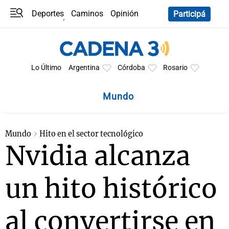
Deportes
Caminos
Opinión
Participá
Programas
Últimas coberturas
Últimas 24 h
En YouTube
Clima
Horóscopo
Lo Último
Argentina
Córdoba
Rosario
Mundo
Mundo
Hito en el sector tecnológico
Nvidia alcanza
un hito histórico
al convertirse en