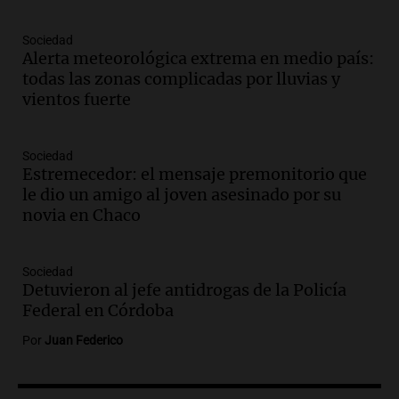
Episodios
Audio.
Cuatro policías imputados por
Sociedad
arrestar y agredir a una niña de 13 años
Alerta meteorológica extrema en medio país:
en Tucumán
todas las zonas complicadas por lluvias y
Panorama Federal
vientos fuerte
Episodios
Audio.
Fuertes vientos afectan a Tafí del
Valle con ráfagas de hasta 90 km/h y
Sociedad
Estremecedor: el mensaje premonitorio que
causan daños
le dio un amigo al joven asesinado por su
Panorama Federal
novia en Chaco
Episodios
Audio.
San Juan recibe 250 millones de
dólares para infraestructura a través del
Sociedad
Proyecto Vicuña de minería
Detuvieron al jefe antidrogas de la Policía
Noticias
Federal en Córdoba
Episodios
Por
Juan Federico
Audio.
Fuego en Córdoba: bomberos
combaten un incendio forestal en Villa
Yacanto