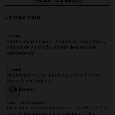
Podcast
Últimas 24 h
Audio.
Preparativos para la feria en La
Bulalle, Córdoba: actividades y horarios
Lo más visto
de apertura
Panorama Federal
Episodios
Sociedad
Audio.
Río Gallegos enfrenta secuelas de
Alerta amarilla por ciclogénesis: tormentas,
lluvias, senadores manifiestan
ráfagas de 70 km/h y fuerte descenso de
oposición a ley de tierras
temperatura
Panorama Federal
Episodios
Audio.
Mendoza celebra la apertura del
Sociedad
centro de esquí Penitentes Park tras
Detuvieron al jefe antidrogas de la Policía
siete años de cierre por falta de nieve
Federal en Córdoba
Panorama Federal
Por
Juan Federico
Episodios
Audio.
Madres en Rosario piden por la
Radioinforme 3 Rosario
Juez autorizó a integrante de "Los Monos" a
ley Joaquín.
salir de prisión para ir al shopping: "Es
Viva la Radio Rosario