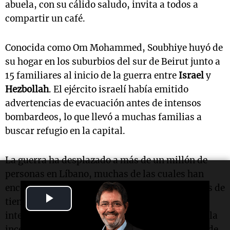
abuela, con su cálido saludo, invita a todos a
compartir un café.
Conocida como Om Mohammed, Soubhiye huyó de
su hogar en los suburbios del sur de Beirut junto a
15 familiares al inicio de la guerra entre
Israel
y
Hezbollah
. El ejército israelí había emitido
advertencias de evacuación antes de intensos
bombardeos, lo que llevó a muchas familias a
buscar refugio en la capital.
La guerra ha desplazado a más de un millón de
personas en Líbano, muchas de las cuales han
encontrado refugio en escuelas y asentamientos de
Play
tiendas. Al llegar a su nuevo hogar, Soubhiye
intentó conseguir ayuda, pero la larga espera y la
Video
incertidumbre la llevaron a tomar la iniciativa de