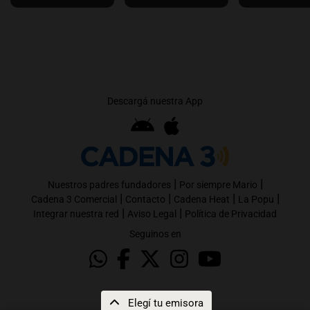
Descargá nuestra App
|
|
Nuestros padres fundadores
Por siempre Mario
|
|
|
|
Cadena 3 Comercial
Contacto
Cadena Heat
La Popu
|
|
Integrar nuestra red
Aviso Legal
Política de Privacidad
Seguinos en
Elegí tu emisora