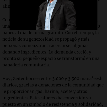
alimentar a su familia y a quienes la rodeaban.
Comenzó a hornear mana’eesh utilizando su saj,
una plancha metálica tradicional, y repartió 200
panes al día de forma gratuita. Con el tiempo, la
noticia de su generosidad se propagó y más
personas comenzaron a acercarse, algunas
donando ingredientes. La demanda creció, y
pronto su pequeño espacio se transformó en una
panadería comunitaria.
Hoy, Zeiter hornea entre 3.000 y 3.500 mana’eesh
diarios, gracias a donaciones de la comunidad que
le proporcionan gas, harina, aceite y otros
ingredientes. Este esfuerzo ha convertido su
puesto en un símbolo de resistencia y solidaridad,