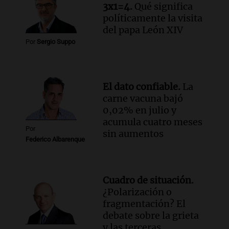
Episodios
3x1=4.
Qué significa
Audio.
Monseñor Fenoy celebra la visita
políticamente la visita
de León XIV a Argentina y reflexiona
del papa León XIV
sobre su impacto espiritual
Por
Sergio Suppo
Panorama Federal
Episodios
Audio.
El ministro de Economía de Santa
El dato confiable.
La
Fe relativiza el impacto del fallo sobre
carne vacuna bajó
jubilaciones en la provincia
0,02% en julio y
Panorama Federal
acumula cuatro meses
Episodios
Por
sin aumentos
Federico Albarenque
Cuadro de situación.
¿Polarización o
fragmentación? El
debate sobre la grieta
y las terceras