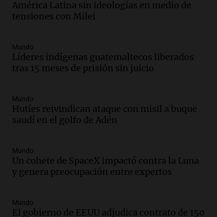
América Latina sin ideologías en medio de
récords y atletas de 20 países
tensiones con Milei
Amamos Argentina
Episodios
Audio.
Conductor imputado por
Mundo
accidente fatal en San Luis dejó tres
Líderes indígenas guatemaltecos liberados
jóvenes muertos y un herido grave
tras 15 meses de prisión sin juicio
Panorama Federal
Episodios
Mundo
Audio.
Historiador de la UBA celebró la
Hutíes reivindican ataque con misil a buque
marcha atrás en la Ley de Tierras:
saudí en el golfo de Adén
“Frenamos un saqueo de recursos”
Amamos Argentina
Episodios
Mundo
Audio.
Ahyre estuvo en el Estudio
Un cohete de SpaceX impactó contra la Luna
Federal Sancor Seguros y adelantó su
y genera preocupación entre expertos
nuevo tema a Cadena 3 Rosario.
Viva la Radio Rosario
Mundo
Episodios
El gobierno de EEUU adjudica contrato de 150