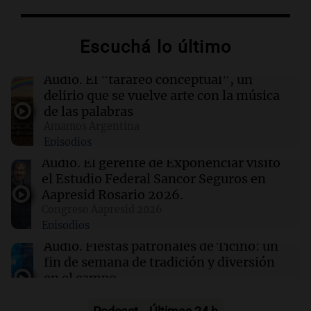
Nikita Bier renuncia como jefe de producto de
X tras un año en el cargo
Escuchá lo último
22:03
Tecnología
Descuentos de hasta $400 en entradas para
Audio.
El "tarareo conceptual", un
TechCrunch Disrupt 2026 hasta el viernes
delirio que se vuelve arte con la música
de las palabras
Amamos Argentina
22:00
Viva la Radio Rosario
Episodios
Madres pidieron por la Ley Joaquín en
Rosario: "Nos arrancaron lo más sagrado"
Audio.
El gerente de Exponenciar visitó
el Estudio Federal Sancor Seguros en
Aapresid Rosario 2026.
21:54
Mundo
Congreso Aapresid 2026
Líderes indígenas guatemaltecos liberados
Episodios
tras 15 meses de prisión sin juicio
Audio.
Fiestas patronales de Ticino: un
fin de semana de tradición y diversión
en el campo
Panorama Federal
Episodios