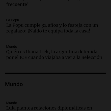
frecuente"
Episodios
Audio.
Juan Pedro Colombo, rematador
de hacienda: “Las tecnologías no
La Popu
La Popu cumple 32 años y lo festeja con un
reemplazan el contacto con la gente”
regalazo: ¡Naldo te equipa toda la casa!
La Argentina, hoy
Episodios
Audio.
Un trabajador herido tras caer a
Mundo
Quién es Iliana Lick, la argentina detenida
un pozo de 17 metros en Nueva Córdoba
por el ICE cuando viajaba a ver a la Selección
Panorama Federal
Episodios
Audio.
Lanzamiento del Tigo 7 CSH: el
nuevo híbrido enchufable de Chery llega
Mundo
al mercado argentino
Panorama Federal
Episodios
Mundo
Audio.
Perito Moreno recibe la Copa
Lula plantea relaciones diplomáticas en
Mundial de Natación de Invierno con