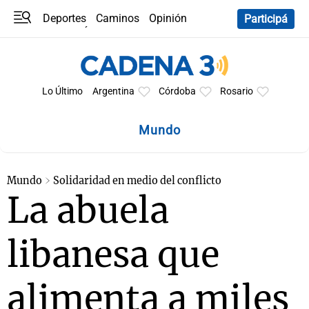
Deportes
Caminos
Opinión
Participá
Programas
Últimas coberturas
Últimas 24 h
En YouTube
Clima
Horóscopo
Lo Último
Argentina
Córdoba
Rosario
Mundo
Mundo
Solidaridad en medio del conflicto
La abuela
libanesa que
alimenta a miles