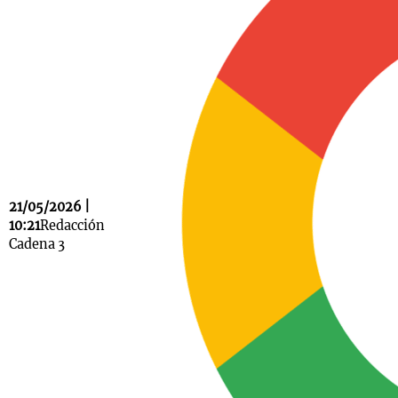
Notas
s
Notas
La Sole en
ial
Mundial 2026
Cadena 3
21/05/2026 |
10:21
Redacción
Cadena 3