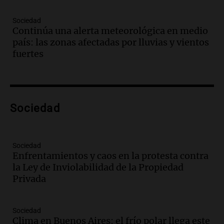
Audio.
El juicio contra Oscar González
avanza con testimonios clave sobre el
Sociedad
accidente en Villa Dolores
Continúa una alerta meteorológica en medio
Panorama Federal
país: las zonas afectadas por lluvias y vientos
Episodios
fuertes
Audio.
El teatro Real da la bienvenida a
la temporada Rock Real con bandas
tributo todos los jueves
Panorama Federal
Sociedad
Episodios
Audio.
Nicolás Marotta, el cordobés de
Recoleta: “Enfrentar a Boca, sea donde
sea, va a ser lindo”
Sociedad
Enfrentamientos y caos en la protesta contra
La Cadena del Gol
la Ley de Inviolabilidad de la Propiedad
Episodios
Privada
Audio.
Débora Blanca, psicóloga experta
en ludopatía: “Tener el casino en la
mano es muy peligroso”
Sociedad
La Argentina, hoy
Clima en Buenos Aires: el frío polar llega este