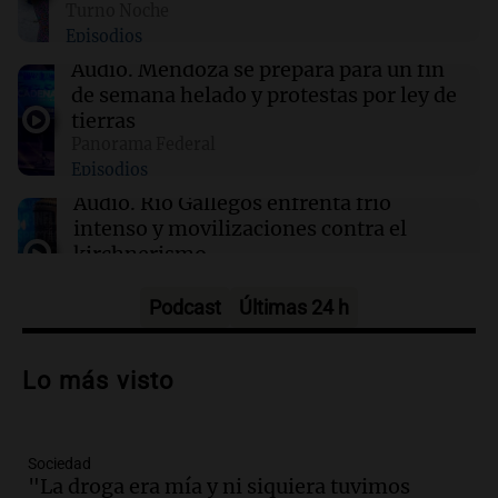
Turno Noche
viernes 7 de agosto
Episodios
Audio.
Mendoza se prepara para un fin
00:11
Mundo
de semana helado y protestas por ley de
Incendio en Cuernavaca por fuga de gas en
tierras
camión cisterna deja 21 heridos
Panorama Federal
Episodios
Audio.
Río Gallegos enfrenta frío
intenso y movilizaciones contra el
kirchnerismo
Panorama Federal
Episodios
Podcast
Últimas 24 h
Audio.
Debate en el Senado sobre
propiedad privada y cuestionamientos a
Lo más visto
la soberanía digital en Argentina
Panorama Federal
Episodios
Sociedad
Audio.
Mendoza se prepara para un fin
"La droga era mía y ni siquiera tuvimos
de semana helado y ciudadanos