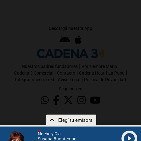
Descargá nuestra App
|
|
Nuestros padres fundadores
Por siempre Mario
|
|
|
|
Cadena 3 Comercial
Contacto
Cadena Heat
La Popu
|
|
Integrar nuestra red
Aviso Legal
Política de Privacidad
Seguinos en
Elegí tu emisora
Noche y Día
Susana Buontempo