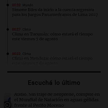
00:32
Mundo
Simone Biles da inicio a la cuenta regresiva
para los Juegos Panamericanos de Lima 2027
00:27
Clima
Clima en Tucumán: cómo estará el tiempo
este viernes 7 de agosto
00:22
Clima
Clima en Mendoza: cómo estará el tiempo
este viernes 7 de agosto
00:16
Clima
Escuchá lo último
Clima en Santa Fe: cómo estará el tiempo este
viernes 7 de agosto
Audio.
Sin traje de neoprene, compite en
el Mundial de Natación en aguas gélidas
00:11
Clima
frente al Perito Moreno
Clima en Rosario: cómo estará el tiempo este