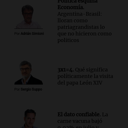
Política esquina
Economía.
Argentina-Brasil:
lloran como
patriagrandistas lo
que no hicieron como
Por
Adrián Simioni
politicos
3x1=4.
Qué significa
políticamente la visita
del papa León XIV
Por
Sergio Suppo
El dato confiable.
La
carne vacuna bajó
0,02% en julio y