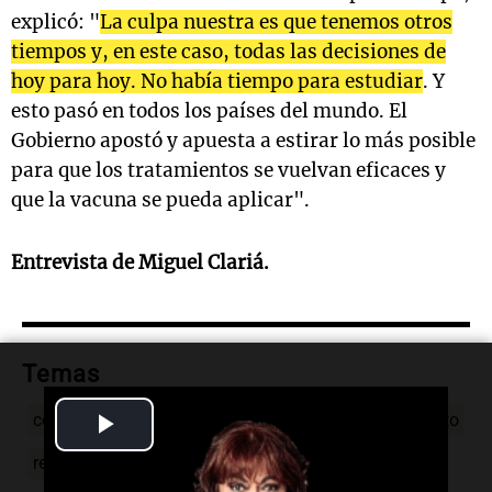
explicó: "
La culpa nuestra es que tenemos otros
tiempos y, en este caso, todas las decisiones de
hoy para hoy. No había tiempo para estudiar
. Y
esto pasó en todos los países del mundo. El
Gobierno apostó y apuesta a estirar lo más posible
para que los tratamientos se vuelvan eficaces y
que la vacuna se pueda aplicar".
Entrevista de Miguel Clariá.
Temas
Play
coronavirus
investigadores
Conicet
acatamiento
restricciones
interior
pandemia
argentina
Video