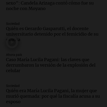
sexo": Candela Arizaga contó cómo fue su
marchan contra reforma de tierras
noche con Moyano
Panorama Federal
Episodios
Sociedad
Audio.
El "Mono" de Kapanga
Quién es Gerardo Gasparutti, el docente
adelantó su show en Rosario.
universitario detenido por el femicidio de su
Viva la Radio Rosario
esposa
Episodios
Audio.
Condenan a tres años de prisión
Ahora país
en suspenso a hombre por simular robo
Caso María Lucila Pagani: las claves que
de recaudación en San Luis
derrumbaron la versión de la explosión del
Panorama Federal
celular
Episodios
Audio.
Medicina reproductiva, entre la
ayuda por problemas de fertilidad y la
Sociedad
Quién era María Lucila Pagani, la mujer que
ostentación de millonarios
murió quemada: por qué la fiscalía acusa a su
Amamos Argentina
esposo
Episodios