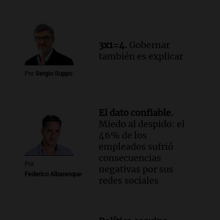
por la Ley de Tierras: "Construyeron un
relato mentiroso"
Informados al regreso
Episodios
3x1=4.
Gobernar
también es explicar
Por
Sergio Suppo
El dato confiable.
Miedo al despido: el
46% de los
empleados sufrió
consecuencias
Por
negativas por sus
Federico Albarenque
redes sociales