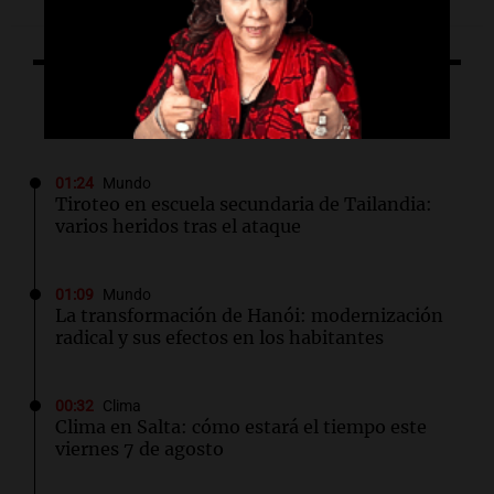
Lo último
01:24
Mundo
Tiroteo en escuela secundaria de Tailandia:
varios heridos tras el ataque
01:09
Mundo
La transformación de Hanói: modernización
radical y sus efectos en los habitantes
00:32
Clima
Clima en Salta: cómo estará el tiempo este
viernes 7 de agosto