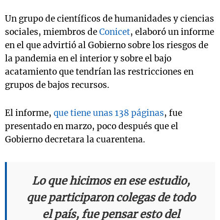
Un grupo de científicos de humanidades y ciencias
sociales, miembros de
Conicet
, elaboró un informe
Notas
en el que advirtió al Gobierno sobre los riesgos de
s
Notas
la pandemia en el interior y sobre el bajo
La Sole en
acatamiento que tendrían las restricciones en
ial
Mundial 2026
Cadena 3
grupos de bajos recursos.
El informe,
que tiene unas 138 páginas
, fue
presentado en marzo, poco después que el
Gobierno decretara la cuarentena.
Lo que hicimos en ese estudio,
que participaron colegas de todo
el país, fue pensar esto del