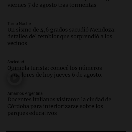
Episodios
viernes 7 de agosto tras tormentas
Audio.
Docentes italianos visitaron la
ciudad de Córdoba para interiorizarse
Turno Noche
sobre los parques educativos
Un sismo de 4,6 grados sacudió Mendoza:
Amamos Argentina
detalles del temblor que sorprendió a los
Episodios
vecinos
Audio.
Meteorólogo alertó que El Niño
traerá más lluvias y eventos extremos
durante la primavera
Sociedad
Informados al regreso
Quiniela turista: conocé los números
Episodios
ganadores de hoy jueves 6 de agosto.
Audio.
Córdoba sigue trabajando para
restablecer el servicio de electricidad
Amamos Argentina
tras fuertes vientos
Docentes italianos visitaron la ciudad de
Panorama Federal
Córdoba para interiorizarse sobre los
Episodios
parques educativos
Audio.
Según una encuesta, el 80% de
los empresarios del país cree que la
economía mejorará el próximo año