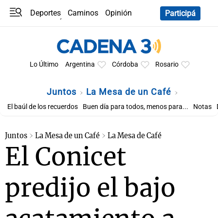
Deportes
Caminos
Opinión
Participá
Programas
Últimas coberturas
Últimas 24 h
En YouTube
Clima
Horóscopo
Lo Último
Argentina
Córdoba
Rosario
Juntos
La Mesa de un Café
El baúl de los recuerdos
Buen día para todos, menos para...
Notas
Juntos
La Mesa de un Café
La Mesa de Café
El Conicet
predijo el bajo