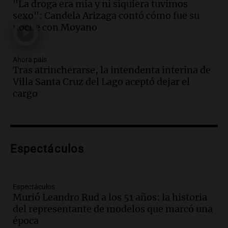
"La droga era mía y ni siquiera tuvimos
Episodios
sexo": Candela Arizaga contó cómo fue su
Audio.
Audiencia por tragedia vial en
noche con Moyano
Altas Cumbres: peritos analizan
teléfono de Óscar González
Ahora país
Panorama Federal
Tras atrincherarse, la intendenta interina de
Episodios
Villa Santa Cruz del Lago aceptó dejar el
Audio.
Solicitan quiebra de Lebron
cargo
Group en medio de una investigación
por estafa piramidal millonaria
Panorama Federal
Episodios
Audio.
Detienen a pareja en Alderete por
Espectáculos
venta de medicamentos controlados
mediante delivery
Panorama Federal
Espectáculos
Episodios
Murió Leandro Rud a los 51 años: la historia
del representante de modelos que marcó una
Audio.
El alzobispo García Cueva llama a
época
la clase dirigente a abordar problemas