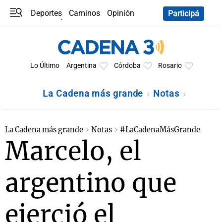
Deportes
Caminos
Opinión
Participá
Programas
Últimas coberturas
Últimas 24 h
En YouTube
Clima
Horóscopo
Lo Último
Argentina
Córdoba
Rosario
La Cadena más grande
Notas
La Cadena más grande
Notas
#LaCadenaMásGrande
Marcelo, el
argentino que
ejerció el