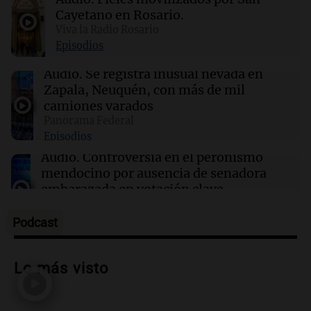
17:32
Ciencia
Estudio en la Antártida revela riesgos sociales
Cayetano en Rosario.
para astronautas en misiones prolongadas
Viva la Radio Rosario
Episodios
17:31
Ciencia
Audio.
Se registra inusual nevada en
Científicos de UCLA logran guiar el calor como
Zapala, Neuquén, con más de mil
si fuera luz a temperatura ambiente
camiones varados
Panorama Federal
Episodios
17:24
Sociedad
Ajustan la imputación a la menor involucrada
Audio.
Controversia en el peronismo
en el asesinato de Jeremías Monzón
mendocino por ausencia de senadora
embarazada en votación clave
Panorama Federal
Episodios
Podcast
Audio.
Mateo Bouniba, joven de Villa
María, necesita un trasplante de médula
Lo más visto
en Estados Unidos
Panorama Federal
Episodios