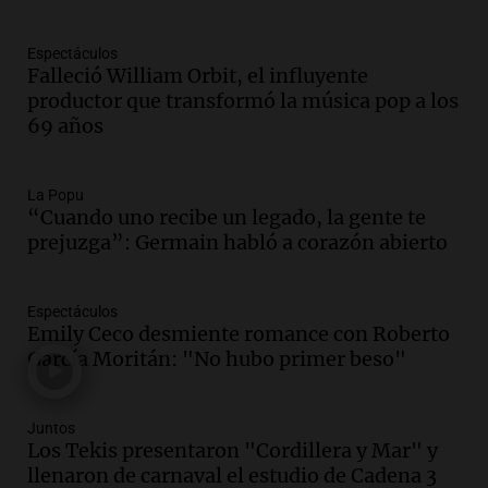
económicos y sociales
Panorama Federal
Espectáculos
Episodios
Falleció William Orbit, el influyente
Audio.
La inflación en Buenos Aires
productor que transformó la música pop a los
alcanza el 2,9% en julio, generando
69 años
incertidumbre sobre el IPC nacional
Panorama Federal
Episodios
La Popu
“Cuando uno recibe un legado, la gente te
Audio.
Descuentos de hasta 700.000
prejuzga”: Germain habló a corazón abierto
pesos en salarios docentes en Jujuy
generan fuertes críticas
Panorama Federal
Espectáculos
Episodios
Emily Ceco desmiente romance con Roberto
Audio.
Docentes de Jujuy denuncian
García Moritán: "No hubo primer beso"
descuentos de hasta 700.000 pesos en
sus salarios y genera alarma
Panorama Federal
Juntos
Los Tekis presentaron "Cordillera y Mar" y
Episodios
llenaron de carnaval el estudio de Cadena 3
Audio.
Siniestro vial en Salta: una mujer