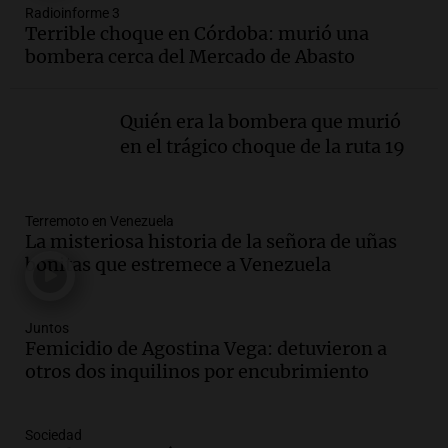
Radioinforme 3
Audio.
Fieles celebran a San Cayetano
Terrible choque en Córdoba: murió una
en Córdoba pidiendo pan, paz y trabajo
bombera cerca del Mercado de Abasto
Viva la Radio
Episodios
Quién era la bombera que murió
Audio.
Día Internacional de la Cerveza:
en el trágico choque de la ruta 19
mitos, secretos y el desafío de producir
cerveza artesanal
Viva la Radio
Terremoto en Venezuela
Episodios
La misteriosa historia de la señora de uñas
Audio.
Tucumán enfrenta un equilibrio
bonitas que estremece a Venezuela
financiero precario debido a la caída del
consumo y recaudación
Panorama Federal
Juntos
Femicidio de Agostina Vega: detuvieron a
Episodios
otros dos inquilinos por encubrimiento
Audio.
La calidad del empleo en
Argentina cae y preocupa a economistas
en un contexto de crisis económica
Sociedad
Panorama Federal