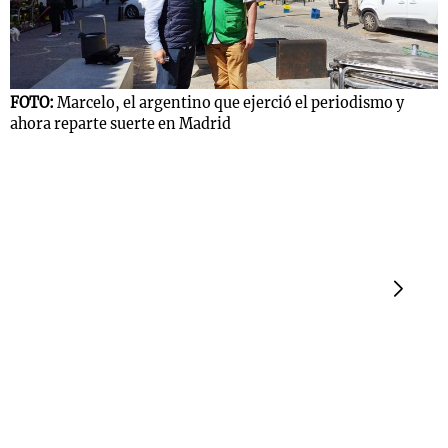
Notas
FOTO:
Marcelo, el argentino que ejerció el periodismo y
s
Notas
ahora reparte suerte en Madrid
La Sole en
ial
Mundial 2026
Cadena 3