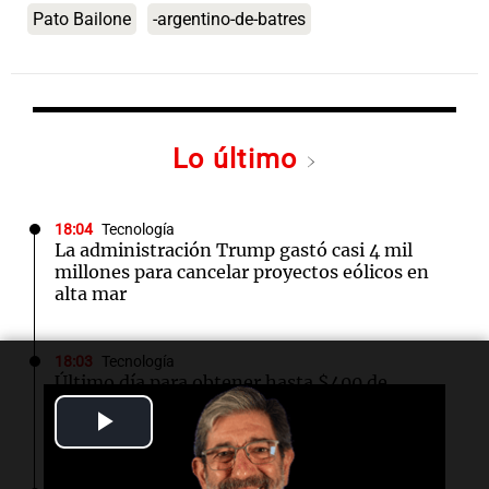
Pato Bailone
-argentino-de-batres
Lo último
18:04
Tecnología
La administración Trump gastó casi 4 mil
millones para cancelar proyectos eólicos en
alta mar
18:03
Tecnología
Último día para obtener hasta $400 de
descuento en entradas para TechCrunch
Play
Disrupt 2026
Video