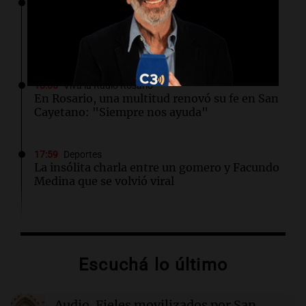
18:00
Sociedad
Incendio en un edificio lindero al de Cristina
Kirchner: evacuaron vecinos y hubo heridos
por humo
18:00
Viva la Radio Rosario
En Rosario, una multitud renovó su fe en San
Cayetano: "Siempre nos ayuda"
17:59
Deportes
La insólita charla entre un gomero y Facundo
Medina que se volvió viral
17:33
Desde el podio
TC Pick Up: Las "Chatas del Campo
Argentino" vuelven al Autódromo Cabalén en
Escuchá lo último
Octubre.
Audio.
Fieles movilizados por San