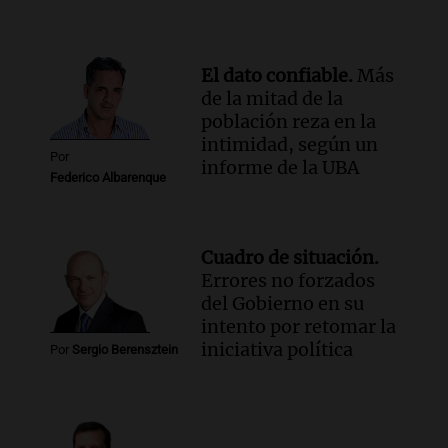
Audio.
La justicia reconoce el COVID
como enfermedad laboral tras el
fallecimiento de un docente
El dato confiable.
Más
Panorama Federal
de la mitad de la
Episodios
población reza en la
intimidad, según un
Por
informe de la UBA
Federico Albarenque
Cuadro de situación.
Errores no forzados
del Gobierno en su
intento por retomar la
iniciativa política
Por
Sergio Berensztein