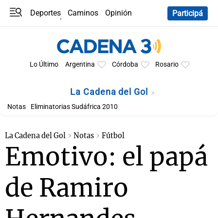
Deportes
Caminos
Opinión
Participá
Programas
Últimas coberturas
Últimas 24 h
En YouTube
Clima
Horóscopo
Lo Último
Argentina
Córdoba
Rosario
La Cadena del Gol
Notas
Eliminatorias Sudáfrica 2010
La Cadena del Gol
Notas
Fútbol
Emotivo: el papá
de Ramiro