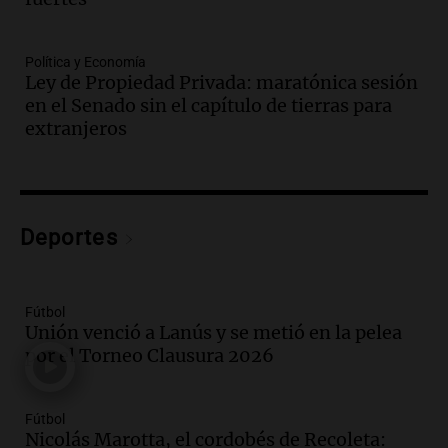
Audio.
El juicio contra Oscar González
avanza con testimonios clave sobre el
Política y Economía
accidente en Villa Dolores
Ley de Propiedad Privada: maratónica sesión
Panorama Federal
en el Senado sin el capítulo de tierras para
Episodios
extranjeros
Audio.
El teatro Real da la bienvenida a
la temporada Rock Real con bandas
tributo todos los jueves
Panorama Federal
Deportes
Episodios
Audio.
Nicolás Marotta, el cordobés de
Recoleta: “Enfrentar a Boca, sea donde
sea, va a ser lindo”
Fútbol
Unión venció a Lanús y se metió en la pelea
La Cadena del Gol
por el Torneo Clausura 2026
Episodios
Audio.
Débora Blanca, psicóloga experta
en ludopatía: “Tener el casino en la
Fútbol
mano es muy peligroso”
Nicolás Marotta, el cordobés de Recoleta: