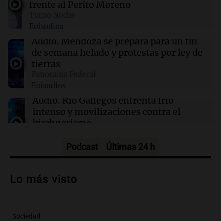
frente al Perito Moreno
La fertilización podría depender del trabajo en
Turno Noche
equipo de los espermatozoides, según un
Episodios
estudio
Audio.
Mendoza se prepara para un fin
de semana helado y protestas por ley de
01:24
Mundo
tierras
Tiroteo en escuela secundaria de Tailandia:
Panorama Federal
varios heridos tras el ataque
Episodios
Audio.
Río Gallegos enfrenta frío
intenso y movilizaciones contra el
kirchnerismo
Panorama Federal
Episodios
Podcast
Últimas 24 h
Audio.
Debate en el Senado sobre
propiedad privada y cuestionamientos a
Lo más visto
la soberanía digital en Argentina
Panorama Federal
Episodios
Sociedad
Audio.
Mendoza se prepara para un fin