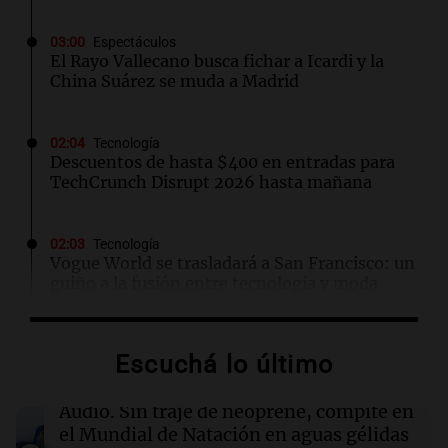
03:00
Espectáculos
El Rayo Vallecano busca fichar a Icardi y la
China Suárez se muda a Madrid
02:04
Tecnología
Descuentos de hasta $400 en entradas para
TechCrunch Disrupt 2026 hasta mañana
02:03
Tecnología
Vogue World se trasladará a San Francisco: un
guiño a la fusión entre tecnología y moda
01:59
Mundo
Escuchá lo último
Laura Galván brilla en los Centroamericanos y
México establece nuevo récord de oros
Audio.
Sin traje de neoprene, compite en
el Mundial de Natación en aguas gélidas
01:29
Ciencia