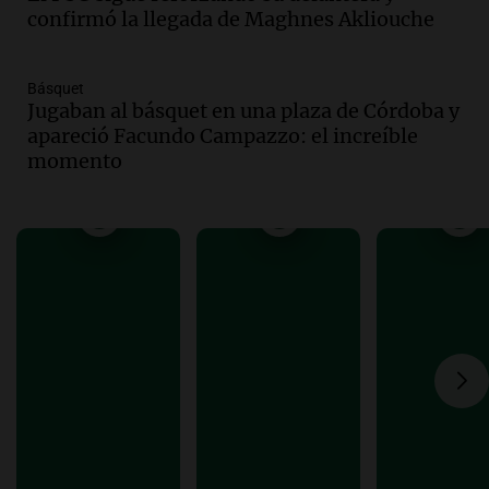
confirmó la llegada de Maghnes Akliouche
economía mejorará el próximo año
Amamos Argentina
Episodios
Básquet
Audio.
Carolina Losada: "Faltó que el
Jugaban al básquet en una plaza de Córdoba y
oficialismo la explique mejor" sobre la
apareció Facundo Campazzo: el increíble
ley de propiedad privada
momento
Informados al regreso
Episodios
Audio.
Debate en el Senado y protesta
en Rosario contra la ley de Propiedad
Privada.
Viva la Radio Rosario
Episodios
Audio.
Manifestación en Rosario contra
la ley de Propiedad Privada debatida en
el Senado.
Viva la Radio Rosario
Episodios