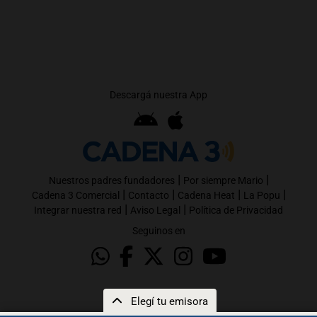
Descargá nuestra App
|
|
Nuestros padres fundadores
Por siempre Mario
|
|
|
|
Cadena 3 Comercial
Contacto
Cadena Heat
La Popu
|
|
Integrar nuestra red
Aviso Legal
Política de Privacidad
Seguinos en
Elegí tu emisora