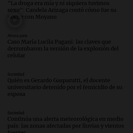
"La droga era mía y ni siquiera tuvimos
de semana helado y ciudadanos
sexo": Candela Arizaga contó cómo fue su
marchan contra reforma de tierras
noche con Moyano
Panorama Federal
Episodios
Ahora país
Audio.
El "Mono" de Kapanga
Caso María Lucila Pagani: las claves que
adelantó su show en Rosario.
derrumbaron la versión de la explosión del
Viva la Radio Rosario
celular
Episodios
Audio.
Condenan a tres años de prisión
Sociedad
en suspenso a hombre por simular robo
Quién es Gerardo Gasparutti, el docente
de recaudación en San Luis
universitario detenido por el femicidio de su
Panorama Federal
esposa
Episodios
Audio.
Medicina reproductiva, entre la
ayuda por problemas de fertilidad y la
Sociedad
Continúa una alerta meteorológica en medio
ostentación de millonarios
país: las zonas afectadas por lluvias y vientos
Amamos Argentina
fuertes
Episodios