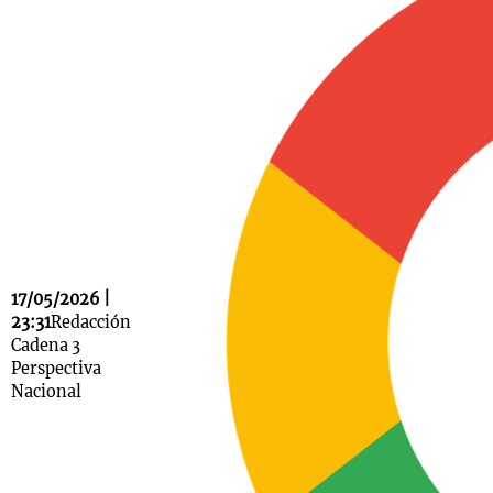
Notas
s
Notas
La Sole en
ial
Mundial 2026
Cadena 3
17/05/2026 |
23:31
Redacción
Cadena 3
Perspectiva
Nacional