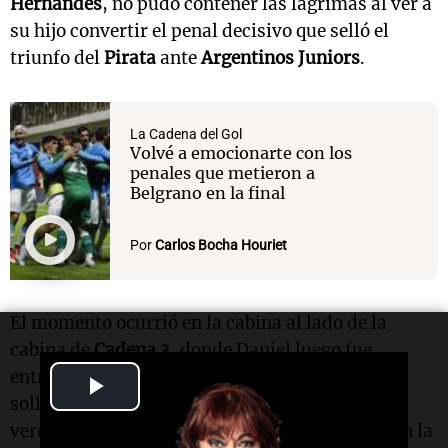
Hernandes
, no pudo contener las lágrimas al ver a
su hijo convertir el penal decisivo que selló el
triunfo del
Pirata
ante
Argentinos Juniors
.
La Cadena del Gol
Volvé a emocionarte con los
penales que metieron a
Belgrano en la final
Por
Carlos Bocha Houriet
El momento ocurrió en la cabina al lado de la
cabina de
Cadena 3
, donde Daniel luego fue
entrevistado en medio de la euforia. Entre
Play
sollozos, expresó: “Una alegría tremenda, la
Video
verdad que no lo podía creer. Parecía
Montiel
en la