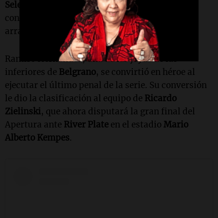
Selección
”. Además, reveló un detalle
conmovedor: Ramiro jugó con fiebre, que
arrastraba desde la noche anterior.
Ramiro Hernandes, una de las joyas de las
inferiores de
Belgrano
, se convirtió en héroe al
ejecutar el último penal de la serie. Su conversión
le dio la clasificación al equipo de
Ricardo
Zielinski
, que ahora disputará la gran final del
Apertura ante
River Plate
en el estadio
Mario
Alberto Kempes
.