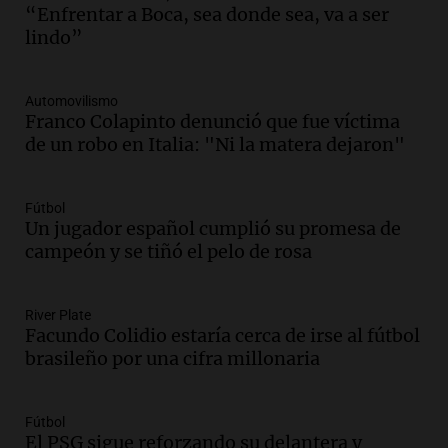
La Argentina, hoy
“Enfrentar a Boca, sea donde sea, va a ser
Episodios
lindo”
Audio.
Docentes italianos visitaron la
ciudad de Córdoba para interiorizarse
Automovilismo
sobre los parques educativos
Franco Colapinto denunció que fue víctima
Amamos Argentina
de un robo en Italia: "Ni la matera dejaron"
Episodios
Audio.
Meteorólogo alertó que El Niño
traerá más lluvias y eventos extremos
Fútbol
durante la primavera
Un jugador español cumplió su promesa de
Informados al regreso
campeón y se tiñó el pelo de rosa
Episodios
Audio.
Córdoba sigue trabajando para
River Plate
restablecer el servicio de electricidad
Facundo Colidio estaría cerca de irse al fútbol
tras fuertes vientos
brasileño por una cifra millonaria
Panorama Federal
Episodios
Audio.
Según una encuesta, el 80% de
Fútbol
El PSG sigue reforzando su delantera y
los empresarios del país cree que la