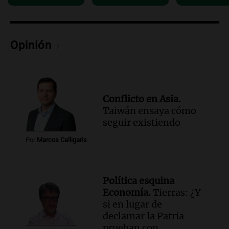
Audio.
Luis Juez cuestionó la polémica
por la Ley de Tierras: "Construyeron un
relato mentiroso"
Informados al regreso
Opinión
Episodios
Conflicto en Asia.
Taiwán ensaya cómo
seguir existiendo
Por
Marcos Calligaris
Política esquina
Economía.
Tierras: ¿Y
si en lugar de
declamar la Patria
prueban con