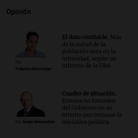
alrededores por nevadas y malas
condiciones de circulación
Opinión
Panorama Federal
Episodios
Audio.
Uspallata enfrenta un temporal
El dato confiable.
Más
de nieve que deja varados a 1500
de la mitad de la
camiones por más de 24 días
población reza en la
Noticias
intimidad, según un
Episodios
Por
informe de la UBA
Federico Albarenque
Audio.
Exigen justicia por Débora:
"Lamentablemente nadie va a
devolvérnosla"
Siempre Juntos Rosario
Cuadro de situación.
Episodios
Errores no forzados
del Gobierno en su
Audio.
Se divorciaron y la Justicia
intento por retomar la
ordenó que ella le pague una renta por
iniciativa política
vivir en la casa familiar
Por
Sergio Berensztein
Desayuno de Juntos
Episodios