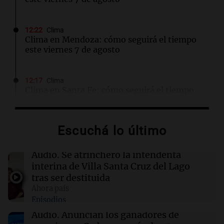
12:22
Clima
Clima en Mendoza: cómo seguirá el tiempo
este viernes 7 de agosto
12:17
Clima
Clima en Santa Fe: cómo seguirá el tiempo
este viernes 7 de agosto
Escuchá lo último
12:13
Juntos
Destituyeron a la intendenta interina de Villa
Santa Cruz del Lago y se atrincheró
Audio.
Se atrincheró la intendenta
interina de Villa Santa Cruz del Lago
tras ser destituida
12:13
Sociedad
Ahora país
Quiniela la primera de la mañana: conocé los
Episodios
números ganadores de hoy viernes 7 de
agosto.
Audio.
Anuncian los ganadores de