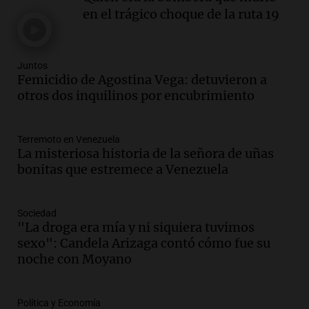
Audio.
Córdoba: destituyeron a la
en el trágico choque de la ruta 19
intendenta interina de Villa Santa Cruz
del Lago y se atrincheró
Juntos
Juntos
Episodios
Femicidio de Agostina Vega: detuvieron a
Audio.
Clases de tango y milonga en la
otros dos inquilinos por encubrimiento
Confitería El Oriental: una propuesta
cultural imperdible
Noticias
Terremoto en Venezuela
La misteriosa historia de la señora de uñas
Episodios
bonitas que estremece a Venezuela
Audio.
Más de la mitad de la población
reza en la intimidad, según un informe
de la UBA
Sociedad
El dato confiable
"La droga era mía y ni siquiera tuvimos
Episodios
sexo": Candela Arizaga contó cómo fue su
Audio.
Cientos de fieles celebran a San
noche con Moyano
Cayetano pidiendo trabajo y salud en
Córdoba
Política y Economía
Panorama Federal