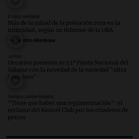
este miércoles
Noticias
Episodios
El dato confiable
Más de la mitad de la población reza en la
Audio.
Donald Trump acusa a México de
intimidad, según un informe de la UBA
perjudicar a Estados Unidos en medio de
tensiones y críticas
Por
Federico Albarenque
Panorama Federal
Episodios
Juntos
Audio.
Oncativo presenta su 52ª Fiesta
Oncativo presenta su 52ª Fiesta Nacional del
Nacional del Salame con la novedad de la
Salame con la novedad de la variedad "ultra
variedad “ultra premium”
premium"
Juntos
Episodios
Siempre Juntos Rosario
Audio.
El reclamo del sector industrial
"Tiene que haber una reglamentación": el
tras las críticas de Caputo: "Somos seres
reclamo del Kennel Club por los criaderos de
humanos que trabajamos"
perros
Noticias Rosario
Episodios
Audio.
Suspenden clases en Bariloche y