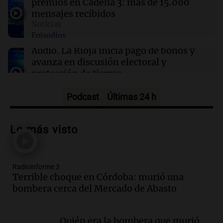
premios en Cadena 3: más de 15.000
mensajes recibidos
12:11
Clima
Noticias
Clima en Rosario: cómo seguirá el tiempo este
Episodios
viernes 7 de agosto
Audio.
La Rioja inicia pago de bonos y
avanza en discusión electoral y
protección de tierras
Panorama Federal
Episodios
Podcast
Últimas 24 h
Audio.
Los Tekis presentaron
"Cordillera y Mar" y llenaron de
Lo más visto
carnaval el estudio de Cadena 3
Juntos
Episodios
Radioinforme 3
Audio.
La Expo La Bulaye 2026
Terrible choque en Córdoba: murió una
comienza con sorpresas y grandes
bombera cerca del Mercado de Abasto
premios para los visitantes
Noticias
Episodios
Quién era la bombera que murió