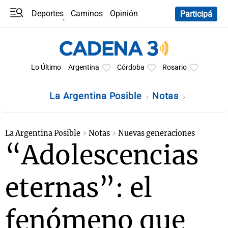
Deportes
Caminos
Opinión
Participá
Programas
Últimas coberturas
Últimas 24 h
En YouTube
Clima
Horóscopo
Lo Último
Argentina
Córdoba
Rosario
La Argentina Posible
Notas
La Argentina Posible
Notas
Nuevas generaciones
“Adolescencias
eternas”: el
fenómeno que