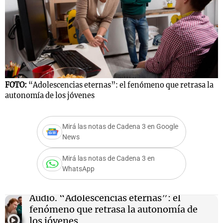
Notas
s
Notas
La Sole en
ial
Mundial 2026
Cadena 3
FOTO:
“Adolescencias eternas”: el fenómeno que retrasa la
autonomía de los jóvenes
Mirá las notas de Cadena 3 en Google
News
Mirá las notas de Cadena 3 en
WhatsApp
Audio.
“Adolescencias eternas”: el
fenómeno que retrasa la autonomía de
los jóvenes