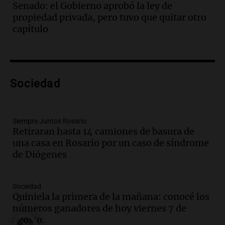
Senado: el Gobierno aprobó la ley de
Episodios
propiedad privada, pero tuvo que quitar otro
Audio.
"Tiene que haber una
capítulo
reglamentación": el reclamo del Kennel
Club por los criaderos de perros
Noticias Rosario
Episodios
Audio.
Trump acusa a México de
Sociedad
perjudicar la economía estadounidense
y defiende sus aranceles
Panorama Federal
Siempre Juntos Rosario
Episodios
Retiraran hasta 14 camiones de basura de
una casa en Rosario por un caso de síndrome
Audio.
México y Perú reanudan
de Diógenes
relaciones diplomáticas tras nueve
meses de ruptura por asilo político
Panorama Federal
Sociedad
Episodios
Quiniela la primera de la mañana: conocé los
Audio.
Kicillof critica represión en
números ganadores de hoy viernes 7 de
marcha y otras noticias nacionales de
agosto.