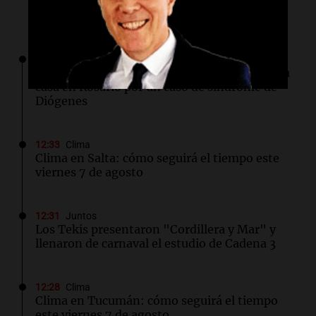
Lo último
12:34
Siempre Juntos Rosario
Retiraran hasta 14 camiones de basura de una
casa en Rosario por un caso de síndrome de
Diógenes
12:33
Clima
Clima en Salta: cómo seguirá el tiempo este
viernes 7 de agosto
12:31
Juntos
Los Tekis presentaron "Cordillera y Mar" y
llenaron de carnaval el estudio de Cadena 3
12:28
Clima
Clima en Tucumán: cómo seguirá el tiempo
este viernes 7 de agosto