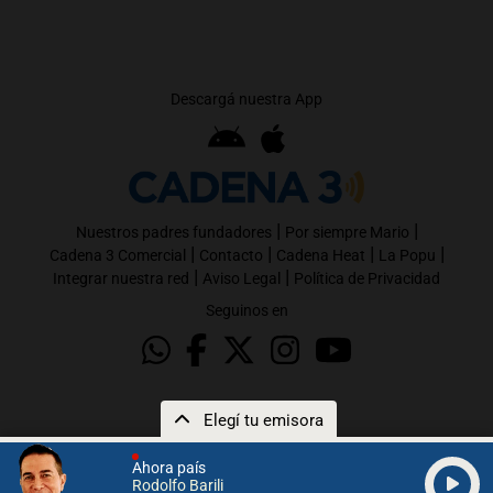
Descargá nuestra App
|
|
Nuestros padres fundadores
Por siempre Mario
|
|
|
|
Cadena 3 Comercial
Contacto
Cadena Heat
La Popu
|
|
Integrar nuestra red
Aviso Legal
Política de Privacidad
Seguinos en
Elegí tu emisora
Ahora país
Rodolfo Barili