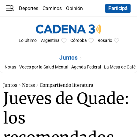
Deportes
Caminos
Opinión
Participá
Programas
Últimas coberturas
Últimas 24 h
En YouTube
Clima
Horóscopo
Lo Último
Argentina
Córdoba
Rosario
Juntos
Notas
Voces por la Salud Mental
Agenda Federal
La Mesa de Café
Juntos
Notas
Compartiendo literatura
Jueves de Quade:
los