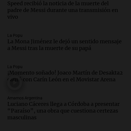
Speed recibió la noticia de la muerte del
Episodios
padre de Messi durante una transmisión en
Audio.
El abuelo de Agostina Vega, tras
vivo
las nuevas detenciones: "En esa casa
todos tenían algo que ver"
Una mañana para todos
La Popu
La Mona Jiménez le dejó un sentido mensaje
Episodios
a Messi tras la muerte de su papá
Audio.
Una nutricionista derribó el mito
del desayuno ideal: qué alimentos
conviene priorizar
La Popu
Una mañana para todos
¡Momento soñado! Joaco Martín de Desakta2
Episodios
cantó con Carín León en el Movistar Arena
Audio.
Murió Jorge Messi
Amamos Argentina
Una mañana para todos
Luciano Cáceres llega a Córdoba a presentar
Episodios
“Paraíso”, una obra que cuestiona certezas
masculinas
Audio.
Mateo, a los 25 años, lucha
contra el tiempo: necesita un trasplante