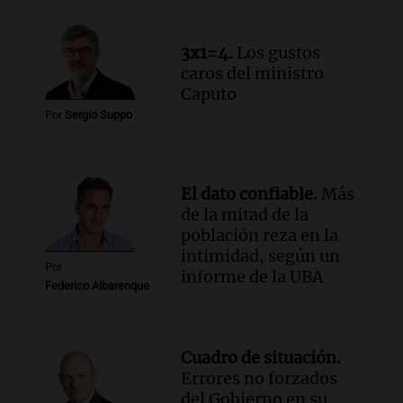
qué crece el consumo de alimentos con
proteínas
3x1=4.
Los gustos
Una mañana para todos
caros del ministro
Episodios
Caputo
Audio.
Investigan un asalto millonario a
Por
Sergio Suppo
la cooperativa Talamochita en Villa
María
Panorama Federal
Episodios
El dato confiable.
Más
de la mitad de la
población reza en la
intimidad, según un
Por
informe de la UBA
Federico Albarenque
Cuadro de situación.
Errores no forzados
del Gobierno en su