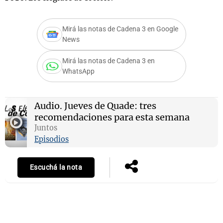
Mirá las notas de Cadena 3 en Google
News
Notas
s
Notas
Mirá las notas de Cadena 3 en
La Sole en
WhatsApp
ial
Mundial 2026
Cadena 3
Audio.
Jueves de Quade: tres
recomendaciones para esta semana
Juntos
Episodios
Escuchá la nota