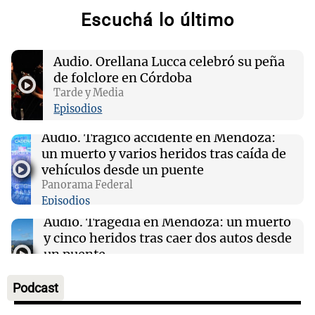
Escuchá lo último
15:00
Sociedad
Quiniela matutina: conocé los números
Audio.
Orellana Lucca celebró su peña
ganadores de hoy sábado 8 de agosto.
de folclore en Córdoba
Tarde y Media
14:55
Mundo
Episodios
España implementa controles de pasaporte a
viajeros italianos tras crisis migratoria en
Audio.
Trágico accidente en Mendoza:
Ceuta
un muerto y varios heridos tras caída de
vehículos desde un puente
Panorama Federal
14:45
Deportes
Episodios
Racing se mide ante Argentinos Juniors tras
caída con Tigre en el Torneo Clausura
Audio.
Tragedia en Mendoza: un muerto
y cinco heridos tras caer dos autos desde
un puente
Una mañana para todos
Episodios
Podcast
Audio.
Messi llegará esta noche a