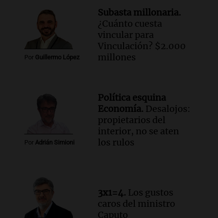
con Jujuy
Subasta millonaria.
Panorama Federal
¿Cuánto cuesta
Episodios
vincular para
Vinculación? $2.000
millones
Por
Guillermo López
Política esquina
Economía.
Desalojos:
propietarios del
interior, no se aten
los rulos
Por
Adrián Simioni
3x1=4.
Los gustos
caros del ministro
Caputo