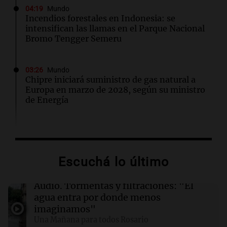
04:19
Mundo
Incendios forestales en Indonesia: se
intensifican las llamas en el Parque Nacional
Bromo Tengger Semeru
03:26
Mundo
Chipre iniciará suministro de gas natural a
Europa en marzo de 2028, según su ministro
de Energía
02:13
Mundo
Más de 1.300 vuelos cancelados en Shanghái
ante la llegada del tifón Dolphin
Escuchá lo último
02:03
Tecnología
Audio.
Tormentas y filtraciones: "El
Airbnb acelera el lanzamiento de funciones
agua entra por donde menos
gracias a la inteligencia artificial en su
imaginamos"
búsqueda
Una Mañana para todos Rosario