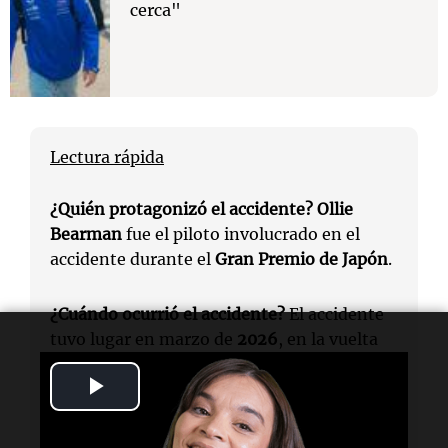
cerca"
Lectura rápida
¿Quién protagonizó el accidente?
Ollie
Bearman
fue el piloto involucrado en el
accidente durante el
Gran Premio de Japón
.
¿Cuándo ocurrió el accidente?
El accidente
tuvo lugar en marzo de
2026
, en la vuelta
22 de la carrera.
Play
¿Dónde sucedió el accidente?
El accidente
Video
ocurrió en el
Gran Premio de Japón
.