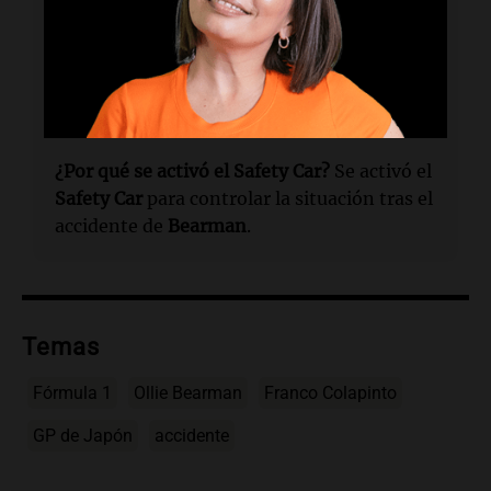
¿Cómo se produjo el accidente?
Bearman
perdió el control de su monoplaza al
intentar sobrepasar a
Franco Colapinto
.
¿Por qué se activó el Safety Car?
Se activó el
Safety Car
para controlar la situación tras el
accidente de
Bearman
.
Temas
Fórmula 1
Ollie Bearman
Franco Colapinto
GP de Japón
accidente