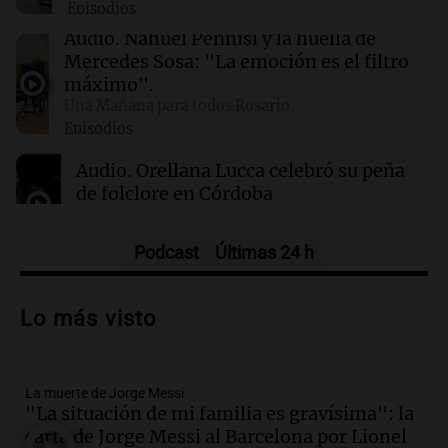
Episodios
01:49
Mundo
Audio.
Nahuel Pennisi y la huella de
El Pentágono solicita a la industria de defensa
Mercedes Sosa: "La emoción es el filtro
un aumento en la producción de armas
máximo".
Una Mañana para todos Rosario
Episodios
01:31
Ciencia
Reducir alimentos dulces no disminuye
Audio.
Orellana Lucca celebró su peña
antojos ni mejora la salud, según estudio
de folclore en Córdoba
Tarde y Media
Episodios
Podcast
Últimas 24 h
Audio.
Trágico accidente en Mendoza:
un muerto y varios heridos tras caída de
Lo más visto
vehículos desde un puente
Panorama Federal
Episodios
La muerte de Jorge Messi
Audio.
Tragedia en Mendoza: un muerto
"La situación de mi familia es gravísima": la
y cinco heridos tras caer dos autos desde
carta de Jorge Messi al Barcelona por Lionel
un puente