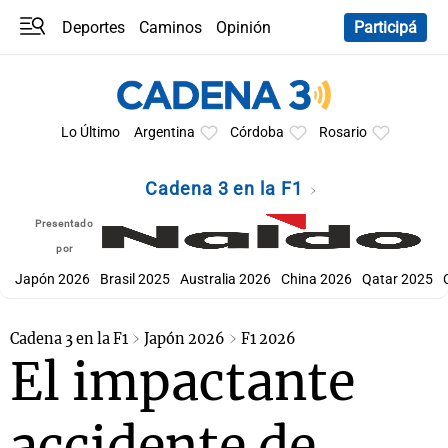
Deportes
Caminos
Opinión
Participá
Programas
Últimas coberturas
Últimas 24 h
En YouTube
Clima
Horóscopo
Lo Último
Argentina
Córdoba
Rosario
Cadena 3 en la F1
Presentado
por
Japón 2026
Brasil 2025
Australia 2026
China 2026
Qatar 2025
Cadena 3 en la F1
Japón 2026
F1 2026
El impactante
accidente de