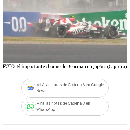
Notas
s
Notas
La Sole en
ial
Mundial 2026
Cadena 3
FOTO:
El impactante choque de Bearman en Japón. (Captura)
Mirá las notas de Cadena 3 en Google
News
Mirá las notas de Cadena 3 en
WhatsApp