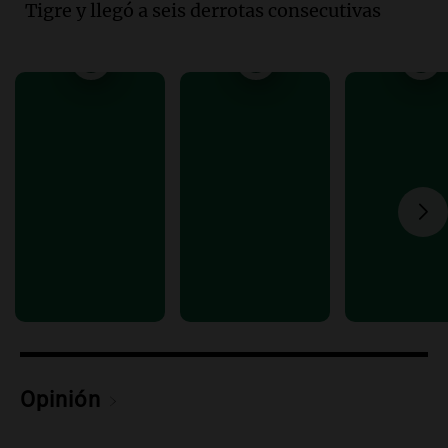
Tigre y llegó a seis derrotas consecutivas
Audio.
Mateo, a los 25 años, lucha
contra el tiempo: necesita un trasplante
para poder seguir viviend
Una mañana para todos
Episodios
Audio.
Estiman que la inflación nacional
de julio será menor al 2,9% registrado
en CABA
Una mañana para todos
Episodios
Audio.
Altas Cumbres: rescataron a una
cabra que llevaba ocho días atrapada en
un precipicio
Una mañana para todos
Episodios
Opinión
Audio.
Chile planteó mejorar la
conectividad fronteriza, aérea y digital