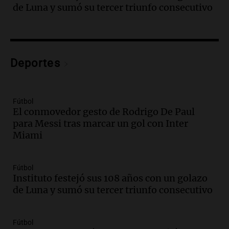
"Tres hombres se lo llevaron para
de Luna y sumó su tercer triunfo consecutivo
hacerle preguntas y nunca regresó"
Una mañana para todos
Episodios
Audio.
Voluntarios limpiaron 9.000
Deportes
metros del río Suquía y retiraron hasta
800 kilos de basura por jornada
Una mañana para todos
Episodios
Fútbol
El conmovedor gesto de Rodrigo De Paul
Audio.
La historia de la servilleta que
para Messi tras marcar un gol con Inter
firmó Jorge Messi para el primer
Miami
contrato de Leo con Barcelona
Una mañana para todos
Episodios
Fútbol
Instituto festejó sus 108 años con un golazo
Audio.
Joan Gaspart: "Sin Jorge, no sé si
de Luna y sumó su tercer triunfo consecutivo
Messi hubiera llegado adonde llegó"
Una mañana para todos
Episodios
Fútbol