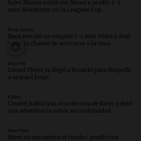
Inter Miami sufrió sin Messi y perdió 2-1
Audio.
El orgullo y el sueño argentino de
ante Monterrey en la Leagues Cup
Jorge Messi en una entrevista con Rony
Vargas en 2007
Una mañana para todos
Boca Juniors
Episodios
Boca rescató un empate 1-1 ante Vélez y dejó
Audio.
El abuelo de Agostina Vega, tras
pasar la chance de acercarse a la cima
las nuevas detenciones: "En esa casa
todos tenían algo que ver"
Deportes
Una mañana para todos
Lionel Messi ya llegó a Rosario para despedir
Episodios
a su papá Jorge
Audio.
Una nutricionista derribó el mito
del desayuno ideal: qué alimentos
conviene priorizar
Fútbol
Una mañana para todos
Coudet habló tras otra derrota de River y dejó
Episodios
una advertencia sobre su continuidad
Audio.
Murió Jorge Messi
River Plate
Una mañana para todos
River no encuentra el rumbo: perdió con
Episodios