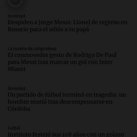
Una mañana para todos
Episodios
Sociedad
Audio.
Messi llegará esta noche a
Despiden a Jorge Messi: Lionel de regreso en
Rosario para acompañar a su familia
Rosario para el adiós a su papá
tras la muerte de su papá
Una mañana para todos
La muerte de Jorge Messi
Episodios
El conmovedor gesto de Rodrigo De Paul
Audio.
Ley de Propiedad Privada: el revés
para Messi tras marcar un gol con Inter
en el Congreso expuso una debilidad
Miami
comunicacional del Gobierno
Una mañana para todos
Episodios
Sociedad
Un partido de fútbol terminó en tragedia: un
Audio.
Casabindo se prepara para una
hombre murió tras descompensarse en
celebración única: 30.000 turistas y el
Córdoba
tradicional Toreo de la Vincha
Una mañana para todos
Episodios
Fútbol
Audio.
Borges, abogada de Pourrain:
Instituto festejó sus 108 años con un golazo