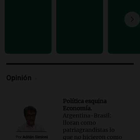
Panorama Federal
Episodios
Audio.
Casi 5.000 estudiantes de
Tucumán participarán en la segunda
edición de Enséñame Tucumán 2023
Panorama Federal
Episodios
Audio.
Valentina Soria Córdoba celebra
el fin de su tratamiento contra un tumor
renal en Tucumán
Opinión
Panorama Federal
Episodios
Política esquina
Economía.
Argentina-Brasil:
lloran como
patriagrandistas lo
que no hicieron como
Por
Adrián Simioni