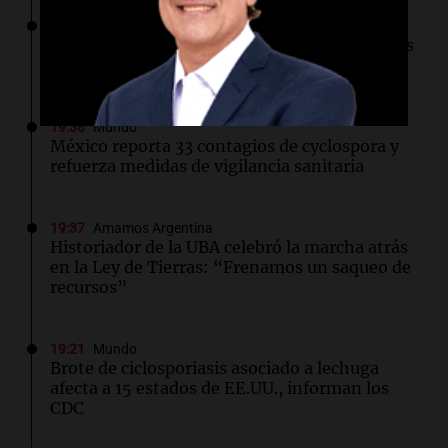
19:38
Clima
Alerta doble por tormentas en Rosario: lluvias
intensas, ráfagas y posible granizo
19:38
Mundo
México reporta 33 contagios de cyclospora y
refuerza medidas de vigilancia sanitaria
19:37
Amamos Argentina
Historiador de la UBA celebró la marcha atrás
en la Ley de Tierras: “Frenamos un saqueo de
recursos”
19:21
Mundo
Brote de ciclosporiasis asociado a lechuga
afecta a 15 estados de EE.UU., informan los
CDC