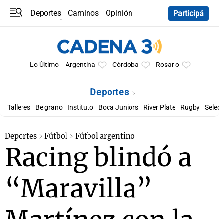
Deportes
Caminos
Opinión
Participá
Programas
Últimas coberturas
Últimas 24 h
En YouTube
Clima
Horóscopo
Lo Último
Argentina
Córdoba
Rosario
Deportes
Talleres
Belgrano
Instituto
Boca Juniors
River Plate
Rugby
Sele
Deportes
Fútbol
Fútbol argentino
Racing blindó a
“Maravilla”