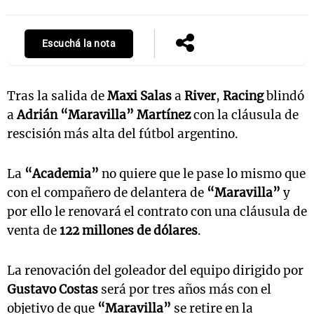
Escuchá la nota
Notas
s
Notas
La Sole en
Tras la salida de
Maxi Salas
a
River
,
Racing
blindó
ial
Mundial 2026
Cadena 3
a
Adrián “Maravilla” Martínez
con la cláusula de
rescisión más alta del fútbol argentino.
La
“Academia”
no quiere que le pase lo mismo que
con el compañero de delantera de
“Maravilla”
y
por ello le renovará el contrato con una cláusula de
venta de
122 millones de dólares
.
La renovación del goleador del equipo dirigido por
Gustavo Costas
será por tres años más con el
objetivo de que
“Maravilla”
se retire en la