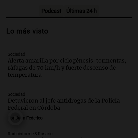
Panorama Federal
Episodios
Podcast
Últimas 24 h
Audio.
La Universidad de Milán y su
colaboración con la municipalidad para
Lo más visto
la educación y parques
Panorama Federal
Episodios
Sociedad
Audio.
Monseñor Fenoy celebra la visita
Alerta amarilla por ciclogénesis: tormentas,
de León XIV a Argentina y reflexiona
ráfagas de 70 km/h y fuerte descenso de
sobre su impacto espiritual
temperatura
Panorama Federal
Episodios
Audio.
El papamóvil de Juan Pablo II
Sociedad
revive con la visita de León XIV y una
Detuvieron al jefe antidrogas de la Policía
historia nacida en Córdoba
Federal en Córdoba
Viva la Radio
Por
Juan Federico
Episodios
Audio.
El ministro de Economía de Santa
Radioinforme 3 Rosario
Fe relativiza el impacto del fallo sobre