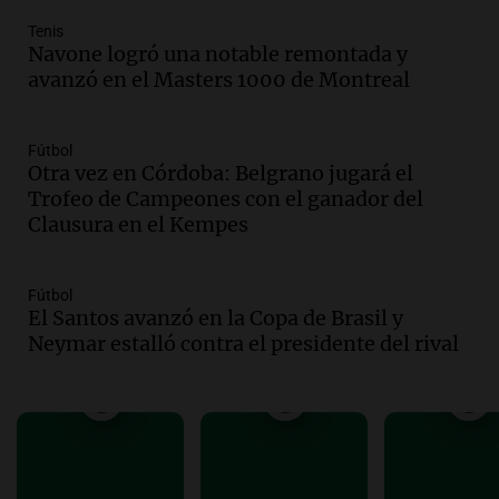
Episodios
Tenis
Audio.
El boom de los drones en el agro:
Navone logró una notable remontada y
ya hay casi 4.000 en el campo
avanzó en el Masters 1000 de Montreal
argentino
BCR Agtech Forum
Episodios
Fútbol
Otra vez en Córdoba: Belgrano jugará el
Audio.
El recuerdo de la conmovedora
Trofeo de Campeones con el ganador del
anécdota familiar de Jairo sobre la
Clausura en el Kempes
vocación de servicio de Illia
Amamos Argentina
Episodios
Fútbol
Audio.
Munir Bracco, sobre la visita del
El Santos avanzó en la Copa de Brasil y
papa León XIV: "Será una bocanada de
Neymar estalló contra el presidente del rival
aire fresco para todos"
Viva la Radio
Episodios
Audio.
Casi 5.000 estudiantes participan
en la segunda edición de Enséñame
Tucumán, el concurso educativo