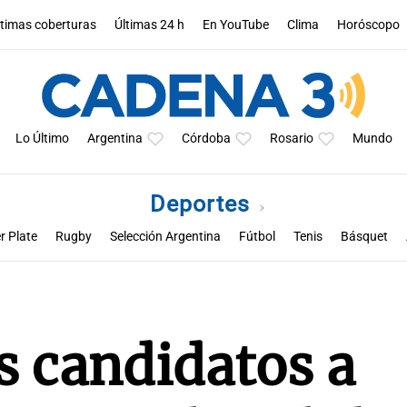
ltimas coberturas
Últimas 24 h
En YouTube
Clima
Horóscopo
Lo Último
Argentina
Córdoba
Rosario
Mundo
Deportes
r Plate
Rugby
Selección Argentina
Fútbol
Tenis
Básquet
a
Rueda la pelota
Racing de Córdoba
Superclásico cordobés
M
s candidatos a