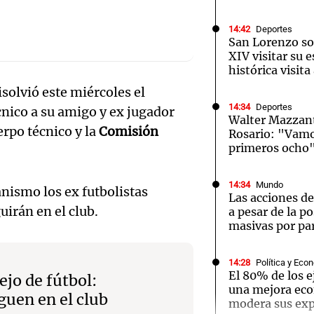
14:42
Deportes
San Lorenzo sol
XIV visitar su 
histórica visit
disolvió este miércoles el
Notas
Notas
No
14:34
Deportes
nico a su amigo y ex jugador
Walter Mazzant
e en Cadena 3
El huracán de Arequito
Cadena 3 en
erpo técnico y la
Comisión
Rosario: "Vamos
primeros ocho
14:34
Mundo
nismo los ex futbolistas
Las acciones d
uirán en el club.
a pesar de la p
masivas por par
14:28
Política y Eco
El 80% de los e
ejo de fútbol:
una mejora eco
guen en el club
modera sus exp