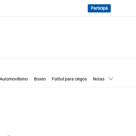
Participá
Automovilismo
Boxeo
Fútbol para ciegos
Notas
essimanía
Los Pumas en Córdoba