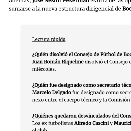
Además,
José Néstor Pekerman
es otra de las o
sumarse a la nueva estructura dirigencial de
Bo
Lectura rápida
¿Quién disolvió el Consejo de Fútbol de Bo
Juan Román Riquelme
disolvió el Consejo 
miércoles.
¿Quién fue designado como secretario téc
Marcelo Delgado
fue designado como secret
nexo entre el cuerpo técnico y la Comisión 
¿Quiénes quedaron desvinculados del Cons
Los ex futbolistas
Alfredo Cascini
y
Mauric
el club.