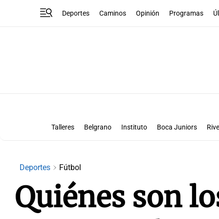
Deportes
Caminos
Opinión
Programas
Ú
Talleres
Belgrano
Instituto
Boca Juniors
Rive
Liga Superclásico
Te vi en la canch
Deportes
Fútbol
Quiénes son lo