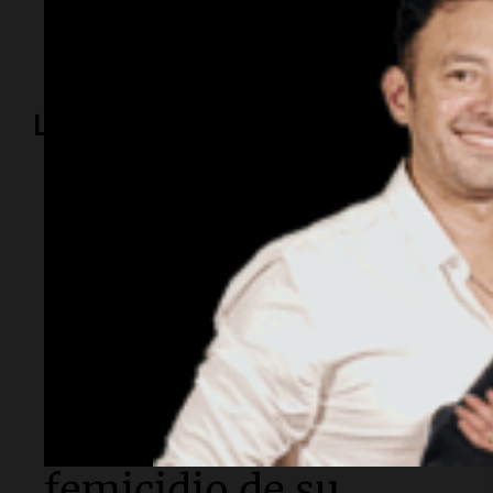
manager Boca
Lo más visto
Sociedad
Quién es Gerardo
Gasparutti, el
docente
universitario
detenido por el
femicidio de su