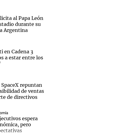
icita al Papa León
estadio durante su
a a Argentina
Notas
tas
Notas
Venezuela de
i en Cadena 3
 Groenlandia
Comprometidos
Madur
 a estar entre los
"
e SpaceX repuntan
osibilidad de ventas
te de directivos
nomía
jecutivos espera
nómica, pero
ectativas