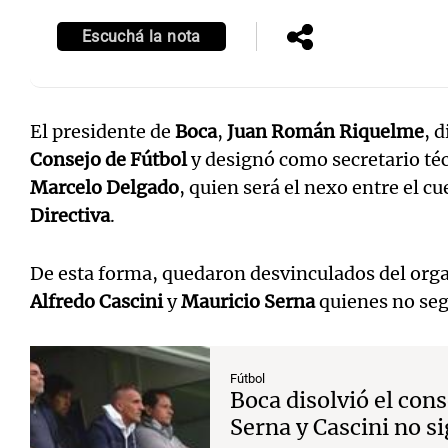
Escuchá la nota
El presidente de
Boca
,
Juan Román Riquelme
, 
Notas
Notas
Consejo de Fútbol
y designó como secretario téc
Editorial
Mundial 2026
La Sol
Marcelo Delgado
, quien será el nexo entre el cu
Directiva
.
De esta forma, quedaron desvinculados del orga
Alfredo Cascini
y
Mauricio Serna
quienes no seg
Fútbol
Boca disolvió el cons
Serna y Cascini no si