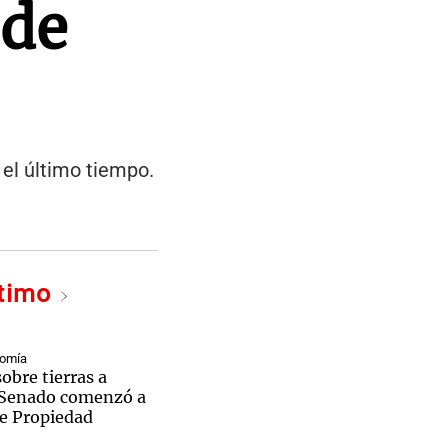
 de
 el último tiempo.
ltimo
nomía
sobre tierras a
l Senado comenzó a
de Propiedad