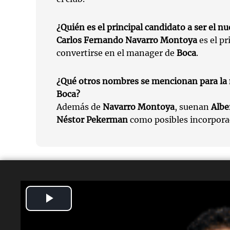
¿Quién es el principal candidato a ser el 
Carlos Fernando Navarro Montoya
es el pr
convertirse en el manager de
Boca
.
¿Qué otros nombres se mencionan para la 
Boca?
Además de
Navarro Montoya
, suenan
Albe
Néstor Pekerman
como posibles incorpora
Temas
Play
Boca Juniors
Juan Román Riquelme
Consejo de Fú
Video