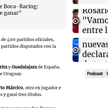
Cadena
Uganda
Audio.
pero 
Episodios
de Boca-Racing:
Rosari
e ganar"
el juic
sus
"Vamos
Oscar
expect
entre 
Gonzá
Ahora país
prime
Episodios
 de 400 partidos oficiales,
Audio.
nueva
 partidos disputados con la
ocho"
viento
declar
Deportes Ro
compli
de tes
Episodios
Audio.
rita
y
Guadalajara
de España.
combat
sobre 
e Uruguay.
Podcast
claves 
incend
accide
en la 
rto Márcico
, otro ex jugador e
forest
Panorama F
 y ganó tres títulos.
la muj
Episodios
Audio.
Villa 
quemad