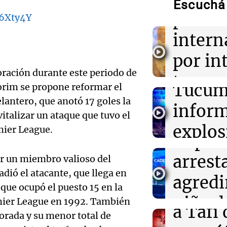
complicando la
Escuchá 
viviendas
paso
r6Xty4Y
Audio.
intern
13:25
Mundo
Delibe
Desarticulan re
por in
Ecuador y Chile
San Mi
tráfico de arma
oración durante este periodo de
tempor
Tucum
orim se propone reformar el
Audio.
13:18
Sociedad
nieve e
lantero, que anotó 17 goles la
Así se celebrar
inform
Rosario: horari
italizar un ataque que tuvo el
policí
monta
marcha
explos
mier League.
imput
Panorama F
edifici
Episodios
13:18
Congreso Aapr
arrest
er un miembro valioso del
El campo empuj
Audio.
Monti
tributaria y el 
adió el atacante, que llega en
agredi
mercado dispar 
viento
que ocupó el puesto 15 en la
Panorama F
Audio.
niña d
Por
Agustín Dadamio
remier League en 1992. También
Episodios
a Tafí 
orada y su menor total de
Juan r
en Tu