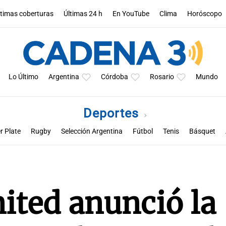
ltimas coberturas
Últimas 24 h
En YouTube
Clima
Horóscopo
Lo Último
Argentina
Córdoba
Rosario
Mundo
Deportes
r Plate
Rugby
Selección Argentina
Fútbol
Tenis
Básquet
a
Rueda la pelota
Racing de Córdoba
Superclásico cordobés
M
ited anunció la