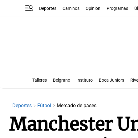
Deportes
Caminos
Opinión
Programas
Ú
Talleres
Belgrano
Instituto
Boca Juniors
Rive
Liga Superclásico
Te vi en la canch
Deportes
Fútbol
Mercado de pases
Manchester Un