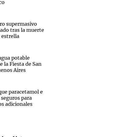
co
ro supermasivo
lado tras la muerte
Notas
 estrella
tas
Notas
Venezuela de
 Groenlandia
Comprometidos
Madur
agua potable
e la Fiesta de San
enos Aires
 que paracetamol e
 seguros para
os adicionales
Críticas
ridades
ecarias en Estados
 niveles récord,
rre del