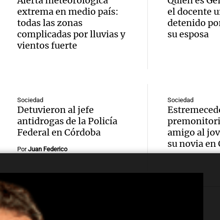
Alerta meteorológica
Quién es Ge
Audio.
viento
Episodios
extrema en medio país:
el docente u
"Tocar
histor
todas las zonas
detenido por
en var
Liverp
complicadas por lluvias y
su esposa
supera
provin
vientos fuerte
como t
Audio.
música
Noticias
cielo c
Episodios
“Hicie
Paloma
manos
a una
violín
Sociedad
Sociedad
Detuvieron al jefe
Estremecedo
Ahora país
palomi
antidrogas de la Policía
premonitori
Cadena
Episodios
Audio.
Federal en Córdoba
amigo al jo
emoti
emoci
su novia en
regula
Por
Juan Federico
entreg
todos
refugi
Audio.
violín 
Noticias
criade
Episodios
al desp
del hi
superp