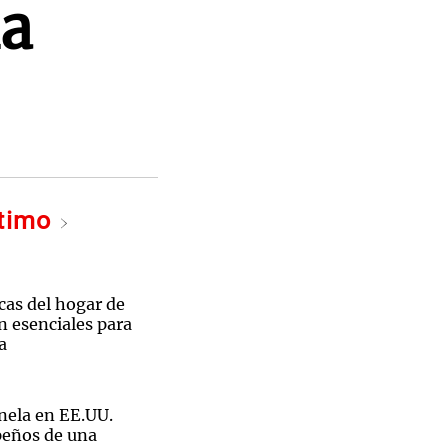
ha
ltimo
icas del hogar de
n esenciales para
a
nela en EE.UU.
peños de una