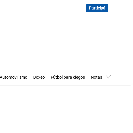
Participá
Automovilismo
Boxeo
Fútbol para ciegos
Notas
essimanía
Los Pumas en Córdoba