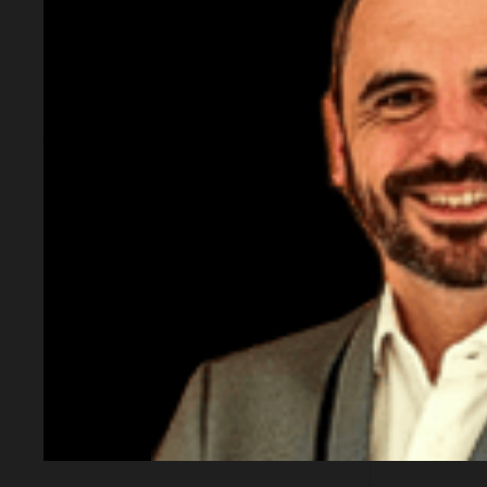
Fútbol
River Plate
El Real Madrid
A un pa
Almada 
anunció al marfileño
fichaje
Yan Diomande que se
la histo
y del fú
convirtió en el fichaje
argent
más caro del club
El jugador se unirá al club por siete
años tras su sobresaliente
Fútbol
La FIFA
actuación en el Mundial.
por el f
intento
inverso
privado
torneo