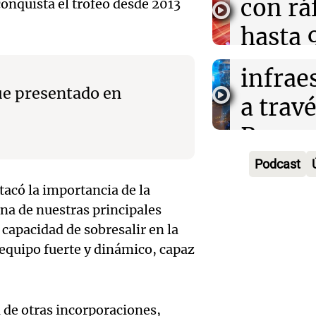
con rá
 conquista el trofeo desde 2013
250 mi
Panorama F
hasta 
Episodios
de dól
y caus
Audio.
infrae
Panorama F
e presentado en
en Cór
a travé
Episodios
Audio.
bombe
Proyec
Gobie
comba
Vicuña
Podcast
argent
incend
miner
tacó la importancia de la
na de nuestras principales
enfren
forest
Noticias
Audio.
capacidad de sobresalir en la
Episodios
crítica
Villa 
equipo fuerte y dinámico, capaz
gobier
falta d
Ahora país
una de
Episodios
explic
Audio.
 de otras incorporaciones,