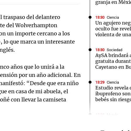
granja en Méxi
l traspaso del delantero
13:30
Ciencia
Un agujero neg
nte del Wolverhampton
oculto fue reve
on un importe cercano a los
violenta de una
Notas
Notas
No
), lo que marca un interesante
nglés.
13:30
Sociedad
e en Cadena 3
El huracán de Arequito
Cadena 3 en
AySA brindará 
gratuita durant
nco años que lo unirá a la
Cayetano en Bu
tensión por un año adicional. En
 manifestó: “Desde que era niño
13:29
Ciencia
Estudio revela
gue en casa de mi abuela, el
ibuprofeno son
oñé con llevar la camiseta
bebés sin riesg
Audio.
a auto
13:26
Mundo
Las tasas hipot
Unidos alcanzan
por cie