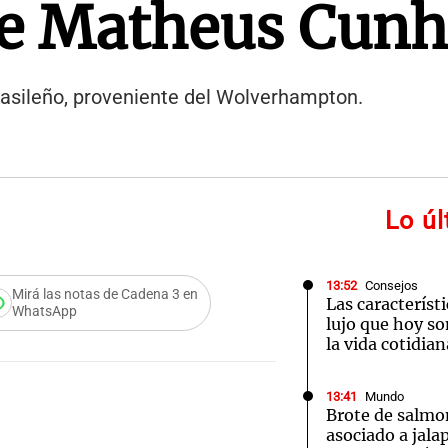
de Matheus Cun
 brasileño, proveniente del Wolverhampton.
Lo ú
13:52
Consejos
Mirá las notas de Cadena 3 en
Las característ
WhatsApp
lujo que hoy so
la vida cotidian
13:41
Mundo
Brote de salmo
asociado a jala