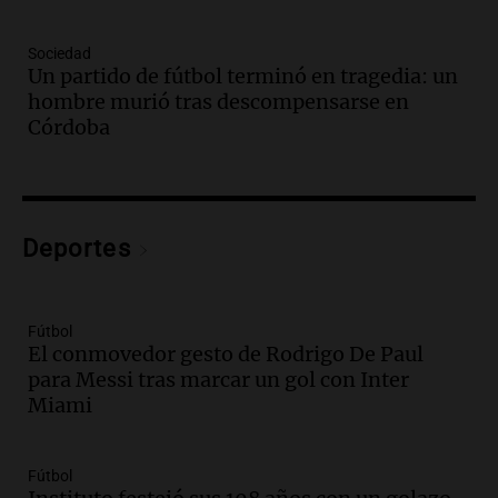
Tarde y Media
Episodios
Sociedad
Un partido de fútbol terminó en tragedia: un
Audio.
Trágico accidente en Mendoza:
hombre murió tras descompensarse en
un muerto y varios heridos tras caída de
Córdoba
vehículos desde un puente
Panorama Federal
Episodios
Audio.
Tragedia en Mendoza: un muerto
Deportes
y cinco heridos tras caer dos autos desde
un puente
Una mañana para todos
Episodios
Fútbol
El conmovedor gesto de Rodrigo De Paul
Audio.
Messi llegará esta noche a
para Messi tras marcar un gol con Inter
Rosario para acompañar a su familia
Miami
tras la muerte de su papá
Una mañana para todos
Episodios
Fútbol
Audio.
Ley de Propiedad Privada: el revés