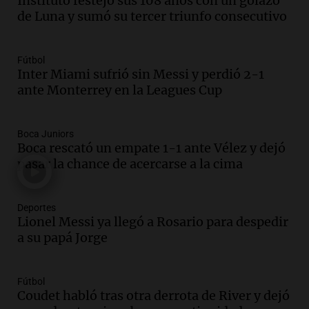
Instituto festejó sus 108 años con un golazo
en el Congreso expuso una debilidad
de Luna y sumó su tercer triunfo consecutivo
comunicacional del Gobierno
Una mañana para todos
Episodios
Fútbol
Inter Miami sufrió sin Messi y perdió 2-1
Audio.
Casabindo se prepara para una
ante Monterrey en la Leagues Cup
celebración única: 30.000 turistas y el
tradicional Toreo de la Vincha
Una mañana para todos
Boca Juniors
Episodios
Boca rescató un empate 1-1 ante Vélez y dejó
Audio.
Borges, abogada de Pourrain:
pasar la chance de acercarse a la cima
"Tres hombres se lo llevaron para
hacerle preguntas y nunca regresó"
Deportes
Una mañana para todos
Lionel Messi ya llegó a Rosario para despedir
Episodios
a su papá Jorge
Audio.
Voluntarios limpiaron 9.000
metros del río Suquía y retiraron hasta
800 kilos de basura por jornada
Fútbol
Una mañana para todos
Coudet habló tras otra derrota de River y dejó
Episodios