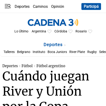
Deportes
Caminos
Opinión
Participá
Programas
Últimas coberturas
Últimas 24 h
En YouTube
Clima
Horóscopo
Lo Último
Argentina
Córdoba
Rosario
Deportes
Talleres
Belgrano
Instituto
Boca Juniors
River Plate
Rugby
Sele
Deportes
Fútbol
Fútbol argentino
Cuándo juegan
River y Unión