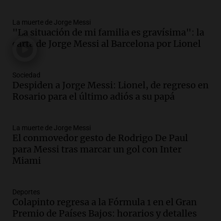
Episodios
La muerte de Jorge Messi
Audio.
La lección del Titanic y la
"La situación de mi familia es gravísima": la
humildad en tiempos de tormenta
carta de Jorge Messi al Barcelona por Lionel
según San Ignacio de Loyola
Panorama Federal
Episodios
Sociedad
Audio.
Tormentas y filtraciones: "El
Despiden a Jorge Messi: Lionel, de regreso en
agua entra por donde menos
Rosario para el último adiós a su papá
imaginamos"
Una Mañana para todos Rosario
La muerte de Jorge Messi
Episodios
El conmovedor gesto de Rodrigo De Paul
Audio.
Nahuel Pennisi y la huella de
para Messi tras marcar un gol con Inter
Mercedes Sosa: "La emoción es el filtro
Miami
máximo".
Una Mañana para todos Rosario
Episodios
Deportes
Colapinto regresa a la Fórmula 1 en el Gran
Audio.
Orellana Lucca celebró su peña
Premio de Países Bajos: horarios y detalles
de folclore en Córdoba