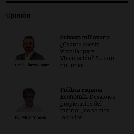
Una mañana para todos
Episodios
Opinión
Audio.
Una nutricionista derribó el mito
del desayuno ideal: qué alimentos
conviene priorizar
Subasta millonaria.
Una mañana para todos
¿Cuánto cuesta
Episodios
vincular para
Vinculación? $2.000
millones
Por
Guillermo López
Política esquina
Economía.
Desalojos:
propietarios del
interior, no se aten
los rulos
Por
Adrián Simioni