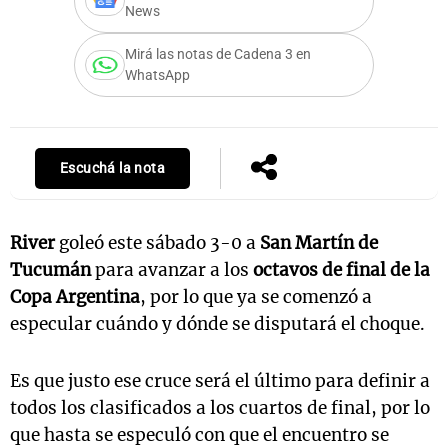
News
Mirá las notas de Cadena 3 en
WhatsApp
Notas
s
Notas
La Sole en
ial
Mundial 2026
Cadena 3
Escuchá la nota
River
goleó este sábado 3-0 a
San Martín de
Tucumán
para avanzar a los
octavos de final de la
Copa Argentina
, por lo que ya se comenzó a
especular cuándo y dónde se disputará el choque.
Es que justo ese cruce será el último para definir a
todos los clasificados a los cuartos de final, por lo
que hasta se especuló con que el encuentro se