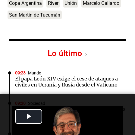
Copa Argentina
River
Unión
Marcelo Gallardo
San Martín de Tucumán
Lo último
09:23
Mundo
El papa León XIV exige el cese de ataques a
civiles en Ucrania y Rusia desde el Vaticano
09:20
Sociedad
Un local en Dock Sud que hace reír a los chicos
Play
a cambio de un pancho
Video
09:14
Sociedad