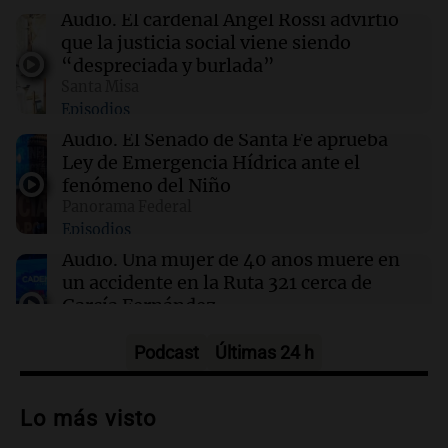
Audio.
El cardenal Ángel Rossi advirtió
que la justicia social viene siendo
08:39
Deportes
“despreciada y burlada”
El conmovedor homenaje de De Paul a Messi
Santa Misa
en medio de su dolor familiar
Episodios
Audio.
El Senado de Santa Fe aprueba
08:25
Sociedad
Ley de Emergencia Hídrica ante el
El domingo amaneció soleado y helado en
fenómeno del Niño
Córdoba: cómo seguirá el tiempo en el
Panorama Federal
arranque de la semana
Episodios
Audio.
Una mujer de 40 años muere en
un accidente en la Ruta 321 cerca de
García Fernández
Panorama Federal
Episodios
Podcast
Últimas 24 h
Audio.
El Tesoro Nacional captura 12
billones de pesos y genera excedente de
Lo más visto
liquidez de 4 billones
Panorama Federal