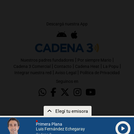
Descargá nuestra App
|
|
Nuestros padres fundadores
Por siempre Mario
|
|
|
|
Cadena 3 Comercial
Contacto
Cadena Heat
La Popu
|
|
Integrar nuestra red
Aviso Legal
Política de Privacidad
Seguinos en
Elegí tu emisora
Primera Plana
Luis Fernández Echegaray