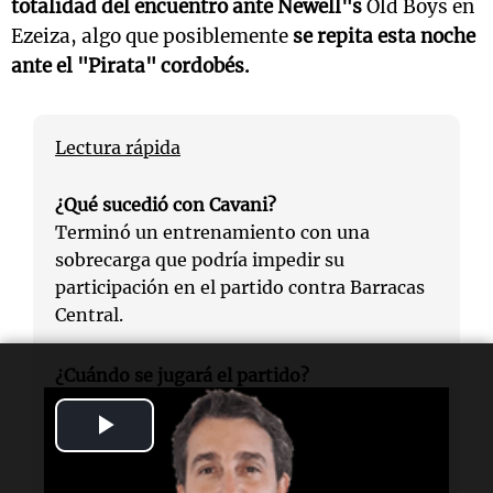
totalidad del encuentro ante Newell"s
Old Boys en
Ezeiza, algo que posiblemente
se repita esta noche
ante el "Pirata" cordobés.
Lectura rápida
¿Qué sucedió con Cavani?
Terminó un entrenamiento con una
sobrecarga que podría impedir su
participación en el partido contra Barracas
Central.
¿Cuándo se jugará el partido?
El partido se llevará a cabo el sábado, en el
Play
estadio Claudio Fabián Tapia.
Video
¿Cuántos partidos se perdió Cavani?