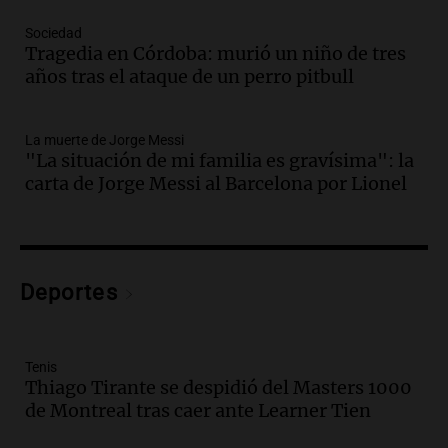
Episodios
Audio.
Crisis diplomática: el embajador
Sociedad
Tragedia en Córdoba: murió un niño de tres
argentino regresa al país tras conflicto
años tras el ataque de un perro pitbull
con Brasil
Panorama Federal
Episodios
La muerte de Jorge Messi
Audio.
Bomberos asisten a senderista
"La situación de mi familia es gravísima": la
con fractura de tobillo en refugio Doña
carta de Jorge Messi al Barcelona por Lionel
Rosa
Panorama Federal
Episodios
Audio.
Amaycha del Valle avanza en
Deportes
investigación internacional sobre asma
con nueva tecnología médica
Panorama Federal
Episodios
Tenis
Thiago Tirante se despidió del Masters 1000
Audio.
Suspenden descuento en SUBE y
de Montreal tras caer ante Learner Tien
aumentan tarifas del SUBTE en Buenos
Aires desde agosto