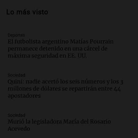
Audio.
Patricia Palmer y Mario Pasik
hablaron de su obra en Cadena 3
Lo más visto
Amamos los Domingos
Episodios
Deportes
Audio.
Córdoba espera a León XIV con el
El futbolista argentino Matías Pourrain
recuerdo del paso de Juan Pablo II: "Te
permanece detenido en una cárcel de
traspasaba con la mirada"
máxima seguridad en EE. UU.
Amamos los Domingos
Episodios
Audio.
El observatorio de Bosque Alegre,
Sociedad
un imperdible cordobés para los
Quini: nadie acertó los seis números y los 3
amantes de la astronomía
millones de dólares se repartirán entre 44
Amamos los Domingos
apostadores
Episodios
Audio.
“No entendíamos qué cantaban”:
Sociedad
la historia del club de Irlanda
Murió la legisladora María del Rosario
revolucionado por hinchas argentinos
Acevedo
Amamos los Domingos