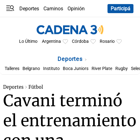
Deportes
Caminos
Opinión
Participá
Programas
Últimas coberturas
Últimas 24 h
En YouTube
Clima
Horóscopo
Lo Último
Argentina
Córdoba
Rosario
Deportes
Talleres
Belgrano
Instituto
Boca Juniors
River Plate
Rugby
Sele
Deportes
Fútbol
Cavani terminó
el entrenamiento