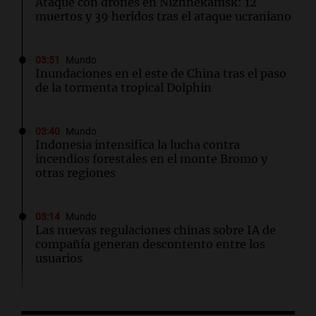
Ataque con drones en Nizhnekamsk: 12
muertos y 39 heridos tras el ataque ucraniano
03:51
Mundo
Inundaciones en el este de China tras el paso
de la tormenta tropical Dolphin
03:40
Mundo
Indonesia intensifica la lucha contra
incendios forestales en el monte Bromo y
otras regiones
03:14
Mundo
Las nuevas regulaciones chinas sobre IA de
compañía generan descontento entre los
usuarios
02:32
Mundo
Congreso de EEUU investiga la deportación de