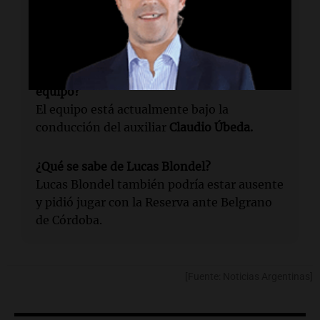
Cavani se perdió un total de 28 partidos por
lesión desde su llegada a Boca en 2023.
¿Quién es el asistente que entrena al
equipo?
El equipo está actualmente bajo la
conducción del auxiliar
Claudio Úbeda.
¿Qué se sabe de Lucas Blondel?
Lucas Blondel también podría estar ausente
y pidió jugar con la Reserva ante Belgrano
de Córdoba.
[Fuente: Noticias Argentinas]