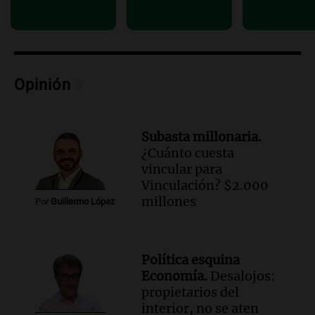
Audio.
La lección del Titanic y la
humildad en tiempos de tormenta
según San Ignacio de Loyola
Panorama Federal
Episodios
Opinión
Audio.
Tormentas y filtraciones: "El
agua entra por donde menos
imaginamos"
Subasta millonaria.
Una Mañana para todos Rosario
¿Cuánto cuesta
Episodios
vincular para
Vinculación? $2.000
millones
Por
Guillermo López
Política esquina
Economía.
Desalojos:
propietarios del
interior, no se aten