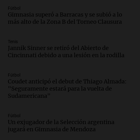
Panorama Federal
Fútbol
Episodios
Gimnasia superó a Barracas y se subió a lo
Audio.
Kicillof critica la desregulación
más alto de la Zona B del Torneo Clausura
financiera y el aumento de la morosidad
en Buenos Aires
Panorama Federal
Tenis
Jannik Sinner se retiró del Abierto de
Episodios
Cincinnati debido a una lesión en la rodilla
Audio.
La UNT evalúa apelación ante la
Corte Suprema tras fallo que aparta a
Pagani como rector
Fútbol
Panorama Federal
Coudet anticipó el debut de Thiago Almada:
Episodios
"Seguramente estará para la vuelta de
Audio.
El cardenal Ángel Rossi advirtió
Sudamericana"
que la justicia social viene siendo
“despreciada y burlada”
Fútbol
Santa Misa
Un exjugador de la Selección argentina
Episodios
jugará en Gimnasia de Mendoza
Audio.
La Bulaya se prepara para el cierre
de su gran muestra anual con la