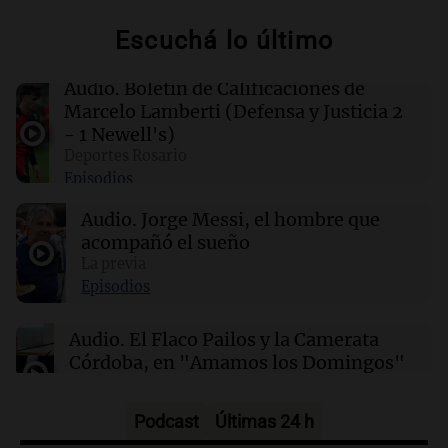
familias de militares en servicio activo
Escuchá lo último
02:03
Tecnología
Audio.
Boletín de Calificaciones de
King's Cross: De barrio marginal a centro
Marcelo Lamberti (Defensa y Justicia 2
neurálgico de la inteligencia artificial
- 1 Newell's)
Deportes Rosario
Episodios
01:31
Ciencia
Estudio revela diferencias sorprendentes en la
Audio.
Jorge Messi, el hombre que
salud entre vino, cerveza y licores
acompañó el sueño
La previa
00:32
Clima
Episodios
Clima en Salta: cómo estará el tiempo este
lunes 10 de agosto
Audio.
El Flaco Pailos y la Camerata
Córdoba, en "Amamos los Domingos"
Amamos los Domingos
Episodios
Podcast
Últimas 24 h