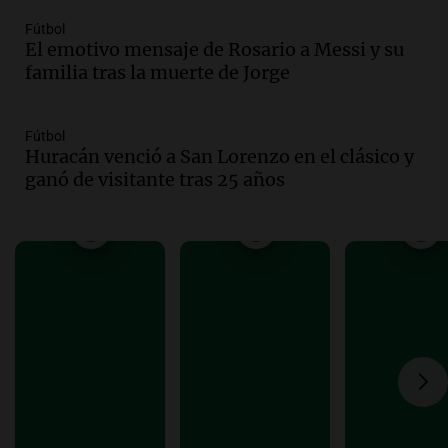
participación de miles de visitantes
Fútbol
Panorama Federal
El emotivo mensaje de Rosario a Messi y su
Episodios
familia tras la muerte de Jorge
Audio.
El Senado de Santa Fe aprueba
Ley de Emergencia Hídrica ante el
Fútbol
fenómeno del Niño
Huracán venció a San Lorenzo en el clásico y
Panorama Federal
ganó de visitante tras 25 años
Episodios
Audio.
Una mujer de 40 años muere en
un accidente en la Ruta 321 cerca de
García Fernández
Panorama Federal
Episodios
Audio.
El Tesoro Nacional captura 12
billones de pesos y genera excedente de
liquidez de 4 billones
Panorama Federal
Episodios