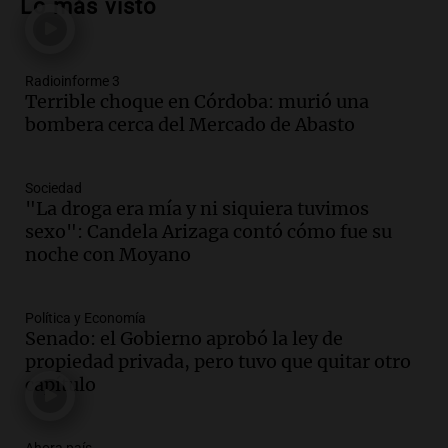
Lo más visto
en Santa Lucía, Tucumán
Panorama Federal
Episodios
Radioinforme 3
Audio.
Aumento de tarifas de luz en
Terrible choque en Córdoba: murió una
Tucumán afecta a hogares con subas de
bombera cerca del Mercado de Abasto
hasta el 38% en agosto
Panorama Federal
Episodios
Sociedad
Audio.
El primer semestre de 2026
"La droga era mía y ni siquiera tuvimos
reporta menos víctimas fatales en
sexo": Candela Arizaga contó cómo fue su
accidentes de tránsito en Mendoza
noche con Moyano
Panorama Federal
Episodios
Política y Economía
Audio.
El gobierno de La Rioja lanzará
Senado: el Gobierno aprobó la ley de
pago en chachos para empleados
propiedad privada, pero tuvo que quitar otro
públicos a partir del 17 de octubre
capítulo
Noticias
Episodios