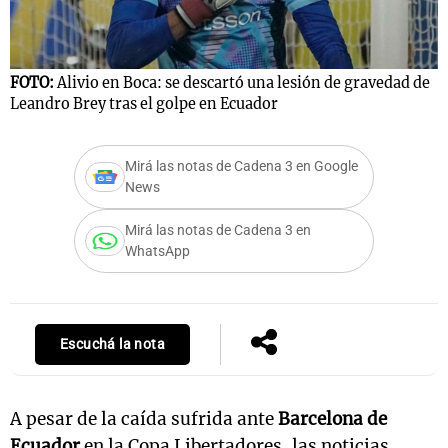
FOTO:
Alivio en Boca: se descartó una lesión de gravedad de
Notas
Leandro Brey tras el golpe en Ecuador
s
Notas
La Sole en
ial
Mundial 2026
Cadena 3
Mirá las notas de Cadena 3 en Google
News
Mirá las notas de Cadena 3 en
WhatsApp
Escuchá la nota
A pesar de la caída sufrida ante
Barcelona de
Ecuador
en la Copa Libertadores, las noticias