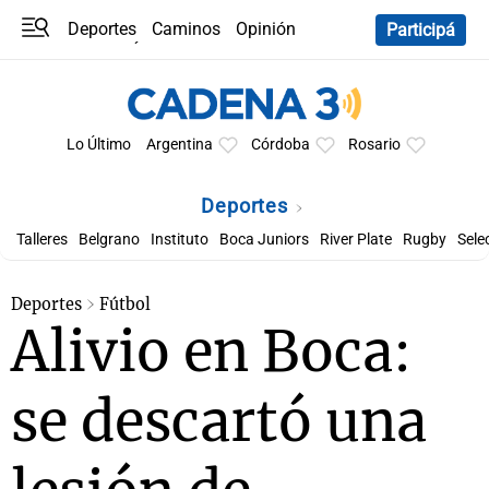
Deportes
Caminos
Opinión
Participá
Programas
Últimas coberturas
Últimas 24 h
En YouTube
Clima
Horóscopo
Lo Último
Argentina
Córdoba
Rosario
Deportes
Talleres
Belgrano
Instituto
Boca Juniors
River Plate
Rugby
Sele
Deportes
Fútbol
Alivio en Boca:
se descartó una