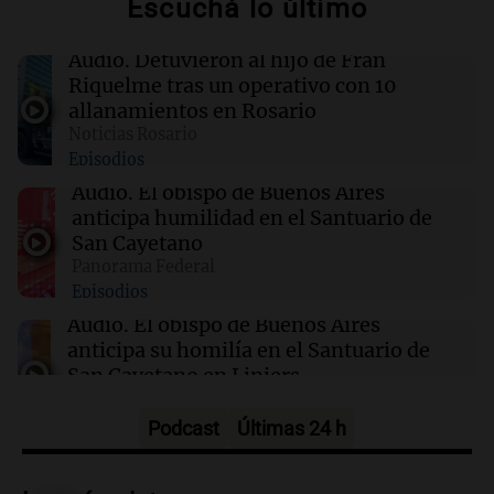
Escuchá lo último
El llanto de los muertos: un misterio que
revive en Fjällbacka
Audio.
Detuvieron al hijo de Fran
Riquelme tras un operativo con 10
09:03
Libros
allanamientos en Rosario
Un hombre de honor: entre el amor y la
Noticias Rosario
corrupción en la Nueva York de 1968
Episodios
Audio.
El obispo de Buenos Aires
09:01
Radioinforme 3
anticipa humilidad en el Santuario de
Aerolíneas Argentinas cerró 2025 con
San Cayetano
superávit y pagará Ganancias por primera vez
Panorama Federal
Episodios
Audio.
El obispo de Buenos Aires
anticipa su homilía en el Santuario de
San Cayetano en Liniers
Panorama Federal
Episodios
Podcast
Últimas 24 h
Audio.
Prisión preventiva para
motociclista por intento de homicidio