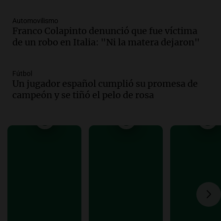
Panorama Federal
Episodios
Automovilismo
Franco Colapinto denunció que fue víctima
Audio.
Violento robo en peluquería de
de un robo en Italia: "Ni la matera dejaron"
Córdoba: delincuentes escapados con
dinero y objetos de valor
Panorama Federal
Fútbol
Episodios
Un jugador español cumplió su promesa de
Audio.
La Mesa Regional por
campeón y se tiñó el pelo de rosa
Inseguridad Rural convoca a
productores agropecuarios para
septiembre
Panorama Federal
Episodios
Audio.
Se aprueban modificaciones en el
régimen de expropiaciones y desalojos
tras sesión legislativa intensa
Noticias
Episodios
Audio.
Ciudadanía italiana: un fallo
abrió una vía de reclamo para miles de