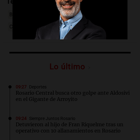
Temas
Boca Juniors
Leandro Brey
Javier García
Copa Libertadores
fútbol argentino
Lo último
09:27
Deportes
Rosario Central busca otro golpe ante Aldosivi
en el Gigante de Arroyito
09:24
Siempre Juntos Rosario
Detuvieron al hijo de Fran Riquelme tras un
operativo con 10 allanamientos en Rosario