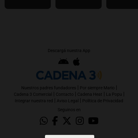
Descargá nuestra App
|
|
Nuestros padres fundadores
Por siempre Mario
|
|
|
|
Cadena 3 Comercial
Contacto
Cadena Heat
La Popu
|
|
Integrar nuestra red
Aviso Legal
Política de Privacidad
Seguinos en