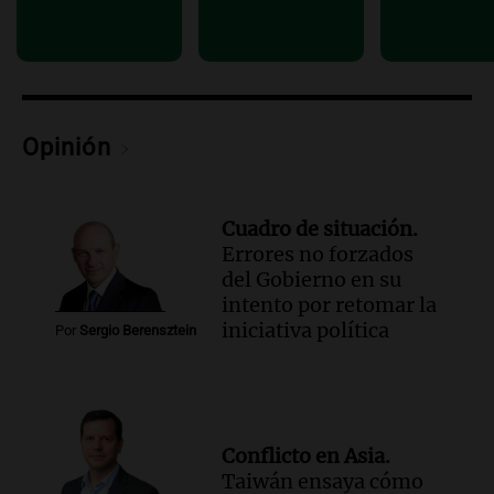
descendientes
Radioinforme 3
Episodios
Audio.
Rafaela impulsa un registro de
comedores y merenderos comunitarios
Opinión
para mejorar la asistencia alimentaria
Panorama Federal
Episodios
Cuadro de situación.
Errores no forzados
del Gobierno en su
intento por retomar la
iniciativa política
Por
Sergio Berensztein
Conflicto en Asia.
Taiwán ensaya cómo