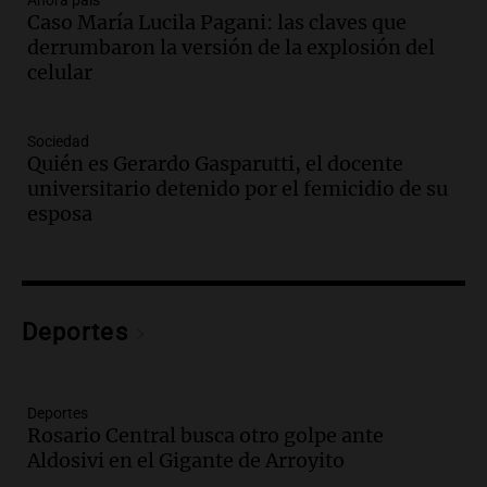
Ahora país
Caso María Lucila Pagani: las claves que
Audio.
Luis Herrera
derrumbaron la versión de la explosión del
Actualidad
celular
Episodios
Audio.
Los empleados públicos en
Sociedad
Córdoba ganan más del doble que los
Quién es Gerardo Gasparutti, el docente
privados, según un estudio
universitario detenido por el femicidio de su
Noticias
esposa
Episodios
Audio.
Cae colombiano acusado de venta
de droga por delivery en el microcentro
y plazas de Mendoza
Deportes
Panorama Federal
Episodios
Audio.
Disminuyen las víctimas fatales
por accidentes de tránsito en el primer
Deportes
Rosario Central busca otro golpe ante
semestre del 2026
Aldosivi en el Gigante de Arroyito
Panorama Federal