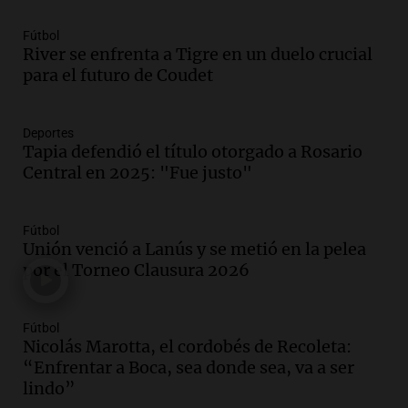
Episodios
Audio.
Disminuyen las víctimas fatales
Fútbol
por accidentes de tránsito en el primer
River se enfrenta a Tigre en un duelo crucial
semestre de 2026
para el futuro de Coudet
Panorama Federal
Episodios
Audio.
La santafesina Renata
Deportes
Reinheimer fue premiada a nivel
Tapia defendió el título otorgado a Rosario
mundial: "La ciencia tiene muchas
Central en 2025: "Fue justo"
facetas"
Noticias Rosario
Episodios
Fútbol
Audio.
Un camionero muere tras volcar
Unión venció a Lanús y se metió en la pelea
en la autopista Tucumán-Famagüeya
por el Torneo Clausura 2026
cerca del puente Marianela
Panorama Federal
Fútbol
Episodios
Nicolás Marotta, el cordobés de Recoleta:
Audio.
Detienen a hombre con
“Enfrentar a Boca, sea donde sea, va a ser
elementos robados en Rafaela durante
lindo”
la madrugada del viernes