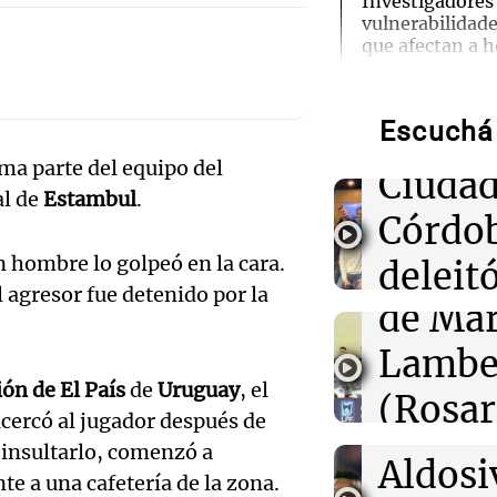
Audio.
Investigadores
vulnerabilidade
Ensam
que afectan a h
aeropuertos
Munici
Escuchá 
01:49
Músic
Mundo
Trump vuelve a 
rma parte del equipo del
ciudadanía por
Audio.
Ciudad
nuevas órdenes
al de
Estambul
.
de
Córdo
01:31
Ciencia
n hombre lo golpeó en la cara.
Califi
deleitó
Descubren vida
cuerpo de Ötzi,
l agresor fue detenido por la
de Mar
oyente
hielo de 5.300 
Audio.
Lambe
radio 
de Ros
00:55
Mundo
ón de El País
de
Uruguay
, el
China se prepar
(Rosar
tango
Dolphin; cierra
Centra
 acercó al jugador después de
actividades turí
Central
Amamos Arg
 insultarlo, comenzó a
provincias
Audio.
Aldosi
Episodios
te a una cafetería de la zona.