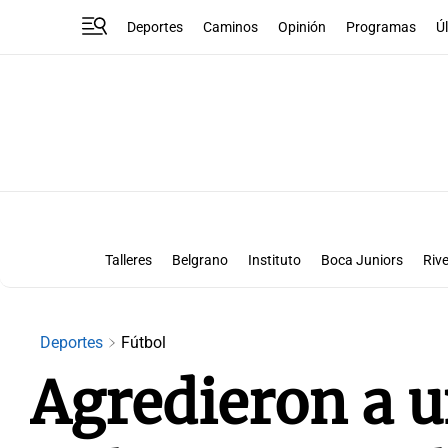
Deportes
Caminos
Opinión
Programas
Ú
Talleres
Belgrano
Instituto
Boca Juniors
Rive
Liga Superclásico
Te vi en la canch
Deportes
Fútbol
Agredieron a u