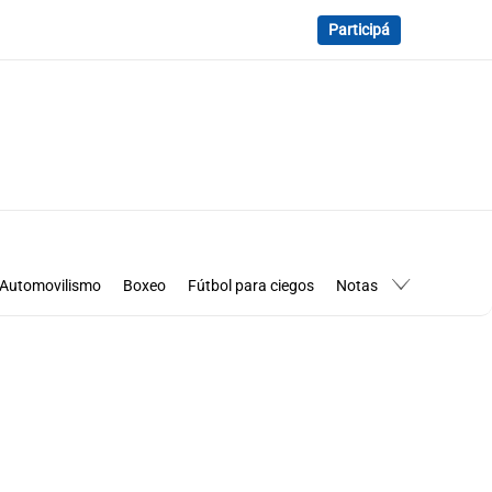
Participá
Automovilismo
Boxeo
Fútbol para ciegos
Notas
essimanía
Los Pumas en Córdoba