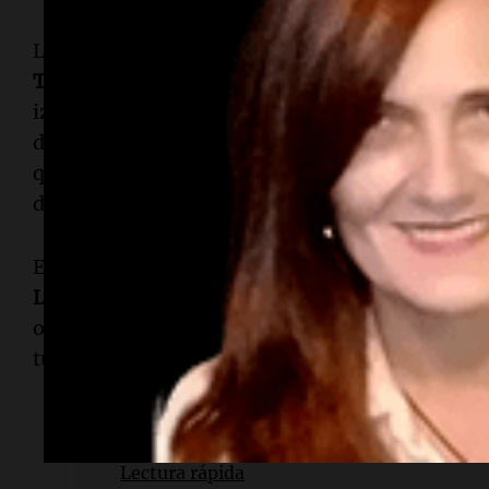
Los informes médicos difundidos por la prensa 
Torreira
sufrió un enrojecimiento y una leve infl
izquierdos. Las lesiones fueron catalogadas como
denuncia correspondiente ante las autoridades
que representa al mediocampista aseguró que "L
de peligro. El responsable ya fue detenido".
El ataque se habría dado ya que el agresor tiene
Lucas Torreira
, por lo cual odia al futbolista ur
orden de alejamiento de la esposa del uruguay
turca.
Lectura rápida