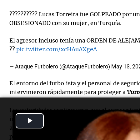
?????????? Lucas Torreira fue GOLPEADO por u
OBSESIONADO con su mujer, en Turquía.
El agresor incluso tenía una ORDEN DE ALEJAM
??
pic.twitter.com/xcHAuAXgeA
— Ataque Futbolero (@AtaqueFutbolero)
May 13, 20
El entorno del futbolista y el personal de segur
intervinieron rápidamente para proteger a
Torr
Las autoridades confirmaron que el agresor ten
intencionadas” y una orden de alejamiento vig
Play
ataque, el hombre intentó huir en un taxi, pero 
Video
policiales del distrito de
Beyoglu
.