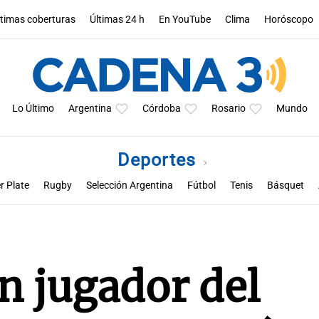
ltimas coberturas
Últimas 24 h
En YouTube
Clima
Horóscopo
Lo Último
Argentina
Córdoba
Rosario
Mundo
Deportes
r Plate
Rugby
Selección Argentina
Fútbol
Tenis
Básquet
a
Rueda la pelota
Racing de Córdoba
Superclásico cordobés
M
n jugador del