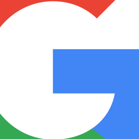
Notas
Notas
No
e en Cadena 3
El huracán de Arequito
Cadena 3 en