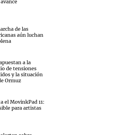
n avance
archa de las
ricanas aún luchan
plena
 apuestan a la
io de tensiones
dos y la situación
 de Ormuz
 el MovinkPad 11:
ible para artistas