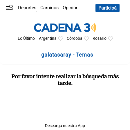
Deportes
Caminos
Opinión
Participá
Programas
Últimas coberturas
Últimas 24 h
En YouTube
Clima
Horóscopo
Lo Último
Argentina
Córdoba
Rosario
galatasaray - Temas
Por favor intente realizar la búsqueda más
tarde.
Descargá nuestra App