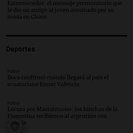
Marocco
Estremecedor: el mensaje premonitorio que
Panorama Federal
le dio un amigo al joven asesinado por su
Episodios
novia en Chaco
Audio.
Ordenan el reintegro de dos
niños a Córdoba tras disputa de
custodia en Salta
Panorama Federal
Deportes
Episodios
Audio.
Inviolabilidad de la propiedad
privada: el ruido que tapa cosas
importantes
Fútbol
Boca confirmó cuándo llegará al país el
Editorial
ecuatoriano Enner Valencia
Episodios
Audio.
Lanzaron una campaña para que
niños con cáncer reciban regalos por el
Fútbol
día del niño.
Locura por Mastantuono: los hinchas de la
La Argentina Posible
Fiorentina recibieron al argentino con
Episodios
euforia
Audio.
Ganó una beca en la secundaria,