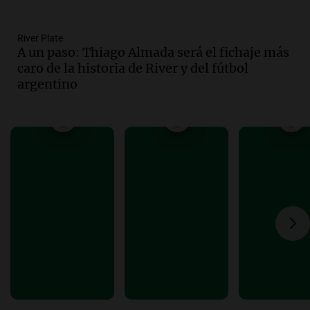
Audio.
El viento complica el combate
del incendio forestal en Villa Yacanto
River Plate
A un paso: Thiago Almada será el fichaje más
Ahora país
caro de la historia de River y del fútbol
Episodios
argentino
Audio.
Las claves del giro en la causa de
la mujer quemada en la E-53: por qué
detuvieron a su esposo
Ahora país
Episodios
Audio.
Ulpiano Suárez se lanza como
candidato a gobernador de Mendoza
para 2027
Panorama Federal
Episodios
Audio.
Críticas a autoridades por cierre
del paso internacional por intenso
temporal de nieve en la alta montaña
Panorama Federal