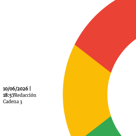
Notas
s
Notas
La Sole en
ial
Mundial 2026
Cadena 3
10/06/2026 |
18:57
Redacción
Cadena 3