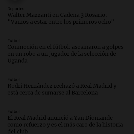
se mudó a Córdoba y hoy lleva la
Deportes
bandera de la universidad
Walter Mazzanti en Cadena 3 Rosario:
La Argentina Posible
"Vamos a estar entre los primeros ocho"
Episodios
Audio.
El 80% de los ejecutivos espera
una mejora económica, pero modera
Fútbol
sus expectativas
Conmoción en el fútbol: asesinaron a golpes
Ahora país
en un robo a un jugador de la selección de
Episodios
Uganda
Audio.
Walter Mazzanti en Cadena 3
Rosario: "Vamos a estar entre los
Fútbol
primeros ocho"
Rodri Hernández rechazó a Real Madrid y
Deportes Rosario
está cerca de sumarse al Barcelona
Episodios
Audio.
Avanza el juicio a Oscar González
con nuevas declaraciones de testigos
Fútbol
El Real Madrid anunció a Yan Diomande
sobre el accidente
como refuerzo y es el más caro de la historia
Panorama Federal
del club
Episodios