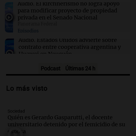
16:02
Mundo
Audio.
El kirchnerismo no logra apoyo
Las primarias de Tennessee marcan el debut
para modificar proyecto de propiedad
de un controvertido mapa parlamentario que
privada en el Senado Nacional
divide Memphis
Panorama Federal
Episodios
16:00
Política y Economía
Audio.
Estados Unidos advierte sobre
Dólar hoy, dólar blue hoy: a cuánto cerró este
contrato entre cooperativa argentina y
jueves 6 de agosto
Huawei en Neuquén
Panorama Federal
Episodios
Podcast
Últimas 24 h
Audio.
El vicegobernador de Salta resalta
la presencia de 70.000 bolivianos en la
Lo más visto
provincia y su integración
Panorama Federal
Episodios
Sociedad
Audio.
La amiga del Papa León XIV
Quién es Gerardo Gasparutti, el docente
recordó su paso por Perú: "Nos decía
universitario detenido por el femicidio de su
siempre: ''Difundan el milagro''"
esposa
Viva la Radio