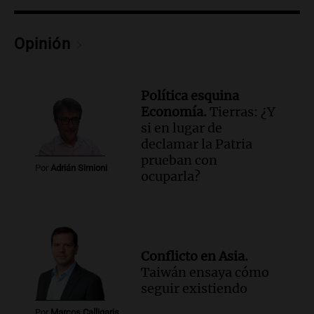
Episodios
Opinión
Política esquina
Economía.
Tierras: ¿Y
si en lugar de
declamar la Patria
prueban con
Por
Adrián Simioni
ocuparla?
Conflicto en Asia.
Taiwán ensaya cómo
seguir existiendo
Por
Marcos Calligaris