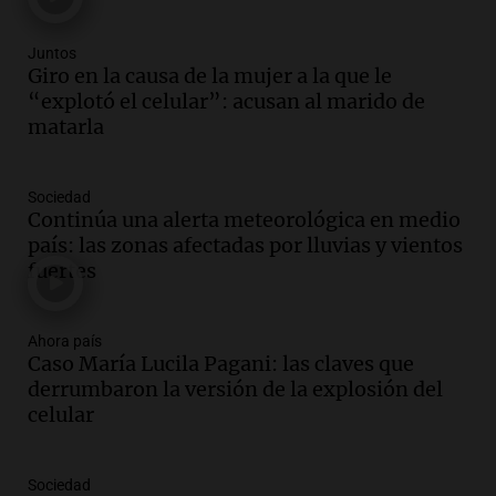
Episodios
Audio.
Santa Fe, segunda provincia con
Juntos
más femicidios del país, según informe
Giro en la causa de la mujer a la que le
de Casa del Encuentro
“explotó el celular”: acusan al marido de
Panorama Federal
matarla
Episodios
Audio.
Santa Fe reactivará 1.500
Sociedad
viviendas paralizadas tras el cierre de
Continúa una alerta meteorológica en medio
Procrear en la provincia
país: las zonas afectadas por lluvias y vientos
Panorama Federal
fuertes
Episodios
Audio.
Debate en el Senado por la ley de
propiedad privada genera preocupación
Ahora país
Caso María Lucila Pagani: las claves que
y críticas entre senadores
derrumbaron la versión de la explosión del
Panorama Federal
celular
Episodios
Audio.
La comunidad boliviana en Salta:
un pilar cultural y social según Antonio
Sociedad