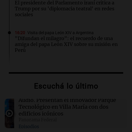
El presidente del Parlamento iraní critica a
Trump por su 'diplomacia teatral' en redes
sociales
16:20
Visita del papa León XIV a Argentina
"Difundan el milagro": el recuerdo de una
amiga del papa León XIV sobre su misión en
Perú
16:19
Boca Juniors
Boca confirmó cuándo llegará al país el
ecuatoriano Enner Valencia
Escuchá lo último
16:06
Mundo
Audio.
Presentan el innovador Parque
Crisis sanitaria en Cisjordania: las políticas
Tecnológico en Villa María con dos
israelíes afectan gravemente el acceso a la
edificios icónicos
salud
Panorama Federal
Episodios