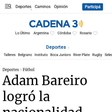
Deportes
Caminos
Opinión
Participá
Programas
Últimas coberturas
Últimas 24 h
En YouTube
Clima
Horóscopo
Lo Último
Argentina
Córdoba
Rosario
Deportes
Talleres
Belgrano
Instituto
Boca Juniors
River Plate
Rugby
Sele
Deportes
Fútbol
Adam Bareiro
logró la