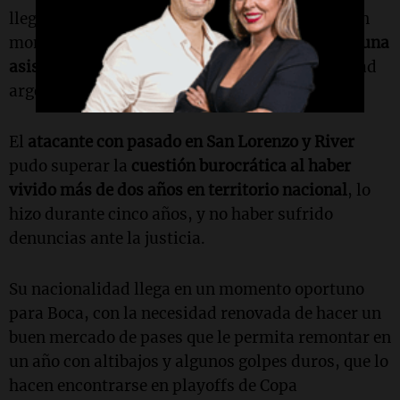
llegó al club en febrero y sorprendió con su buen
momento de cara al arco rival, con
seis goles y una
asistencia en 14 partidos
, recibió la nacionalidad
argentina.
El
atacante con pasado en San Lorenzo y River
pudo superar la
cuestión burocrática al haber
vivido más de dos años en territorio nacional
, lo
hizo durante cinco años, y no haber sufrido
denuncias ante la justicia.
Su nacionalidad llega en un momento oportuno
para Boca, con la necesidad renovada de hacer un
buen mercado de pases que le permita remontar en
un año con altibajos y algunos golpes duros, que lo
hacen encontrarse en playoffs de Copa