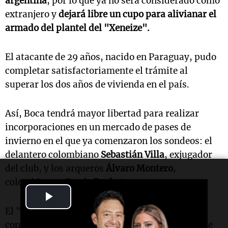
argentina
, por lo que ya no será considerado como
extranjero y
dejará libre un cupo para alivianar el
armado del plantel del "Xeneize".
El atacante de 29 años, nacido en Paraguay, pudo
completar satisfactoriamente el trámite al
superar los dos años de vivienda en el país.
Así, Boca tendrá mayor libertad para realizar
incorporaciones en un mercado de pases de
invierno en el que ya comenzaron los sondeos: el
delantero colombiano
Sebastián Villa
, exjugador
del club, y los arqueros
Álvaro Montero
,
colombiano y
Sergio Rochet
, uruguayo.
Play
El "Xeneize" tuvo una buena noticia al
Video
confirmarse que su delantero
Adam Bareiro
, que