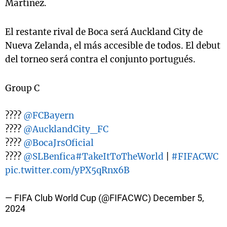
Martínez.
El restante rival de Boca será Auckland City de
Nueva Zelanda, el más accesible de todos. El debut
del torneo será contra el conjunto portugués.
Group C
????
@FCBayern
????
@AucklandCity_FC
????
@BocaJrsOficial
????
@SLBenfica
#TakeItToTheWorld
|
#FIFACWC
pic.twitter.com/yPX5qRnx6B
— FIFA Club World Cup (@FIFACWC)
December 5,
2024