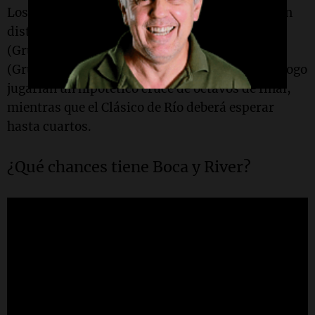
Los cuatro clubes brasileños están repartidos en
distintas zonas: Palmeiras (Grupo A), Botafogo
(Grupo B), Flamengo (Grupo D) y Fluminense
(Grupo F). De momento, solo Palmeiras y Botafogo
jugarían un hipotético cruce de octavos de final,
mientras que el Clásico de Río deberá esperar
hasta cuartos.
¿Qué chances tiene Boca y River?