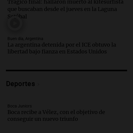
Trágico final: hallaron muerto al kitesurfista
Audio.
Secuestran 28 bultos de
que buscaban desde el jueves en la Laguna
mercadería extranjera en control
Setúbal
fronterizo en Tucumán
Panorama Federal
Episodios
Buen día, Argentina
Audio.
Mujer de 92 años fallece
La argentina detenida por el ICE obtuvo la
mientras esperaba cobrar su jubilación
libertad bajo fianza en Estados Unidos
en San Luis
Panorama Federal
Episodios
Audio.
Detienen a Sergio Fárez por
abuso sexual: juicio programado para
Deportes
diciembre de 2025
Panorama Federal
Episodios
Boca Juniors
Audio.
Familiares de Lautaro Britos
Boca recibe a Vélez, con el objetivo de
convocan marcha por justicia tras su
conseguir un nuevo triunfo
trágica muerte en Villa Mercedes
Panorama Federal