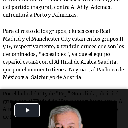
del partido inagural, contra Al Ahly. Además,
enfrentará a Porto y Palmeiras.
Para el resto de los grupos, clubes como Real
Madrid y el Manchester City están en los grupos H
y G, respectivamente, y tendrán cruces que son los
denominados, "accesibles", ya que el equipo
español estará con el Al Hilal de Arabia Saudita,
que por el momento tiene a Neymar, al Pachuca de
México y al Salzburgo de Austria.
Por el lado del City de "Pep" Guardiola, abrirá el
grupo con el Wydad de Marruecos y luego con el Al
Play
Ain de Emiratos Árabes Unidos. Solo la Juventus
de Italia será su rival más duro.
Video