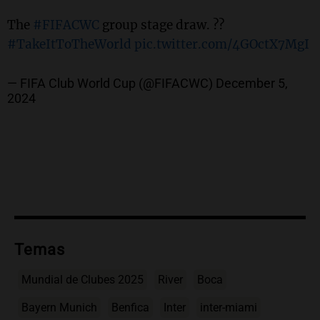
The
#FIFACWC
group stage draw. ??
#TakeItToTheWorld
pic.twitter.com/4GOctX7MgI
— FIFA Club World Cup (@FIFACWC)
December 5,
2024
Temas
Mundial de Clubes 2025
River
Boca
Bayern Munich
Benfica
Inter
inter-miami