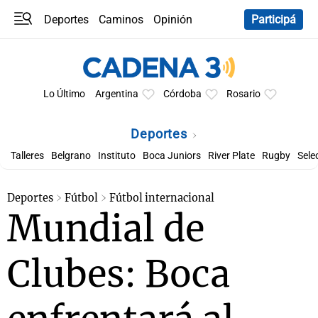
Deportes
Caminos
Opinión
Participá
Programas
Últimas coberturas
Últimas 24 h
En YouTube
Clima
Horóscopo
Lo Último
Argentina
Córdoba
Rosario
Deportes
Talleres
Belgrano
Instituto
Boca Juniors
River Plate
Rugby
Sele
Deportes
Fútbol
Fútbol internacional
Mundial de
Clubes: Boca