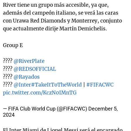
River tiene un grupo más accesible, ya que,
además del campeón italiano, se verá las caras
con Urawa Red Diamonds y Monterrey, conjunto
que actualmente dirije Martín Demichelis.
Group E
????
@RiverPlate
????
@REDSOFFICIAL
????
@Rayados
????
@Inter
#TakeItToTheWorld
|
#FIFACWC
pic.twitter.com/KczN0IMnTG
— FIFA Club World Cup (@FIFACWC)
December 5,
2024
El Inter Miami de Lionel Messi será el encargado