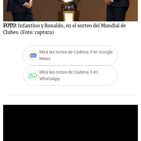
FOTO:
Infantino y Ronaldo, en el sorteo del Mundial de
F
Notas
Clubes. (Foto: captura)
C
s
Notas
La Sole en
ial
Mundial 2026
Cadena 3
Mirá las notas de Cadena 3 en Google
News
Mirá las notas de Cadena 3 en
WhatsApp