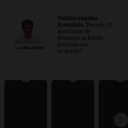
Política esquina
Economía.
Tierras: ¿Y
si en lugar de
declamar la Patria
prueban con
Por
Adrián Simioni
ocuparla?