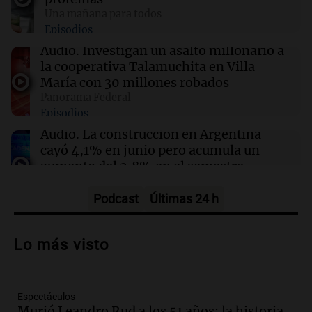
Una mañana para todos
08:45
Mundo
Episodios
Cierra el caso de la jueza Afiuni en Venezuela y
se restituye su libertad plena
Audio.
Investigan un asalto millonario a
la cooperativa Talamuchita en Villa
María con 30 millones robados
08:34
Sociedad
Panorama Federal
Un politólogo brasileño afirmó que Hezbolá
Episodios
opera en la Triple Frontera
Audio.
La construcción en Argentina
cayó 4,1% en junio pero acumula un
aumento del 2,8% en el semestre
Panorama Federal
Episodios
Podcast
Últimas 24 h
Audio.
La inflación en Buenos Aires se
acelera con un 2,9% en julio, según
Lo más visto
datos preliminares
Panorama Federal
Episodios
Espectáculos
Audio.
La justicia niega pedido de
Murió Leandro Rud a los 51 años: la historia