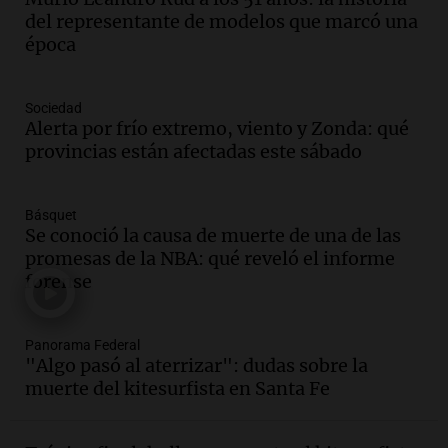
Facundo Moyano para levantar
del representante de modelos que marcó una
perimetral sobre Candela Arizaga
época
Panorama Federal
Episodios
Audio.
La inflación en Buenos Aires se
Sociedad
acelera al 2,9% en julio y anticipa datos
Alerta por frío extremo, viento y Zonda: qué
oficiales
provincias están afectadas este sábado
Panorama Federal
Episodios
Básquet
Audio.
San Miguel de Tucumán: 433
Se conoció la causa de muerte de una de las
luminarias públicas destruidas en 14
promesas de la NBA: qué reveló el informe
meses por vandalismo y robos
forense
Panorama Federal
Episodios
Audio.
San Miguel de Tucumán:
Panorama Federal
vandalismo destruye 433 luminarias
"Algo pasó al aterrizar": dudas sobre la
públicas en 14 meses y afecta la
muerte del kitesurfista en Santa Fe
seguridad
Panorama Federal
Episodios