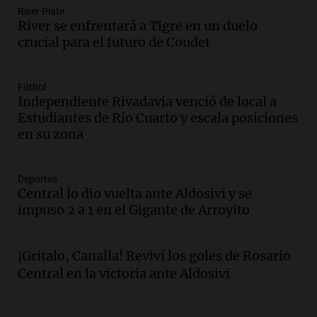
River Plate
Episodios
River se enfrentará a Tigre en un duelo
Audio.
Reparaciones en acueducto
crucial para el futuro de Coudet
Novalí finalizan y se normaliza el
suministro de agua en San Luis
Panorama Federal
Fútbol
Episodios
Independiente Rivadavia venció de local a
Estudiantes de Río Cuarto y escala posiciones
Audio.
Docentes de Jujuy enfrentan
en su zona
descuentos de salarios de hasta 700.000
pesos, denuncia sindicato
Panorama Federal
Deportes
Episodios
Central lo dio vuelta ante Aldosivi y se
Audio.
Brutal asalto en Concepción:
impuso 2 a 1 en el Gigante de Arroyito
anciano de 88 años golpeado para
robarle un millón de pesos
Panorama Federal
¡Gritalo, Canalla! Reviví los goles de Rosario
Episodios
Central en la victoria ante Aldosivi
Audio.
Rechazaron el pedido de Facundo
Moyano para levantar la perimetral