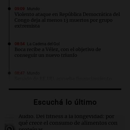
09:09
Mundo
Violento ataque en República Democrática del
Congo deja al menos 13 muertos por grupo
extremista
08:54
La Cadena del Gol
Boca recibe a Vélez, con el objetivo de
conseguir un nuevo triunfo
08:47
Mundo
Senado de EE.UU. aprueba financiamiento
para evitar cierre del gobierno antes de
elecciones
Escuchá lo último
08:46
Sociedad
Rosario amaneció con 4,9°C y se espera una
Audio.
Del fitness a la longevidad: por
máxima de 14°C
qué crece el consumo de alimentos con
proteínas