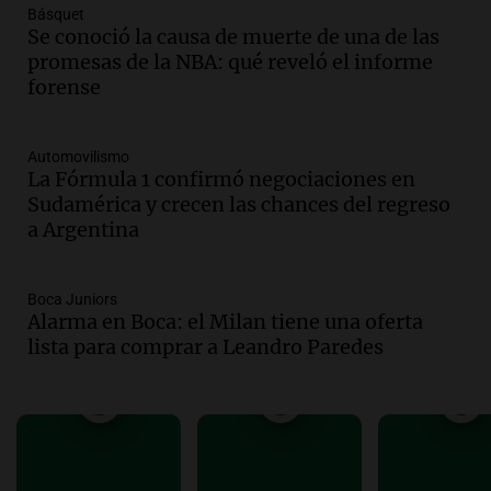
sobre Candela Arizaga
Básquet
Panorama Federal
Se conoció la causa de muerte de una de las
Episodios
promesas de la NBA: qué reveló el informe
forense
Audio.
Iliana Lick, la argentina detenida
por el ICE, obtuvo la libertad bajo fianza
en Estados Unidos
Automovilismo
Buen día, Argentina
La Fórmula 1 confirmó negociaciones en
Episodios
Sudamérica y crecen las chances del regreso
Audio.
Jugueterías en transformación:
a Argentina
crece la venta online y cae el
movimiento en los locales
Buen día, Argentina
Boca Juniors
Episodios
Alarma en Boca: el Milan tiene una oferta
lista para comprar a Leandro Paredes
Audio.
Por qué nos cuesta decir que no y
qué consecuencias tiene ceder siempre
Buen día, Argentina
Episodios
Audio.
El alfajor argentino busca a sus