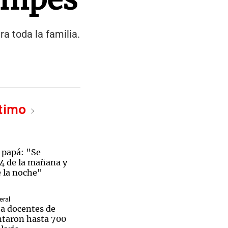
a toda la familia.
ltimo
 papá: "Se
 4 de la mañana y
e la noche"
eral
a docentes de
ntaron hasta 700