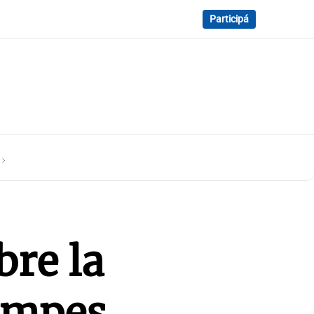
Participá
s
bre la
Kempes