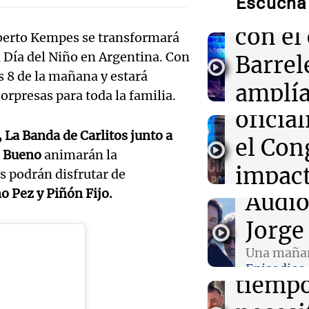
Escuchá 
relaci
Audio.
con el
10:25
Panorama Fed
lberto Kempes se transformará
Vandalismo en 
de la 
l Día del Niño en Argentina. Con
Barrel
Tucumán: dest
luminarias púb
as 8 de la mañana y estará
legisla
amplí
orpresas para toda la familia.
oficia
10:18
Una mañana pa
familia
Murió Jorge Me
 La Banda de Carlitos junto a
el Con
víctim
s Bueno
animarán la
10:15
Deportes
impact
Panorama F
Conmoción mun
s podrán disfrutar de
Messi, el padre
Episodios
 Pez y Piñón Fijo.
Audio.
Audio
opini
a los 2
Jorge
públic
lucha 
Una mañan
Panorama F
Episodios
Episodios
Audio.
tiempo