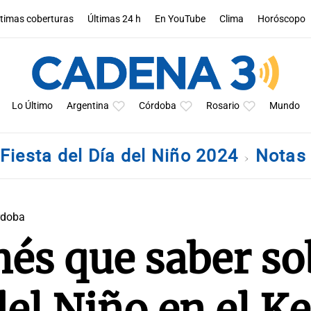
ltimas coberturas
Últimas 24 h
En YouTube
Clima
Horóscopo
Lo Último
Argentina
Córdoba
Rosario
Mundo
Fiesta del Día del Niño 2024
Nota
rdoba
nés que saber so
 del Niño en el 