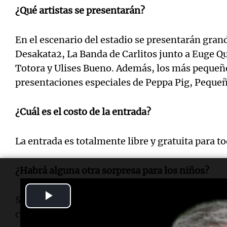
¿Qué artistas se presentarán?
En el escenario del estadio se presentarán grand
Desakata2, La Banda de Carlitos junto a Euge Q
Totora y Ulises Bueno. Además, los más pequeño
presentaciones especiales de Peppa Pig, Pequeñ
¿Cuál es el costo de la entrada?
La entrada es totalmente libre y gratuita para to
¿Habrá alguna otra sorpresa para los niños?
Play
Sí, además de los shows, se servirá chocolate cal
chicos.
Video