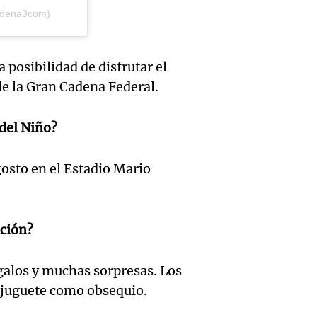
ayuno
Episodios
cadena3com)
Audio.
llevab
noctu
un inm
días a
Panorama F
 posibilidad de disfrutar el
temor
en un
Episodios
de la Gran Cadena Federal.
Audio.
la det
precip
plante
 del Niño?
deport
Una mañana
mejora
Episodios
Estado
gosto en el Estadio Mario
Audio.
conect
Panorama F
fitness
fronte
Episodios
ación?
longev
aérea y
Audio.
por qu
con Ju
galos y muchas sorpresas. Los
Invest
el con
 juguete como obsequio.
Panorama F
Episodios