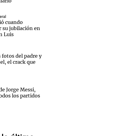
lario
eral
ió cuando
 su jubilación en
n Luis
Notas
tas
Notas
Venezuela de
 Groenlandia
Comprometidos
Madur
 fotos del padre y
l, el crack que
de Jorge Messi,
odos los partidos
do! Joaco Martín
idos
ntó con Carín León
 Arena