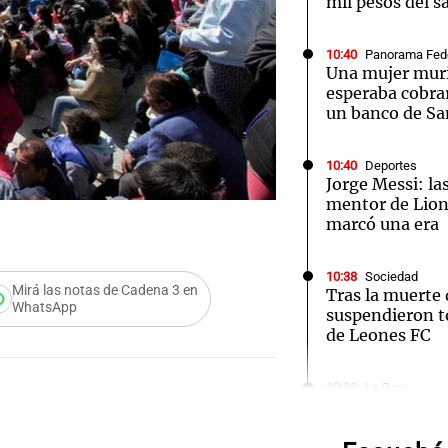
mil pesos del sa
10:40
Panorama Fed
Una mujer mur
esperaba cobrar
un banco de Sa
Notas
Notas
No
10:40
Deportes
e en Cadena 3
El huracán de Arequito
Cadena 3 en
Jorge Messi: las
mentor de Lione
marcó una era
10:38
Sociedad
Mirá las notas de Cadena 3 en
Tras la muerte 
WhatsApp
suspendieron t
de Leones FC
Audio.
10:38
La Popu
¡Momento soña
Deten
de Desakta2 ca
en el Movistar