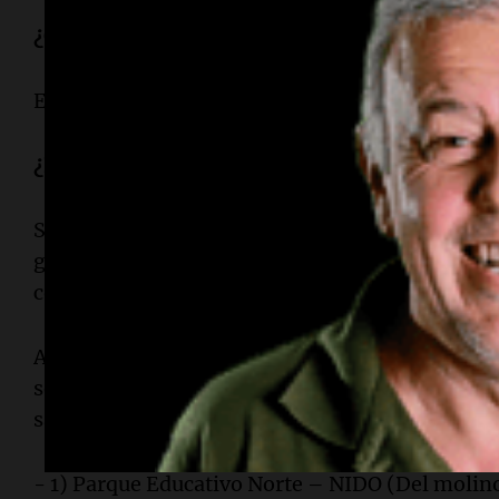
¿Cómo se podrá acceder al estadio?
El ingreso general del público será por los port
¿El transporte será gratuito?
Sí, la Municipalidad dispone que los ómnibus q
gratuitos: entre las 6 y las 16 del domingo, las 
costo de traslado.
Al mismo tiempo, la empresa municipal Tamse y 
servicios especiales de transporte de ida y vuelta
salidas serán a las 7 del domingo, desde los sig
- 1) Parque Educativo Norte – NIDO (Del molino