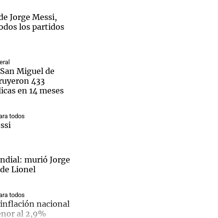
de Jorge Messi,
odos los partidos
Notas
eral
tas
Notas
San Miguel de
Venezuela de
ruyeron 433
 Groenlandia
Comprometidos
Madur
licas en 14 meses
ra todos
ssi
dial: murió Jorge
 de Lionel
ra todos
inflación nacional
enor al 2,9%