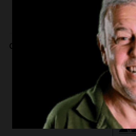
que recibe un trasplante de corazón de una prostituta
negra dominicana y empieza a sentir lo mismo que
ella.
Opinión
Por
Adriá