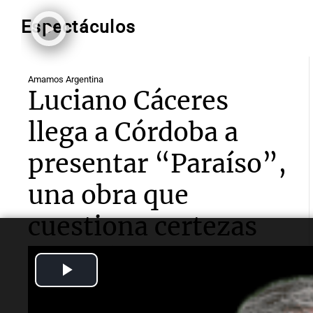
Espectáculos
Amamos Argentina
Luciano Cáceres
llega a Córdoba a
presentar “Paraíso”,
una obra que
cuestiona certezas
masculinas
Play
El reconocido actor contó a
Cadena 3
que se trata de
Video
un unipersonal sobre un empresario de mal genio,