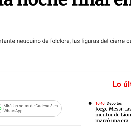
ante neuquino de folclore, las figuras del cierre d
Lo ú
10:40
Deportes
Mirá las notas de Cadena 3 en
Jorge Messi: las
WhatsApp
mentor de Lione
marcó una era