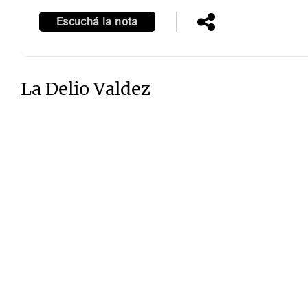
Escuchá la nota
La Delio Valdez
Notas
Notas
Editorial
Mundial 2026
La Sol