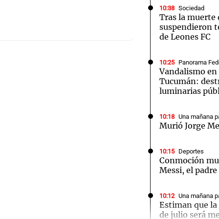
10:38
Sociedad
Tras la muerte 
suspendieron t
de Leones FC
10:25
Panorama Fed
Notas
Notas
No
Vandalismo en 
Tucumán: dest
e en Cadena 3
El huracán de Arequito
Cadena 3 en
luminarias púb
10:18
Una mañana pa
Murió Jorge Me
10:15
Deportes
Conmoción mun
Messi, el padre
10:12
Una mañana pa
Estiman que la 
de julio será m