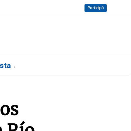
Participá
ista
los
n Río