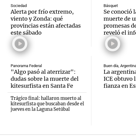
noctu
un inm
Sociedad
Básquet
días a
Alerta por frío extremo,
Se conoció l
Panorama F
viento y Zonda: qué
muerte de u
temor
en un
Episodios
Audio.
provincias están afectadas
promesas de
la det
precip
este sábado
reveló el in
plante
deport
Una mañana
mejora
Episodios
Estado
Audio.
conect
Panorama Federal
Buen día, Argentin
Panorama F
"Algo pasó al aterrizar":
La argentina
fitness
fronte
Episodios
dudas sobre la muerte del
ICE obtuvo l
longev
kitesurfista en Santa Fe
fianza en E
aérea y
Audio.
por qu
con Ju
Trágico final: hallaron muerto al
kitesurfista que buscaban desde el
Invest
jueves en la Laguna Setúbal
el con
Panorama F
Episodios
Audio.
asalto
alimen