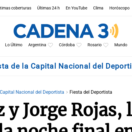
ltimas coberturas
Últimas 24 h
En YouTube
Clima
Horóscopo
Lo Último
Argentina
Córdoba
Rosario
Mundo
sta de la Capital Nacional del Deport
 Capital Nacional del Deportista
Fiesta del Deportista
 y Jorge Rojas, 
la noche final e