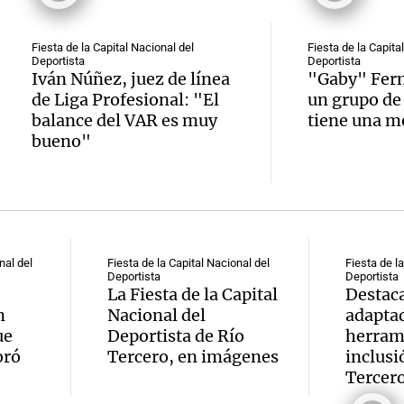
Fiesta de la Capital Nacional del
Fiesta de la Capita
Deportista
Deportista
Iván Núñez, juez de línea
"Gaby" Fer
de Liga Profesional: "El
un grupo de
balance del VAR es muy
tiene una m
bueno"
nal del
Fiesta de la Capital Nacional del
Fiesta de la
Deportista
Deportista
La Fiesta de la Capital
Destaca
n
Nacional del
adapta
ue
Deportista de Río
herram
oró
Tercero, en imágenes
inclusi
Tercer