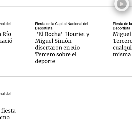
nal del
Fiesta de la Capital Nacional del
Fiesta de la
Deportista
Deportista
 Río
"El Bocha" Houriet y
Miguel
Notas
Notas
No
nació
Miguel Simón
Tercer
disertaron en Río
cualqui
e en Cadena 3
El huracán de Arequito
Cadena 3 en
Tercero sobre el
misma 
deporte
nal del
fiesta
como