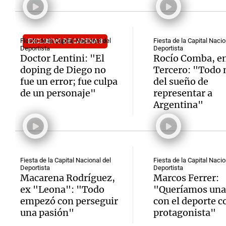
Fiesta de la Capital Nacional del
Fiesta de la Capital Nacio
EXCLUSIVO DE CADENA 3
Deportista
Deportista
Doctor Lentini: "El
Rocío Comba, en
Notas
Notas
doping de Diego no
Tercero: "Todo 
fue un error; fue culpa
del sueño de
Editorial
Mundial 2026
La Sol
de un personaje"
representar a
Argentina"
Fiesta de la Capital Nacional del
Fiesta de la Capital Nacio
Deportista
Deportista
Macarena Rodríguez,
Marcos Ferrer:
ex "Leona": "Todo
"Queríamos una 
empezó con perseguir
con el deporte 
una pasión"
protagonista"