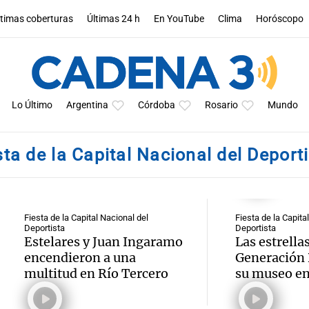
ltimas coberturas
Últimas 24 h
En YouTube
Clima
Horóscopo
Lo Último
Argentina
Córdoba
Rosario
Mundo
sta de la Capital Nacional del Deport
Fiesta de la Capital Nacional del
Fiesta de la Capita
Deportista
Deportista
Estelares y Juan Ingaramo
Las estrellas
encendieron a una
Generación 
multitud en Río Tercero
su museo en