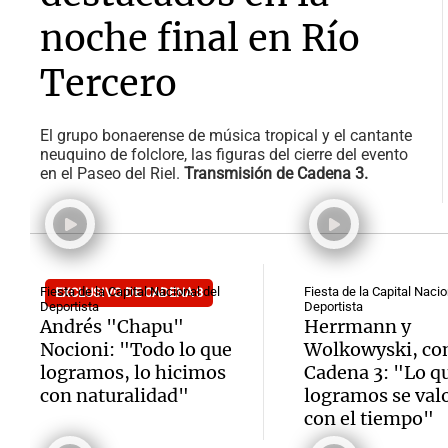
noche final en Río
Tercero
El grupo bonaerense de música tropical y el cantante
neuquino de folclore, las figuras del cierre del evento
en el Paseo del Riel.
Transmisión de Cadena 3.
Fiesta de la Capital Nacional del
Fiesta de la Capital Nacio
EXCLUSIVO DE CADENA 3
Deportista
Deportista
Andrés "Chapu"
Herrmann y
Nocioni: "Todo lo que
Wolkowyski, co
logramos, lo hicimos
Cadena 3: "Lo q
con naturalidad"
logramos se val
con el tiempo"