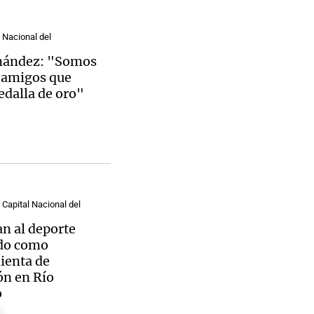
l Nacional del
nández: "Somos
 amigos que
edalla de oro"
 Capital Nacional del
n al deporte
do como
ienta de
ón en Río
o