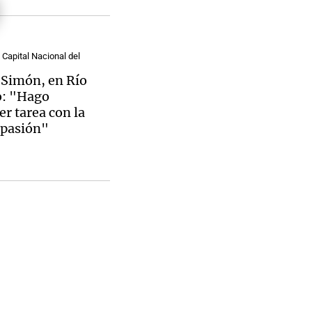
 Capital Nacional del
 Simón, en Río
Notas
tas
Notas
o: "Hago
Venezuela de
er tarea con la
 Groenlandia
Comprometidos
Madur
pasión"