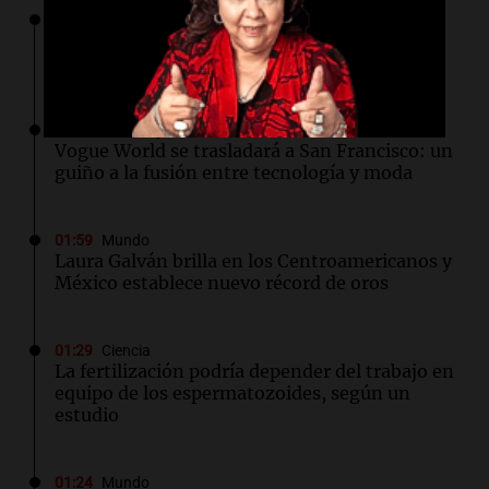
02:04
Tecnología
Descuentos de hasta $400 en entradas para
TechCrunch Disrupt 2026 hasta mañana
02:03
Tecnología
Vogue World se trasladará a San Francisco: un
guiño a la fusión entre tecnología y moda
01:59
Mundo
Laura Galván brilla en los Centroamericanos y
México establece nuevo récord de oros
01:29
Ciencia
La fertilización podría depender del trabajo en
equipo de los espermatozoides, según un
estudio
01:24
Mundo