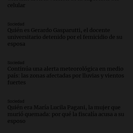
Viva la Radio Rosario
celular
Episodios
Audio.
Condenan a tres años de prisión
Sociedad
en suspenso a hombre por simular robo
Quién es Gerardo Gasparutti, el docente
de recaudación en San Luis
universitario detenido por el femicidio de su
Panorama Federal
esposa
Episodios
Audio.
Medicina reproductiva, entre la
ayuda por problemas de fertilidad y la
Sociedad
Continúa una alerta meteorológica en medio
ostentación de millonarios
país: las zonas afectadas por lluvias y vientos
Amamos Argentina
fuertes
Episodios
Audio.
El juicio contra Oscar González
avanza con testimonios clave sobre el
Sociedad
accidente en Villa Dolores
Quién era María Lucila Pagani, la mujer que
Panorama Federal
murió quemada: por qué la fiscalía acusa a su
Episodios
esposo
Audio.
El teatro Real da la bienvenida a