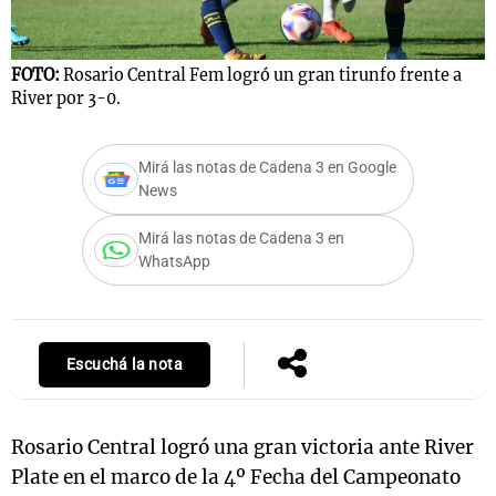
FOTO:
Rosario Central Fem logró un gran tirunfo frente a
Notas
River por 3-0.
s
Notas
La Sole en
Mirá las notas de Cadena 3 en Google
ial
Mundial 2026
Cadena 3
News
Mirá las notas de Cadena 3 en
WhatsApp
Escuchá la nota
Rosario Central logró una gran victoria ante River
Plate en el marco de la 4º Fecha del Campeonato