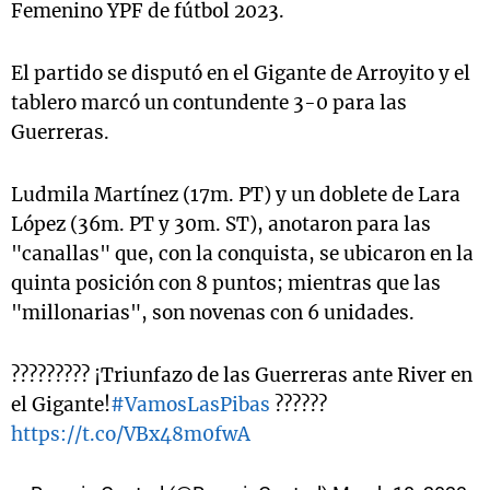
Femenino YPF de fútbol 2023.
El partido se disputó en el Gigante de Arroyito y el
tablero marcó un contundente 3-0 para las
Guerreras.
Ludmila Martínez (17m. PT) y un doblete de Lara
López (36m. PT y 30m. ST), anotaron para las
"canallas" que, con la conquista, se ubicaron en la
quinta posición con 8 puntos; mientras que las
"millonarias", son novenas con 6 unidades.
????????? ¡Triunfazo de las Guerreras ante River en
el Gigante!
#VamosLasPibas
??????
https://t.co/VBx48m0fwA