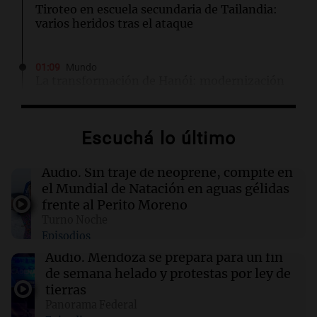
Tiroteo en escuela secundaria de Tailandia:
varios heridos tras el ataque
01:09
Mundo
La transformación de Hanói: modernización
radical y sus efectos en los habitantes
Escuchá lo último
00:32
Clima
Clima en Salta: cómo estará el tiempo este
viernes 7 de agosto
Audio.
Sin traje de neoprene, compite en
el Mundial de Natación en aguas gélidas
frente al Perito Moreno
00:32
Mundo
Turno Noche
Simone Biles da inicio a la cuenta regresiva
Episodios
para los Juegos Panamericanos de Lima 2027
Audio.
Mendoza se prepara para un fin
de semana helado y protestas por ley de
00:27
Clima
tierras
Clima en Tucumán: cómo estará el tiempo
Panorama Federal
este viernes 7 de agosto