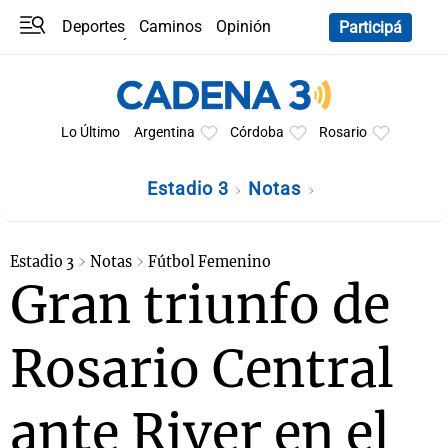
Deportes
Caminos
Opinión
Participá
Programas
Últimas coberturas
Últimas 24 h
En YouTube
Clima
Horóscopo
Lo Último
Argentina
Córdoba
Rosario
Estadio 3
Notas
Estadio 3
Notas
Fútbol Femenino
Gran triunfo de
Rosario Central
ante River en el