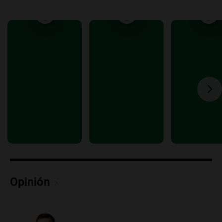
Episodios
Audio.
Debate en el Senado y protesta
en Rosario contra la ley de Propiedad
Privada.
Viva la Radio Rosario
Episodios
Audio.
Manifestación en Rosario contra
la ley de Propiedad Privada debatida en
el Senado.
Viva la Radio Rosario
Episodios
Audio.
Luis Juez cuestionó la polémica
por la Ley de Tierras: "Construyeron un
relato mentiroso"
Informados al regreso
Opinión
Episodios