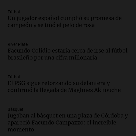
Audio.
Meteorólogo alertó que El Niño
traerá más lluvias y eventos extremos
Fútbol
durante la primavera
Un jugador español cumplió su promesa de
Informados al regreso
campeón y se tiñó el pelo de rosa
Episodios
Audio.
Córdoba sigue trabajando para
River Plate
restablecer el servicio de electricidad
Facundo Colidio estaría cerca de irse al fútbol
tras fuertes vientos
brasileño por una cifra millonaria
Panorama Federal
Episodios
Audio.
Según una encuesta, el 80% de
Fútbol
El PSG sigue reforzando su delantera y
los empresarios del país cree que la
confirmó la llegada de Maghnes Akliouche
economía mejorará el próximo año
Amamos Argentina
Episodios
Básquet
Audio.
Carolina Losada: "Faltó que el
Jugaban al básquet en una plaza de Córdoba y
oficialismo la explique mejor" sobre la
apareció Facundo Campazzo: el increíble
ley de propiedad privada
momento
Informados al regreso