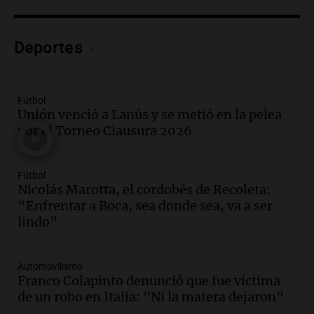
la temporada Rock Real con bandas
tributo todos los jueves
Panorama Federal
Deportes
Episodios
Audio.
Nicolás Marotta, el cordobés de
Recoleta: “Enfrentar a Boca, sea donde
sea, va a ser lindo”
Fútbol
Unión venció a Lanús y se metió en la pelea
La Cadena del Gol
por el Torneo Clausura 2026
Episodios
Audio.
Débora Blanca, psicóloga experta
en ludopatía: “Tener el casino en la
Fútbol
mano es muy peligroso”
Nicolás Marotta, el cordobés de Recoleta:
La Argentina, hoy
“Enfrentar a Boca, sea donde sea, va a ser
Episodios
lindo”
Audio.
Docentes italianos visitaron la
ciudad de Córdoba para interiorizarse
Automovilismo
sobre los parques educativos
Franco Colapinto denunció que fue víctima
Amamos Argentina
de un robo en Italia: "Ni la matera dejaron"
Episodios