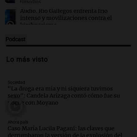
Episodios
Audio.
Río Gallegos enfrenta frío
intenso y movilizaciones contra el
kirchnerismo
Panorama Federal
Episodios
Podcast
Audio.
Debate en el Senado sobre
propiedad privada y cuestionamientos a
Lo más visto
la soberanía digital en Argentina
Panorama Federal
Episodios
Sociedad
Audio.
Mendoza se prepara para un fin
"La droga era mía y ni siquiera tuvimos
de semana helado y ciudadanos
sexo": Candela Arizaga contó cómo fue su
marchan contra reforma de tierras
noche con Moyano
Panorama Federal
Episodios
Ahora país
Audio.
El "Mono" de Kapanga
Caso María Lucila Pagani: las claves que
adelantó su show en Rosario.
derrumbaron la versión de la explosión del